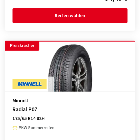
Reifen wählen
Preiskracher
Minnell
Radial P07
175/65 R14 82H
PKW Sommerreifen