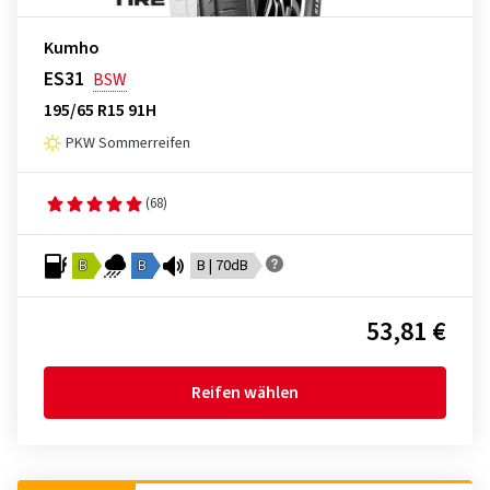
Kumho
ES31
BSW
195/65 R15 91H
PKW Sommerreifen
(68)
B
B
B | 70dB
53,81 €
Reifen wählen