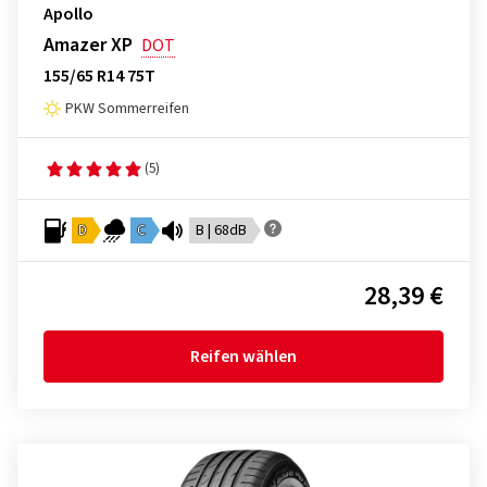
Apollo
Amazer XP
DOT
155/65 R14 75T
PKW Sommerreifen
(5)
D
C
B | 68dB
28,39 €
Reifen wählen