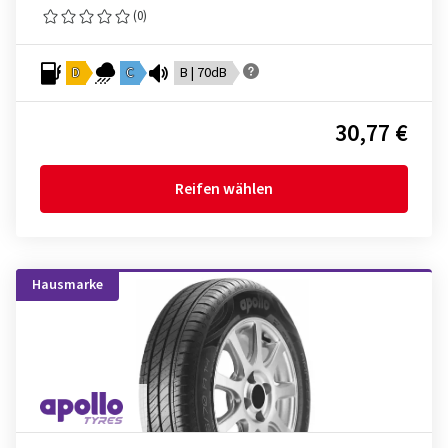
(0)
D
C
B | 70dB
30,77 €
Reifen wählen
Hausmarke