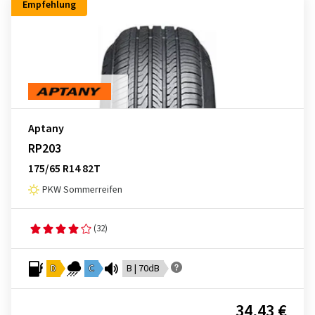
Empfehlung
Aptany
RP203
175/65 R14 82T
PKW Sommerreifen
(32)
D
C
B | 70dB
34,43 €