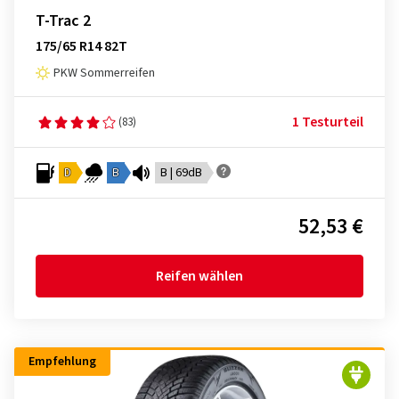
T-Trac 2
175/65 R14 82T
PKW Sommerreifen
1 Testurteil
(83)
D
B
B | 69dB
52,53 €
Reifen wählen
Empfehlung