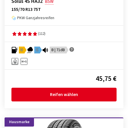
Solus 4S HA32
BSW
155/70 R13 75T
PKW Ganzjahresreifen
(112)
D
C
B | 71dB
45,75 €
Reifen wählen
Hausmarke