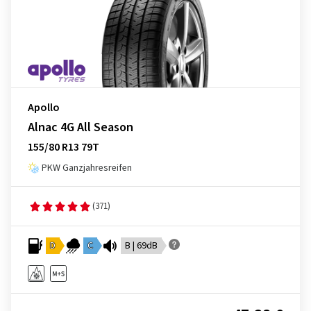
Apollo
Alnac 4G All Season
155/80 R13 79T
PKW Ganzjahresreifen
(371)
D
C
B | 69dB