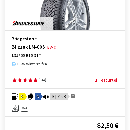
Bridgestone
Blizzak LM-005
EV-c
195/65 R15 91T
PKW Winterreifen
1 Testurteil
(344)
C
A
B | 71dB
82,50 €