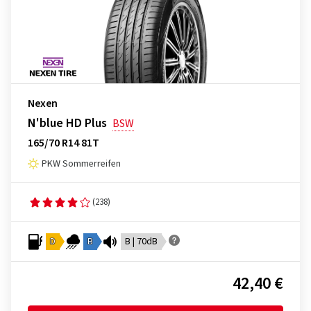
Nexen
N'blue HD Plus
BSW
165/70 R14 81T
PKW Sommerreifen
(238)
D
B
B | 70dB
42,40 €