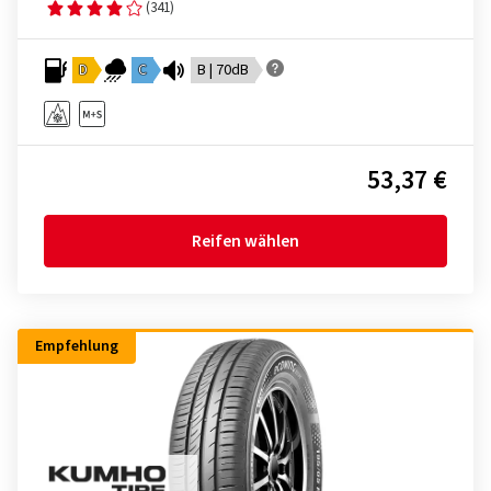
(341)
D
C
B | 70dB
53,37 €
Reifen wählen
Empfehlung