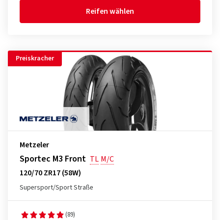
Reifen wählen
Preiskracher
Metzeler
Sportec M3 Front
TL
M/C
120/70 ZR17 (58W)
Supersport/Sport Straße
(89)