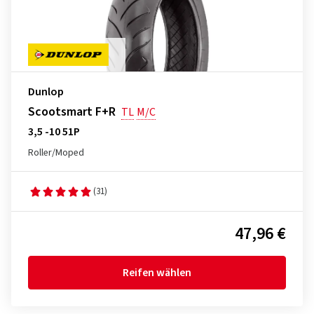
Dunlop
Scootsmart F+R
TL
M/C
3,5 -10 51P
Roller/Moped
(31)
47,96 €
Reifen wählen