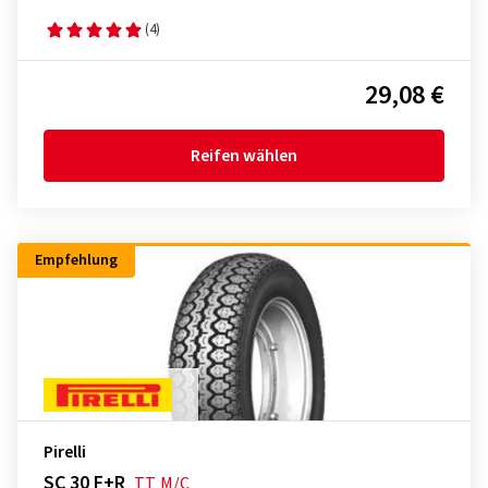
(4)
29,08 €
Reifen wählen
Empfehlung
Pirelli
SC 30 F+R
TT
M/C