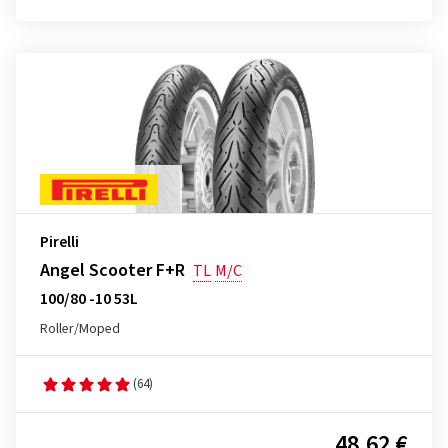
Pirelli
Angel Scooter F+R
TL
M/C
100/80 -10 53L
Roller/Moped
(64)
48,62 €