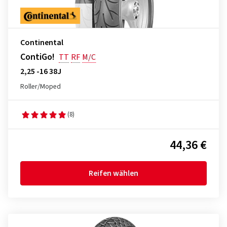
Continental
ContiGo!
TT
RF
M/C
2,25 -16 38J
Roller/Moped
(8)
44,36 €
Reifen wählen