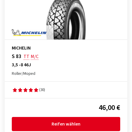
MICHELIN
S 83
TT
M/C
3,5 -8 46J
Roller/Moped
(30)
46,00 €
Reifen wählen