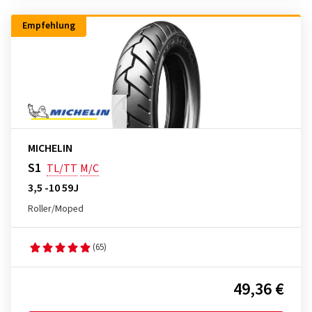
Empfehlung
MICHELIN
S1
TL/TT
M/C
3,5 -10 59J
Roller/Moped
(65)
49,36 €