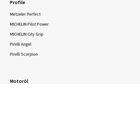
Profile
Metzeler Perfect
MICHELIN Pilot Power
MICHELIN City Grip
Pirelli Angel
Pirelli Scorpion
Motoröl
Motoröl 0w30
Motoröl 0w40
Motoröl 5w30
Motoröl 5w40
Motoröl 10w40