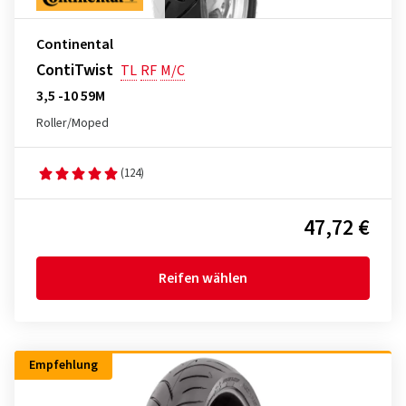
Continental
ContiTwist
TL
RF
M/C
3,5 -10 59M
Roller/Moped
(124)
47,72 €
Reifen wählen
Empfehlung