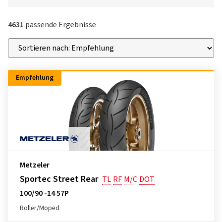
4631
passende Ergebnisse
Empfehlung
Metzeler
Sportec Street Rear
TL
RF
M/C
DOT
100/90 -14 57P
Roller/Moped