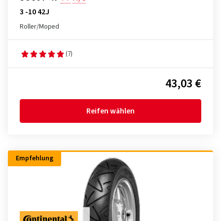
3 -10 42J
Roller/Moped
(7)
43,03 €
Reifen wählen
Empfehlung