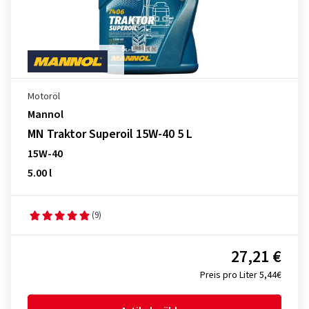
Motoröl
Mannol
MN Traktor Superoil 15W-40 5 L
15W-40
5.00 l
(9)
27,21 €
Preis pro Liter 5,44€