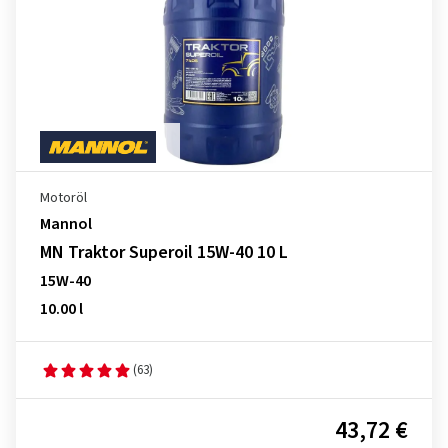
Motoröl
Mannol
MN Traktor Superoil 15W-40 10 L
15W-40
10.00 l
(63)
43,72 €