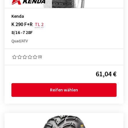
Kenda
K 290 F+R
TL
2
8/16 -7 28F
Quad/ATV
(0)
61,04 €
Reifen wählen