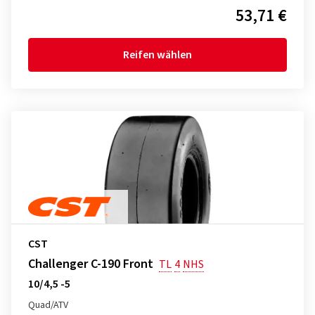
53,71 €
Reifen wählen
CST
Challenger C-190 Front
TL
4
NHS
10/4,5 -5
Quad/ATV