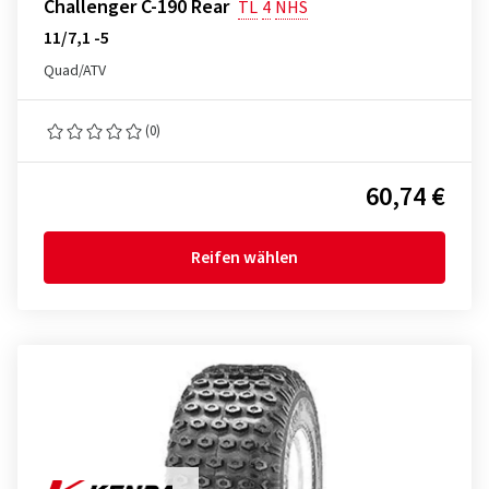
Challenger C-190 Rear
TL
4
NHS
11/7,1 -5
Quad/ATV
(0)
60,74 €
Reifen wählen