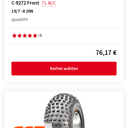
C-9272 Front
TL
M/C
19/7 -8 20N
Quad/ATV
(4)
76,17 €
Reifen wählen