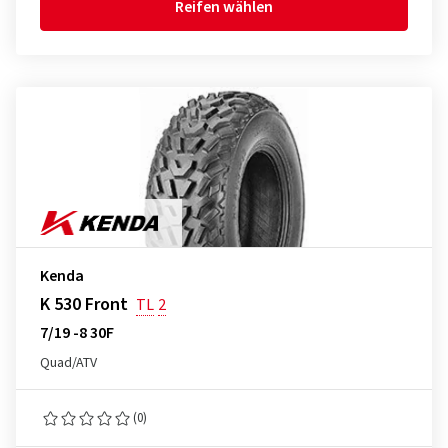
Reifen wählen
Kenda
K 530 Front
TL
2
7/19 -8 30F
Quad/ATV
(0)