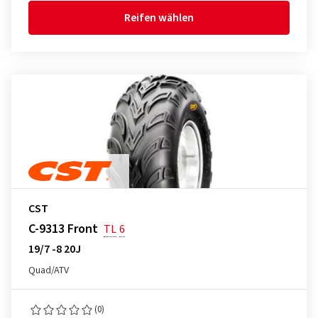
Reifen wählen
CST
C-9313 Front
TL
6
19/7 -8 20J
Quad/ATV
(0)