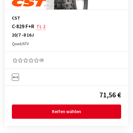
CST
C-829 F+R
TL
2
20/7 -8 16J
Quad/ATV
(0)
71,56 €
Reifen wählen