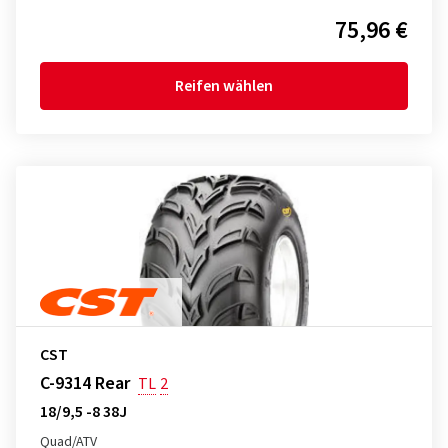
75,96 €
Reifen wählen
CST
C-9314 Rear
TL
2
18/9,5 -8 38J
Quad/ATV