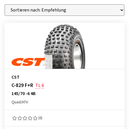
CST
C-829 F+R
TL
6
145/70 -6 4B
Quad/ATV
(0)