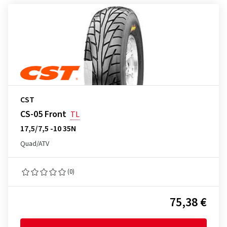
CST
CS-05 Front
TL
17,5/7,5 -10 35N
Quad/ATV
(0)
75,38 €