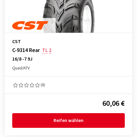
CST
C-9314 Rear
TL
2
16/8 -7 9J
Quad/ATV
(0)
60,06 €
Reifen wählen