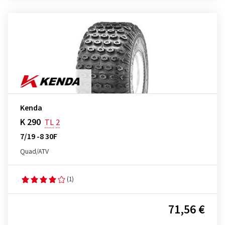
Kenda
K 290
TL
2
7/19 -8 30F
Quad/ATV
(1)
71,56 €