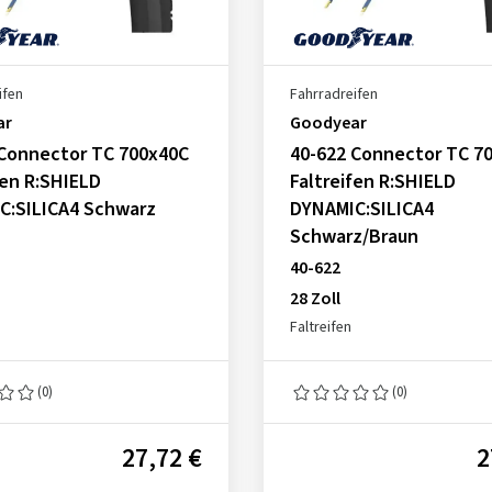
ifen
Fahrradreifen
ar
Goodyear
 Connector TC 700x40C
40-622 Connector TC 7
fen R:SHIELD
Faltreifen R:SHIELD
C:SILICA4 Schwarz
DYNAMIC:SILICA4
Schwarz/Braun
40-622
28 Zoll
Faltreifen
(0)
(0)
27,72 €
2