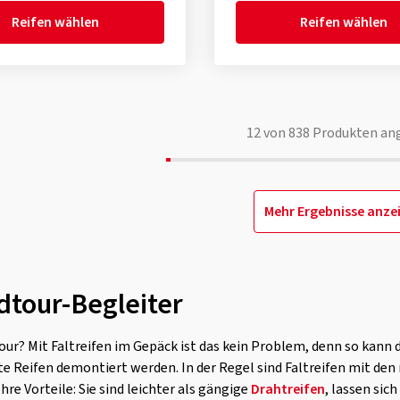
Reifen wählen
Reifen wählen
12
von
838
Produkten an
Mehr Ergebnisse anze
dtour-Begleiter
ur? Mit Faltreifen im Gepäck ist das kein Problem, denn so kann d
lte Reifen demontiert werden. In der Regel sind Faltreifen mit de
re Vorteile: Sie sind leichter als gängige
Drahtreifen
, lassen sic