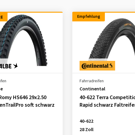
ng
Empfehlung
ifen
Fahrradreifen
be
Continental
 Romy HS646 29x2.50
40-622 Terra Competiti
fenTrailPro soft schwarz
Rapid schwarz Faltreife
40-622
28 Zoll