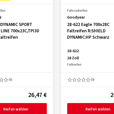
ifen
Fahrradreifen
N
Goodyear
, DYNAMIC SPORT
28-622 Eagle 700x28C
 LINE 700x23C,TPI30
Faltreifen R:SHIELD
Faltreifen
DYNAMIC:HP Schwarz
28-622
28 Zoll
Faltreifen
(0)
(0)
26,47 €
2
Reifen wählen
Reifen wählen