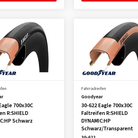
ifen
Fahrradreifen
ar
Goodyear
Eagle 700x30C
30-622 Eagle 700x30C
fen R:SHIELD
Faltreifen R:SHIELD
C:HP Schwarz
DYNAMIC:HP
Schwarz/Transparent
30-622