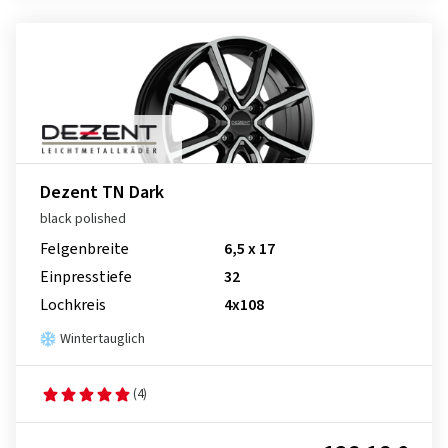
Dezent TN Dark
black polished
Felgenbreite
6,5 x 17
Einpresstiefe
32
Lochkreis
4x108
Wintertauglich
(4)