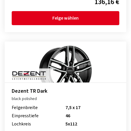
136,16 €
Felge wählen
Dezent TR Dark
black polished
Felgenbreite
7,5 x 17
Einpresstiefe
46
Lochkreis
5x112