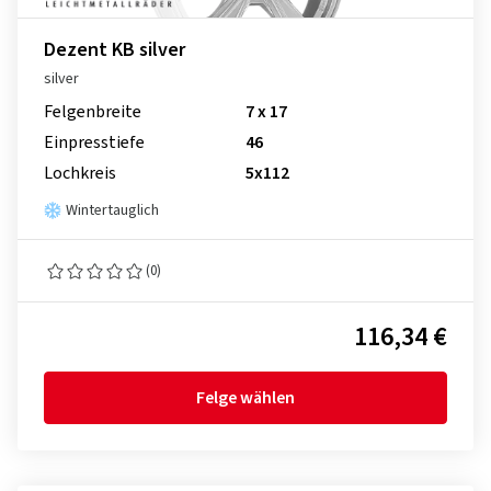
Dezent KB silver
silver
Felgenbreite
7 x 17
Einpresstiefe
46
Lochkreis
5x112
Wintertauglich
(0)
116,34 €
Felge wählen