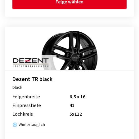
Felge wählen
Dezent TR black
black
Felgenbreite
6,5 x 16
Einpresstiefe
41
Lochkreis
5x112
Wintertauglich