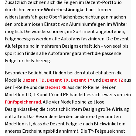
Zusätzlich zeichnen sich die Felgen im Dezent-Portfolio
durch ihre
enorme Winterbeständigkeit
aus. Immer
widerstandsfähigere Oberflächenbeschichtungen machen
den problemlosen Einsatz von Aluminiumfelgen im Winter
möglich. Die wunderschönen, im Sortiment angebotenen,
Felgendesigns werden alle Autofans faszinieren. Die Dezent
Alufelgen sind in mehreren Designs erhältlich – von edel bis
sportlich finden alle Autofahrer garantiert die passende
Felge für ihr Fahrzeug.
Besondere Beliebtheit finden bei den Autoliebhabern die
Modelle
Dezent TD
,
Dezent TX
,
Dezent TY
und
Dezent TZ
aus
der T-Reihe und die
Dezent RE
aus der R-Reihe. Bei den
Modellen TD, TX und TY und RE handelt es sich jeweils um ein
Fünfspeichenrad
. Alle vier Modelle sind zeitlose
Designklassiker, die trotz schlichtem Design große Wirkung
entfalten. Das Besondere bei den beiden erstgenannten
Modellen ist, dass die Dezent Felge je nach Blickwinkel ein
anderes Erscheinungsbild annimmt. Die TY-Felge zeichnet