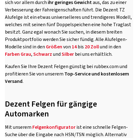
sich vor allem durch
ihr geringes Gewicht
aus, das zu einer
Verbesserung der Fahreigenschaften führt. Die Dezent TZ
Alufelge ist ein etwas universelleres und trendigeres Modell,
welches mit seinen fünf Doppelspeichen eine hohe Traglast
besitzt. Ganz egal wonach Sie suchen, in diesem breiten
Produktportfolio werden Sie sicher fündig. Alle Alufelgen-
Modelle sind in den
Größen
von
14
bis
20 Zoll
und in den
Farben
Grau
,
Schwarz
und
Silber
bei uns erhältlich.
Kaufen Sie Ihre Dezent Felgen günstig bei rubbex.com und
profitieren Sie von unserem
Top-Service und kostenlosem
Versand
.
Dezent Felgen für gängige
Automarken
Mit unserem
Felgenkonfigurator
ist eine schnelle Felgen-
Suche über die Eingabe nach HSN/TSN möglich. Alternativ