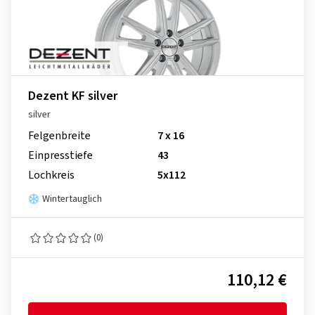
Dezent KF silver
silver
Felgenbreite
7 x 16
Einpresstiefe
43
Lochkreis
5x112
Wintertauglich
(0)
110,12 €