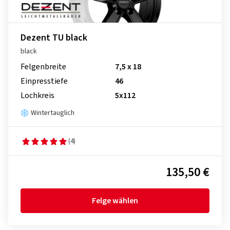
Dezent TU black
black
Felgenbreite
7,5 x 18
Einpresstiefe
46
Lochkreis
5x112
Wintertauglich
(4)
135,50 €
Felge wählen