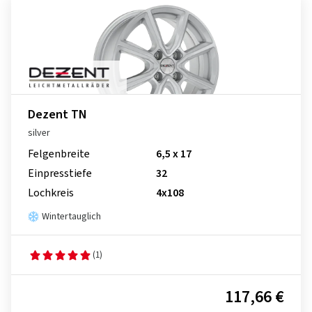
Dezent TN
silver
Felgenbreite
6,5 x 17
Einpresstiefe
32
Lochkreis
4x108
Wintertauglich
(1)
117,66 €