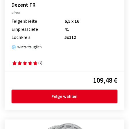
Dezent TR
silver
Felgenbreite
6,5 x 16
Einpresstiefe
41
Lochkreis
5x112
Wintertauglich
(7)
109,48 €
Felge wählen