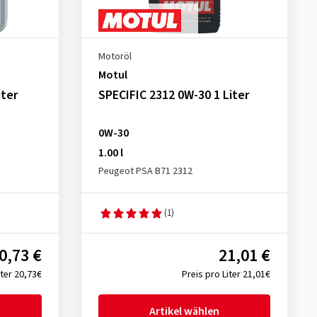
Motoröl
Motul
iter
SPECIFIC 2312 0W-30 1 Liter
0W-30
1.00 l
Peugeot PSA B71 2312
(1)
0,73 €
21,01 €
iter 20,73€
Preis pro Liter 21,01€
Artikel wählen