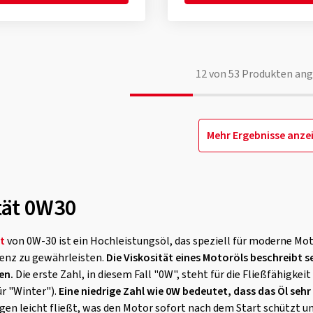
12
von
53
Produkten ang
Mehr Ergebnisse anze
tät 0W30
t
von 0W-30 ist ein Hochleistungsöl, das speziell für moderne M
ienz zu gewährleisten.
Die Viskosität eines Motoröls beschreibt se
en.
Die erste Zahl, in diesem Fall "0W", steht für die Fließfähigkeit
r "Winter").
Eine niedrige Zahl wie 0W bedeutet, dass das Öl sehr
en leicht fließt, was den Motor sofort nach dem Start schützt un