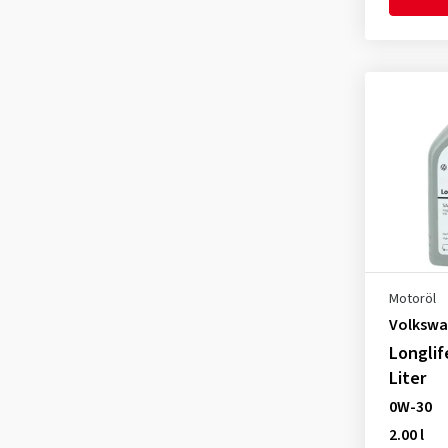
API SP PLUS
(4)
Ford-WSS-M2C950-A
(4)
ILSAC GF-3
(2)
Ford-WSS-M2C920-A
(1)
ILSAC GF-6A
(3)
GM 6094M
(1)
JASO DL-1
(1)
Honda HTO-06
(1)
USDA BioPreferred Program
(2)
Infiniti
(1)
Jaguar Land Rover STJLR
03.5007
(15)
Jaguar Land Rover STJLR
51.5122
Motoröl
(1)
Volkswa
Lexus
(1)
Longlif
MB 226.5
(2)
Liter
MB 227.61
(1)
0W-30
MB 229.31
(2)
2.00 l