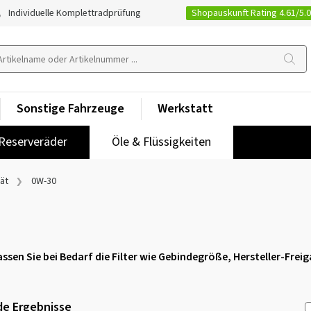
Shopauskunft Rating 4.61/5.
Individuelle Komplettradprüfung
Sonstige Fahrzeuge
Werkstatt
Reserveräder
Öle & Flüssigkeiten
tät
0W-30
assen Sie bei Bedarf die Filter wie Gebindegröße, Hersteller-Fre
e Ergebnisse