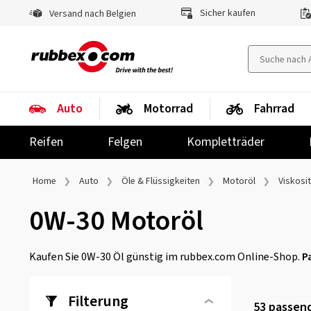
Sicher kaufen
Versand nach Belgien
Auto
Motorrad
Fahrrad
Reifen
Felgen
Kompletträder
Home
Auto
Öle & Flüssigkeiten
Motoröl
Viskosi
0W-30 Motoröl
Kaufen Sie 0W-30 Öl günstig im rubbex.com Online-Shop.
P
Filterung
53
passend