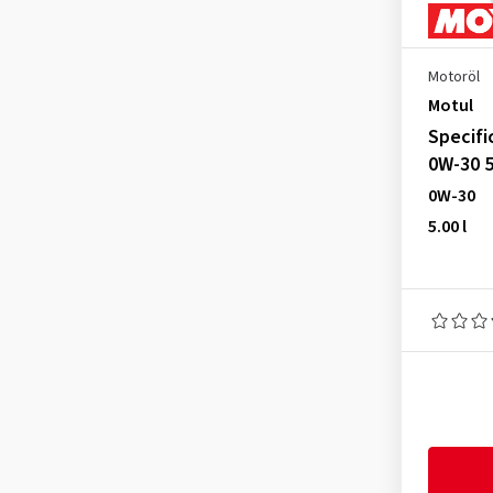
Peugeot PSA B71 2312
(2)
Porsche C30
(8)
Motoröl
PSA (Peugeot, Citroen) B71
Motul
2290
Specifi
(4)
0W-30 5
PSA B71 2302
(14)
0W-30
PSA B71 2312
(20)
5.00 l
Renault RN 0700
(3)
Renault RN 0710
(3)
Stellantis FPW9.55535/02
(1)
Suzuki
(1)
Volvo VCC 95200377
(3)
VOLVO VCC 95200377
(2)
VW 502 00
(1)
VW 504 00
(11)