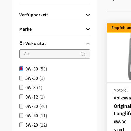
Verfügbarkeit
Direkt lieferbar
(53)
Empfehlu
Marke
Öl-Viskosität
Aral
(1)
Castrol
(7)
0W-30
(53)
DBV Motoröl
(2)
5W-50
(1)
Liqui Moly
(4)
0W-8
(1)
Motoröl
Mannol
(6)
0W-12
(1)
Volkswa
Mazda
(2)
Origina
0W-20
(46)
Mobil
(1)
Longlife
0W-40
(11)
Motul
(6)
0W-30
5W-20
(12)
Petronas
(2)
5.00 l