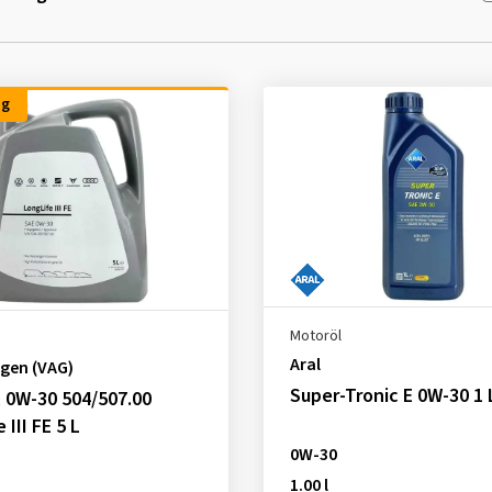
ng
Motoröl
Aral
gen (VAG)
Super-Tronic E 0W-30 1 
l 0W-30 504/507.00
 III FE 5 L
0W-30
1.00 l