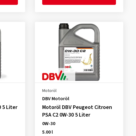
Motoröl
DBV Motoröl
 5 Liter
Motoröl DBV Peugeot Citroen
PSA C2 0W-30 5 Liter
0W-30
5.00 l