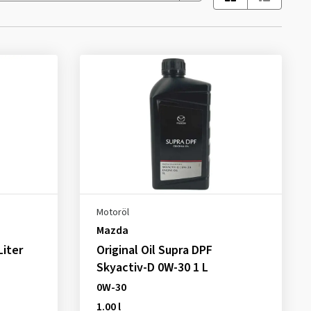
Motoröl
Mazda
Liter
Original Oil Supra DPF
Skyactiv-D 0W-30 1 L
0W-30
1.00 l