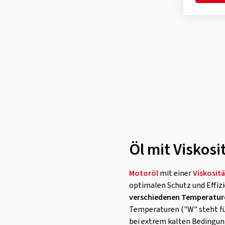
VW 505 00
(1)
VW 507 00
(11)
VW TL 52545
(1)
Öl mit Viskosi
Motoröl
mit einer
Viskositä
optimalen Schutz und Effiz
verschiedenen Temperatur
Temperaturen ("W" steht fü
bei extrem kalten Bedingung