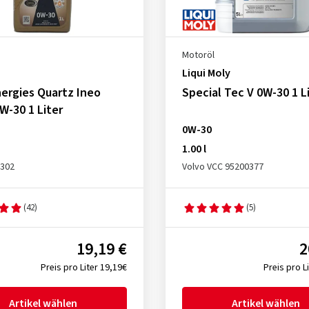
Motoröl
Liqui Moly
ergies Quartz Ineo
Special Tec V 0W-30 1 L
W-30 1 Liter
0W-30
1.00 l
2302
Volvo VCC 95200377
(42)
(5)
19,19 €
2
Preis pro Liter 19,19€
Preis pro L
Artikel wählen
Artikel wählen