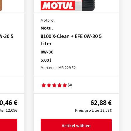
Motoröl
Motul
W-30 5
8100 X-Clean + EFE 0W-30 5
Liter
0W-30
5.00 l
Mercedes MB 229.52
(4)
0,46 €
62,88 €
iter 12,09€
Preis pro Liter 12,58€
Artikel wählen