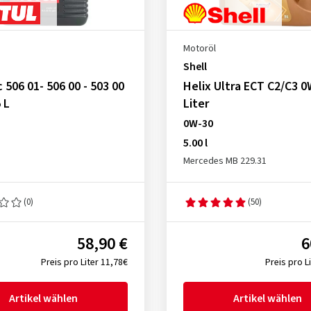
Motoröl
Shell
c 506 01- 506 00 - 503 00
Helix Ultra ECT C2/C3 0
 L
Liter
0W-30
5.00 l
Mercedes MB 229.31
(0)
(50)
58,90 €
6
Preis pro Liter 11,78€
Preis pro L
Artikel wählen
Artikel wählen