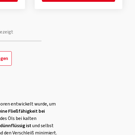
ezeigt
igen
otoren entwickelt wurde, um
ine Fließfähigkeit bei
 des Öls bei kalten
 dünnflüssig ist
und selbst
d den Verschleiß minimiert.