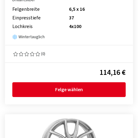
brillantsilber
Felgenbreite
6,5 x 16
Einpresstiefe
37
Lochkreis
4x100
Wintertauglich
(0)
114,16 €
Felge wählen