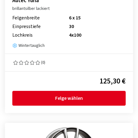
Autec Yuna
brillantsilber lackiert
Felgenbreite
6 x 15
Einpresstiefe
30
Lochkreis
4x100
Wintertauglich
(0)
125,30 €
Felge wählen