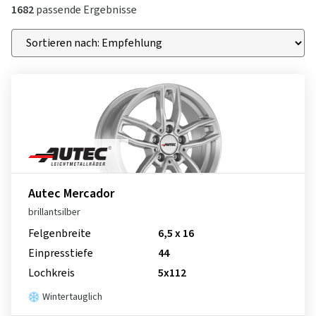
1682
passende Ergebnisse
Autec Mercador
brillantsilber
Felgenbreite
6,5 x 16
Einpresstiefe
44
Lochkreis
5x112
Wintertauglich