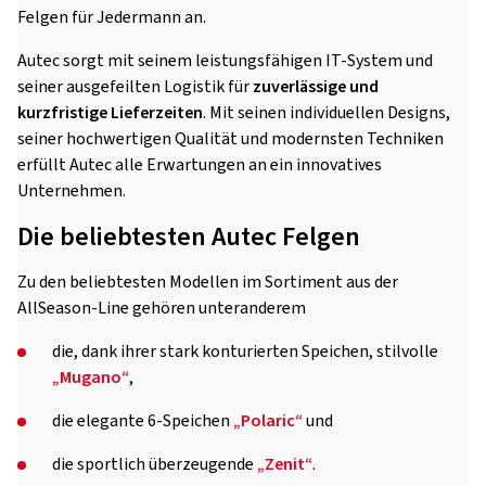
Felgen für Jedermann an.
Autec sorgt mit seinem leistungsfähigen IT-System und
seiner ausgefeilten Logistik für
zuverlässige und
kurzfristige Lieferzeiten
. Mit seinen individuellen Designs,
seiner hochwertigen Qualität und modernsten Techniken
erfüllt Autec alle Erwartungen an ein innovatives
Unternehmen.
Die beliebtesten Autec Felgen
Zu den beliebtesten Modellen im Sortiment aus der
AllSeason-Line gehören unteranderem
die, dank ihrer stark konturierten Speichen, stilvolle
„Mugano“
,
die elegante 6-Speichen
„Polaric“
und
die sportlich überzeugende
„Zenit“
.