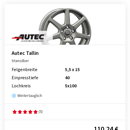
Autec Tallin
titansilber
Felgenbreite
5,5 x 15
Einpresstiefe
40
Lochkreis
5x100
Wintertauglich
(5)
110,24 €