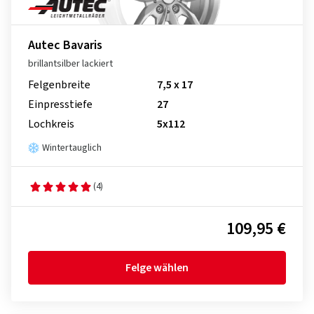
Autec Bavaris
brillantsilber lackiert
Felgenbreite
7,5 x 17
Einpresstiefe
27
Lochkreis
5x112
Wintertauglich
(4)
109,95 €
Felge wählen