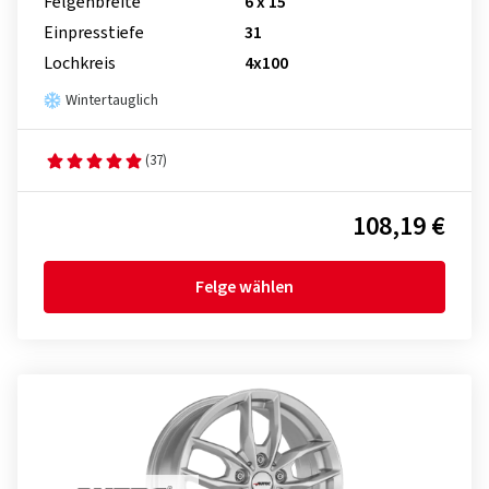
Felgenbreite
6 x 15
Einpresstiefe
31
Lochkreis
4x100
Wintertauglich
(37)
108,19 €
Felge wählen