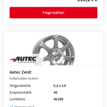
Felge wählen
Autec Zenit
brillantsilber lackiert
Felgenbreite
5,5 x 14
Einpresstiefe
43
Lochkreis
4x100