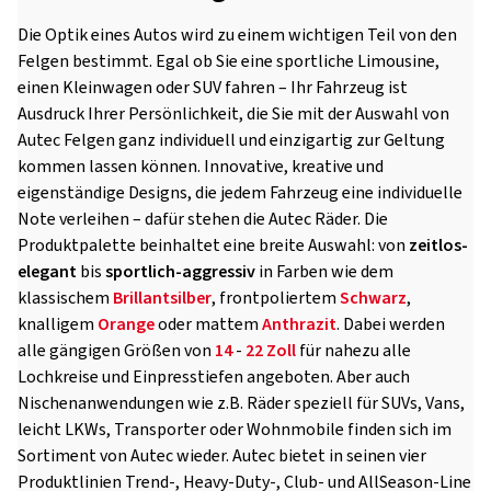
Die Optik eines Autos wird zu einem wichtigen Teil von den
Felgen bestimmt. Egal ob Sie eine sportliche Limousine,
einen Kleinwagen oder SUV fahren – Ihr Fahrzeug ist
Ausdruck Ihrer Persönlichkeit, die Sie mit der Auswahl von
Autec Felgen ganz individuell und einzigartig zur Geltung
kommen lassen können. Innovative, kreative und
eigenständige Designs, die jedem Fahrzeug eine individuelle
Note verleihen – dafür stehen die Autec Räder. Die
Produktpalette beinhaltet eine breite Auswahl: von
zeitlos-
elegant
bis
sportlich-aggressiv
in Farben wie dem
klassischem
Brillantsilber
, frontpoliertem
Schwarz
,
knalligem
Orange
oder mattem
Anthrazit
. Dabei werden
alle gängigen Größen von
14
-
22 Zoll
für nahezu alle
Lochkreise und Einpresstiefen angeboten. Aber auch
Nischenanwendungen wie z.B. Räder speziell für SUVs, Vans,
leicht LKWs, Transporter oder Wohnmobile finden sich im
Sortiment von Autec wieder. Autec bietet in seinen vier
Produktlinien Trend-, Heavy-Duty-, Club- und AllSeason-Line