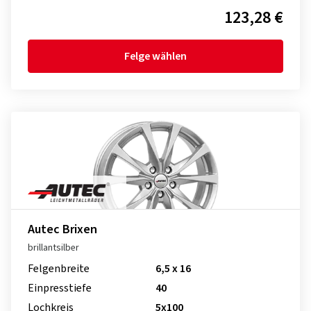
123,28 €
Felge wählen
Autec Brixen
brillantsilber
Felgenbreite
6,5 x 16
Einpresstiefe
40
Lochkreis
5x100