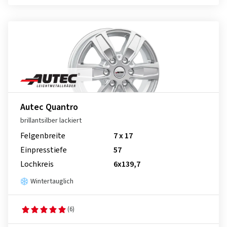
Autec Quantro
brillantsilber lackiert
Felgenbreite
7 x 17
Einpresstiefe
57
Lochkreis
6x139,7
Wintertauglich
(6)