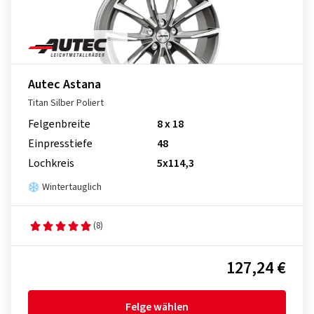
Autec Astana
Titan Silber Poliert
Felgenbreite
8 x 18
Einpresstiefe
48
Lochkreis
5x114,3
Wintertauglich
(8)
127,24 €
Felge wählen