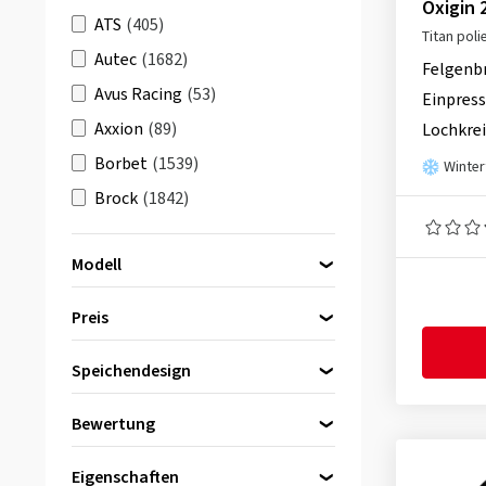
Oxigin 
ATS
(405)
Titan poli
Autec
(1682)
Felgenb
Avus Racing
(53)
Einpress
Axxion
(89)
Lochkrei
Borbet
(1539)
Winter
Brock
(1842)
Carmani
(639)
Modell
CMS
(1139)
Damina Performance
(107)
Preis
DBV
(629)
Oxigin 14 Oxrock
(2)
Speichendesign
Dezent
(2505)
bis
von
Oxigin 18 Concave
(28)
Diewe-Wheels
(834)
Bewertung
Oxigin 18_E Concave Evolution
Dotz
(498)
(46)
(155)
Kreuzspeiche
(57)
Eta-Beta
(195)
Eigenschaften