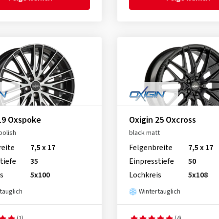
19 Oxspoke
Oxigin 25 Oxcross
 polish
black matt
reite
7,5 x 17
Felgenbreite
7,5 x 17
tiefe
35
Einpresstiefe
50
s
5x100
Lochkreis
5x108
tauglich
Wintertauglich
(1)
(4)