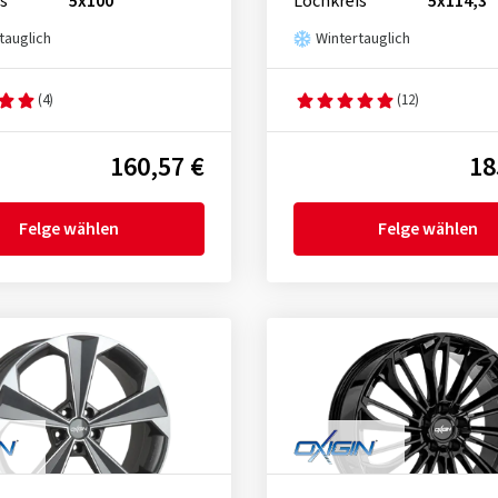
s
5x100
Lochkreis
5x114,3
tauglich
Wintertauglich
(4)
(12)
160,57 €
18
Felge wählen
Felge wählen