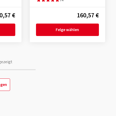
0,57 €
160,57 €
Felge wählen
gezeigt
igen