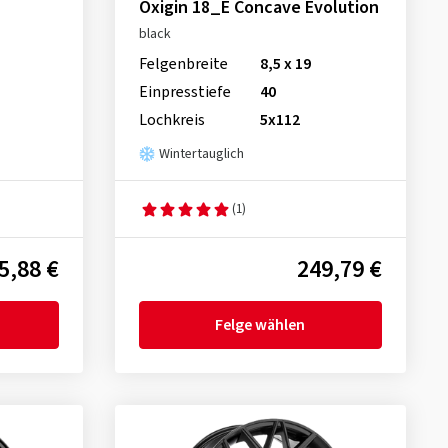
Oxigin 18_E Concave Evolution
black
Felgenbreite
8,5 x 19
Einpresstiefe
40
Lochkreis
5x112
Wintertauglich
(1)
5,88 €
249,79 €
Felge wählen