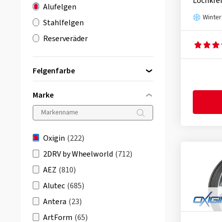
Lochkrei
Alufelgen
Winter
Stahlfelgen
Reserveräder
Felgenfarbe
Marke
schwarz
(216)
silber
(3)
Oxigin
(222)
grau / anthrazit
(3)
2DRV by Wheelworld
(712)
AEZ
(810)
Alutec
(685)
Antera
(23)
ArtForm
(65)