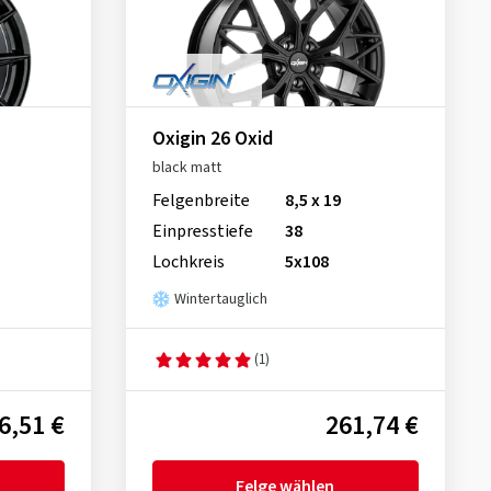
Oxigin 26 Oxid
black matt
Felgenbreite
8,5 x 19
Einpresstiefe
38
Lochkreis
5x108
Wintertauglich
(1)
6,51 €
261,74 €
Felge wählen