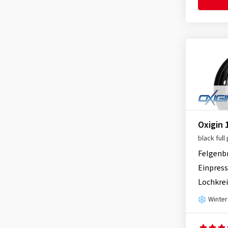
Ronal
(1088)
Schmidt
(2208)
Speedline
(2)
SX-Wheels
(33)
TEC
(643)
Tomason
(270)
Ultra Wheels
(95)
Oxigin 
V1 Wheels
(95)
black full
Felgenb
Einpress
Lochkrei
Winter