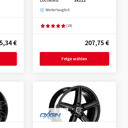
Lochkreis
5x112
Wintertauglich
(18)
5,34 €
207,75 €
Felge wählen