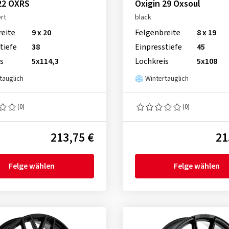
22 OXRS
Oxigin 29 Oxsoul
ert
black
reite
9 x 20
Felgenbreite
8 x 19
tiefe
38
Einpresstiefe
45
s
5x114,3
Lochkreis
5x108
tauglich
Wintertauglich
(0)
(0)
213,75 €
21
Felge wählen
Felge wählen