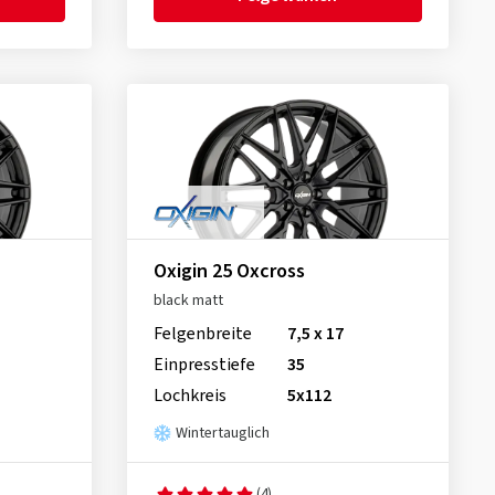
Oxigin 25 Oxcross
black matt
Felgenbreite
7,5 x 17
Einpresstiefe
35
Lochkreis
5x112
Wintertauglich
(4)