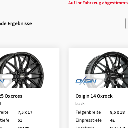
Auf Ihr Fahrzeug abgestimmte 
de Ergebnisse
25 Oxcross
Oxigin 14 Oxrock
t
black
reite
7,5 x 17
Felgenbreite
8,5 x 18
tiefe
51
Einpresstiefe
42