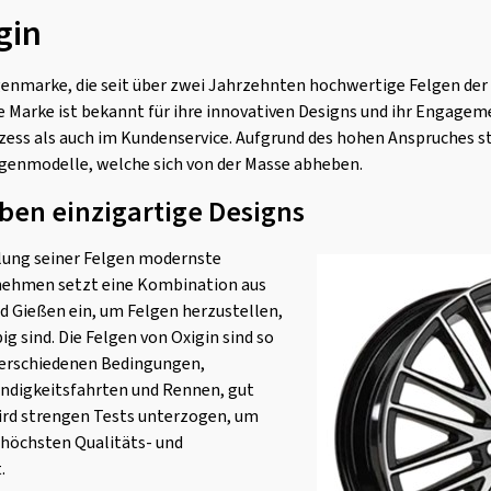
gin
lgenmarke, die seit über zwei Jahrzehnten hochwertige Felgen de
ie Marke ist bekannt für ihre innovativen Designs und ihr Engage
ess als auch im Kundenservice. Aufgrund des hohen Anspruches 
lgenmodelle, welche sich von der Masse abheben.
ben einzigartige Designs
llung seiner Felgen modernste
rnehmen setzt eine Kombination aus
d Gießen ein, um Felgen herzustellen,
big sind. Die Felgen von Oxigin sind so
 verschiedenen Bedingungen,
ndigkeitsfahrten und Rennen, gut
wird strengen Tests unterzogen, um
e höchsten Qualitäts- und
.