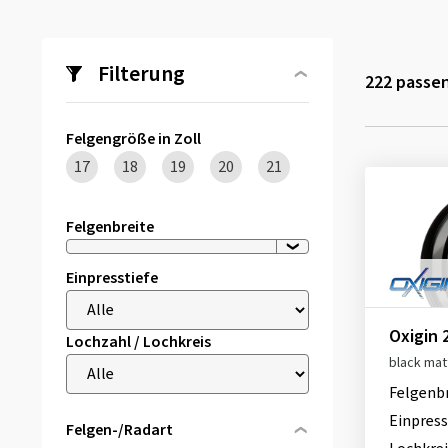
Filterung
222
passen
Felgengröße in Zoll
17
18
19
20
21
Felgenbreite
Einpresstiefe
Oxigin 
Lochzahl / Lochkreis
black mat
Felgenb
Einpress
Felgen-/Radart