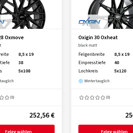
 28 Oxmove
Oxigin 30 Oxheat
t
black matt
reite
8,5 x 19
Felgenbreite
8,5 x 19
tiefe
38
Einpresstiefe
40
s
5x108
Lochkreis
5x120
tauglich
Wintertauglich
(0)
(0)
252,56 €
25
Felge wählen
Felge wählen