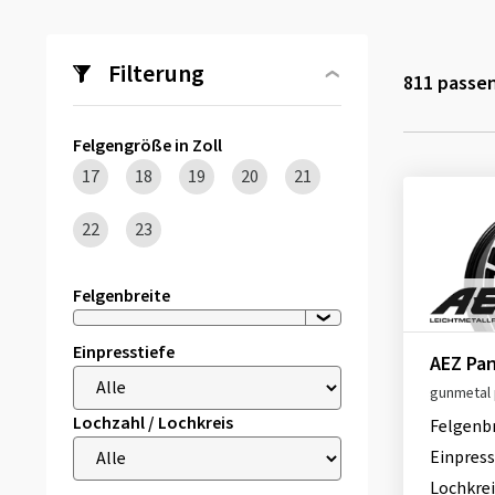
Filterung
811
passen
Felgengröße in Zoll
17
18
19
20
21
22
23
Felgenbreite
Einpresstiefe
AEZ Pa
gunmetal 
Lochzahl / Lochkreis
Felgenb
Einpress
Lochkrei