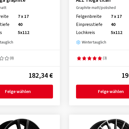
ga graphite
AEZ Tioga titan
matt
Graphite matt/polished
reite
7 x 17
Felgenbreite
7 x 17
tiefe
40
Einpresstiefe
40
s
5x112
Lochkreis
5x112
tauglich
Wintertauglich
(0)
(3)
182,34 €
19
Felge wählen
Felge wählen