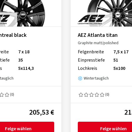
treal black
AEZ Atlanta titan
Graphite matt/polished
reite
7 x 18
Felgenbreite
7,5 x 17
tiefe
35
Einpresstiefe
51
s
5x114,3
Lochkreis
5x100
tauglich
Wintertauglich
(0)
(0)
205,53 €
21
Felge wählen
Felge wählen