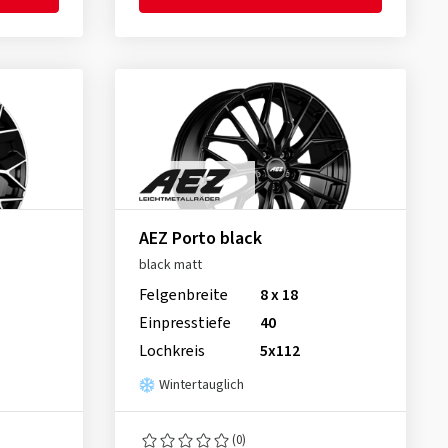
AEZ Porto black
black matt
Felgenbreite
8 x 18
Einpresstiefe
40
Lochkreis
5x112
Wintertauglich
(0)