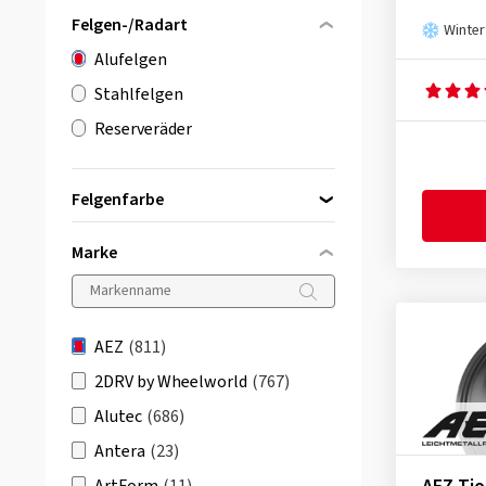
Felgen-/Radart
Winter
Alufelgen
Stahlfelgen
Reserveräder
Felgenfarbe
Marke
schwarz
(552)
silber
(96)
AEZ
(811)
grau / anthrazit
(163)
2DRV by Wheelworld
(767)
Alutec
(686)
Antera
(23)