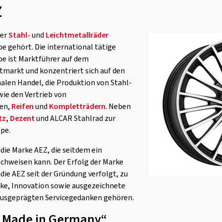
Z
ier
Stahl-
und
Leichtmetallräder
pe gehört. Die international tätige
pe ist Marktführer auf dem
markt und konzentriert sich auf den
alen Handel, die Produktion von Stahl-
ie den Vertrieb von
men,
Reifen
und
Kompletträdern
. Neben
tz
,
Dezent
und ALCAR Stahlrad zur
pe.
 die Marke AEZ, die seitdem ein
hweisen kann. Der Erfolg der Marke
 die AEZ seit der Gründung verfolgt, zu
rke, Innovation sowie ausgezeichnete
ausgeprägten Servicegedanken gehören.
 „Made in Germany“