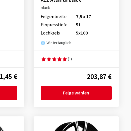
AEZ Atlanta black
black
Felgenbreite
7,5 x 17
Einpresstiefe
51
Lochkreis
5x100
Wintertauglich
(1)
1,45 €
203,87 €
Felge wählen