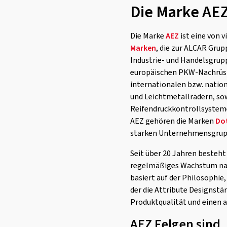
Die Marke AE
Die Marke
AEZ
ist eine von v
Marken
, die zur ALCAR Grup
Industrie- und Handelsgrup
europäischen PKW-Nachrüst
internationalen bzw. nation
und Leichtmetallrädern, sow
Reifendruckkontrollsyste
AEZ gehören die Marken
Do
starken Unternehmensgrup
Seit über 20 Jahren besteht
regelmäßiges Wachstum nac
basiert auf der Philosophie,
der die Attribute Designstä
Produktqualität und einen 
AEZ Felgen sind