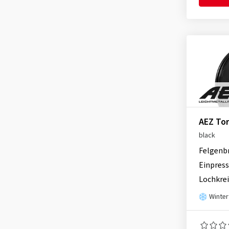
RC Design
(3654)
AEZ Seattle shine
(94)
Rial
(903)
AEZ Tioga graphite
(9)
Ronal
(1082)
AEZ Tioga titan
(5)
Schmidt
(2208)
AEZ Tokio black
(12)
Speedline
(2)
AEZ Toronto black
(82)
SX-Wheels
(33)
AEZ Toronto dark
(86)
TEC
(643)
Tomason
(269)
AEZ Tor
Ultra Wheels
(95)
black
V1 Wheels
(95)
Felgenb
Einpress
Lochkrei
Winter