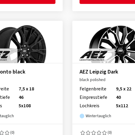
onto black
AEZ Leipzig Dark
black polished
reite
7,5 x 18
Felgenbreite
9,5 x 22
tiefe
46
Einpresstiefe
40
s
5x108
Lochkreis
5x112
tauglich
Wintertauglich
(0)
(0)