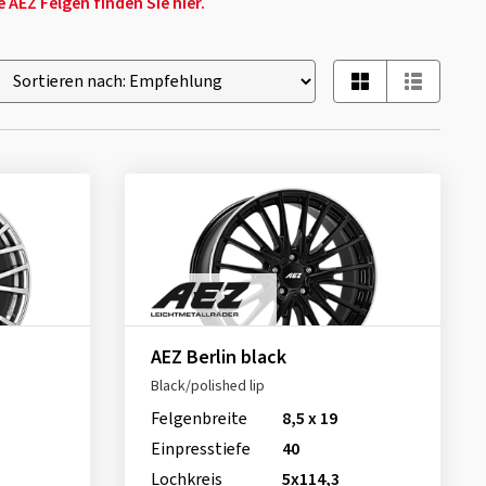
AEZ Felgen finden Sie hier.
AEZ Berlin black
Black/polished lip
Felgenbreite
8,5 x 19
Einpresstiefe
40
Lochkreis
5x114,3