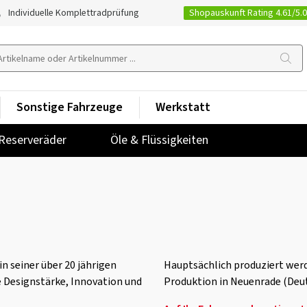
Shopauskunft Rating 4.61/5.
Individuelle Komplettradprüfung
Sonstige Fahrzeuge
Werkstatt
Reserveräder
Öle & Flüssigkeiten
n seiner über 20 jährigen
Hauptsächlich produziert werd
Designstärke, Innovation und
Produktion in Neuenrade (Deu