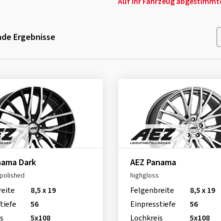
Auf Ihr Fahrzeug abgestimmte 
de Ergebnisse
nama Dark
AEZ Panama
polished
highgloss
reite
8,5 x 19
Felgenbreite
8,5 x 19
tiefe
56
Einpresstiefe
56
s
5x108
Lochkreis
5x108