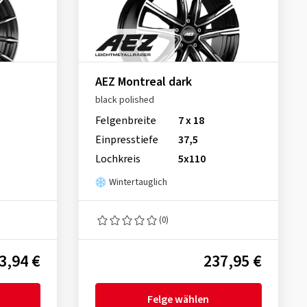
AEZ Montreal dark
black polished
Felgenbreite
7 x 18
Einpresstiefe
37,5
Lochkreis
5x110
Wintertauglich
(0)
3,94 €
237,95 €
Felge wählen