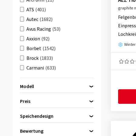
AEZ Tio
ArtForm
(11)
graphite 
ATS
(401)
Felgenb
Autec
(1682)
Einpress
Avus Racing
(53)
Lochkrei
Axxion
(92)
Winter
Borbet
(1542)
Brock
(1833)
Carmani
(633)
CMS
(1137)
Modell
Damina Performance
(107)
DBV
(630)
Preis
Dezent
(2492)
AEZ Alaska black
(4)
Speichendesign
Diewe-Wheels
(835)
bis
von
AEZ Alaska dark
(4)
Dotz
(499)
Bewertung
AEZ Atlanta black
(42)