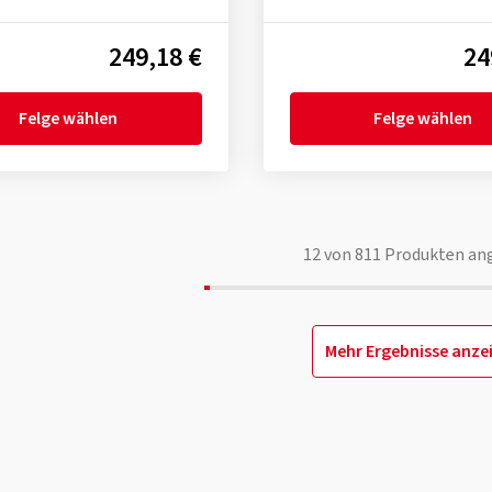
249,18 €
24
Felge wählen
Felge wählen
12
von
811
Produkten an
Mehr Ergebnisse anze