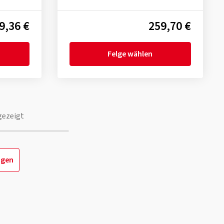
9,36 €
259,70 €
Felge wählen
gezeigt
igen