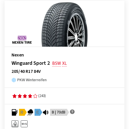
Nexen
Winguard Sport 2
BSW
XL
205/40 R17 84V
PKW Winterreifen
(243)
D
C
B | 70dB