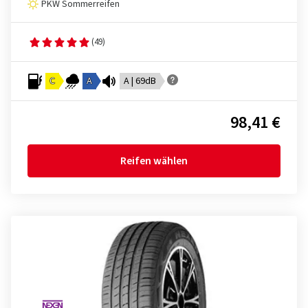
PKW Sommerreifen
(49)
C
A
A | 69dB
98,41 €
Reifen wählen