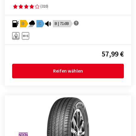
(310)
D
C
B | 71dB
57,99 €
Reifen wählen