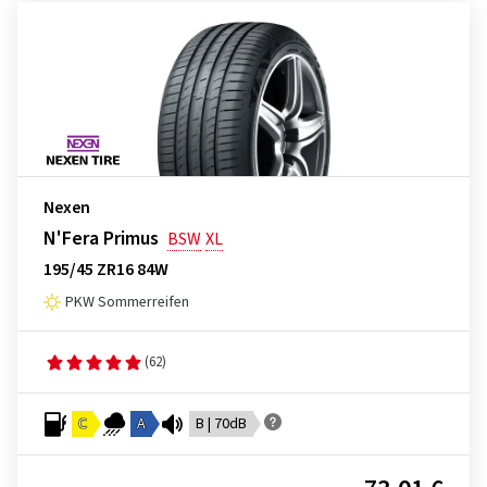
Nexen
N'Fera Primus
BSW
XL
195/45 ZR16 84W
PKW Sommerreifen
(62)
C
A
B | 70dB