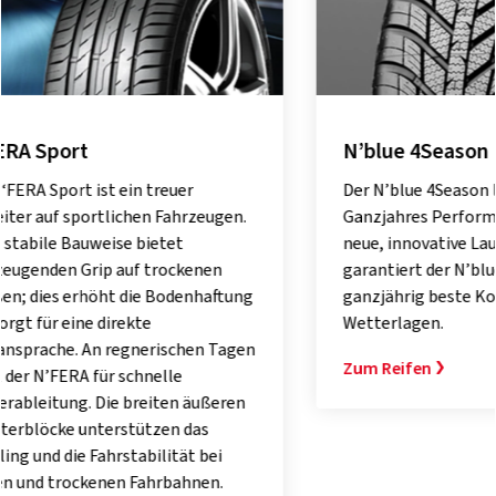
N’blue 4Season
N’FERA
Der N’blue 4Season liefert eine top
Der N’FE
Ganzjahres Performance: Durch die
kürzere 
neue, innovative Laufflächenmischung
Trockenh
garantiert der N’blue 4Season
Hauptprof
ganzjährig beste Kontrolle bei allen
wodurch 
Wetterlagen.
optimier
wird. 3 s
Zum Reifen
die Stabi
bieten s
Zum Rei