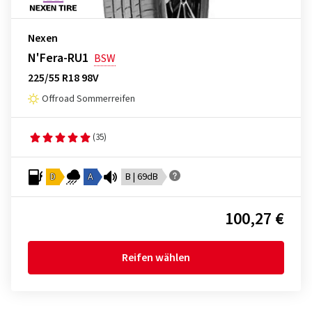
Nexen
N'Fera-RU1
BSW
225/55 R18 98V
Offroad Sommerreifen
(35)
D
A
B | 69dB
100,27 €
Reifen wählen