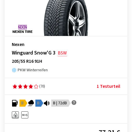
Nexen
Winguard Snow'G 3
BSW
205/55 R16 91H
PKW Winterreifen
1 Testurteil
(70)
D
B
B | 72dB