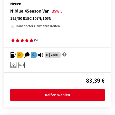
Nexen
N'blue 4Season Van
BSW
8
195/80 R15C 107N/105N
Transporter Ganzjahresreifen
(5)
D
C
B | 73dB
83,39 €
Reifen wählen