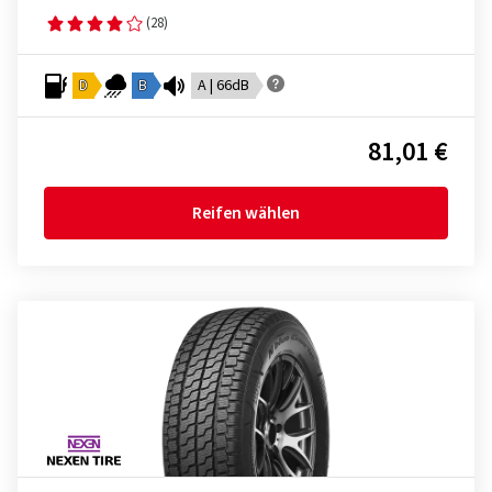
(28)
D
B
A | 66dB
81,01 €
Reifen wählen