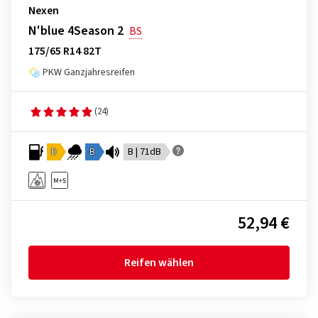
Nexen
N'blue 4Season 2
BS
175/65 R14 82T
PKW Ganzjahresreifen
(24)
D
B
B | 71dB
52,94 €
Reifen wählen