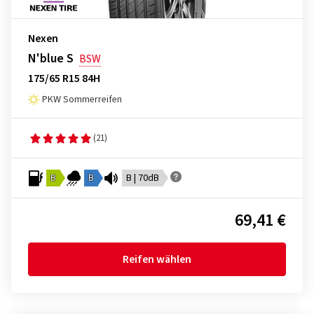
Nexen
N'blue S
BSW
175/65 R15 84H
PKW Sommerreifen
(21)
B
B
B | 70dB
69,41 €
Reifen wählen