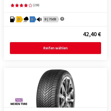
(238)
D
B
B | 70dB
42,40 €
Reifen wählen