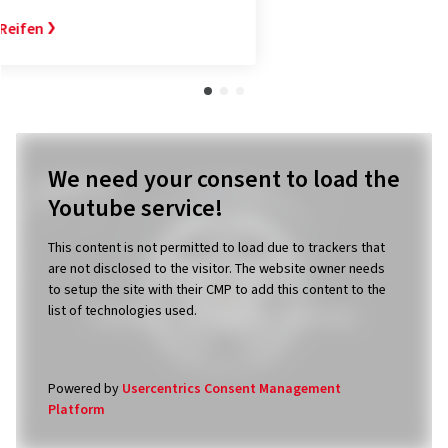
We need your consent to load the
Youtube service!
This content is not permitted to load due to trackers that
are not disclosed to the visitor. The website owner needs
to setup the site with their CMP to add this content to the
list of technologies used.
Powered by
Usercentrics Consent Management
Platform
Das Nexen Sortiment
Sommerreifen