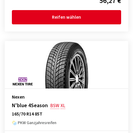
56,27 €
Reifen wählen
Nexen
N'blue 4Season
BSW
XL
165/70 R14 85T
PKW Ganzjahresreifen