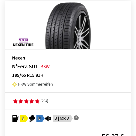
Nexen
N'Fera SU1
BSW
195/65 R15 91H
PKW Sommerreifen
(204)
C
B
B | 69dB