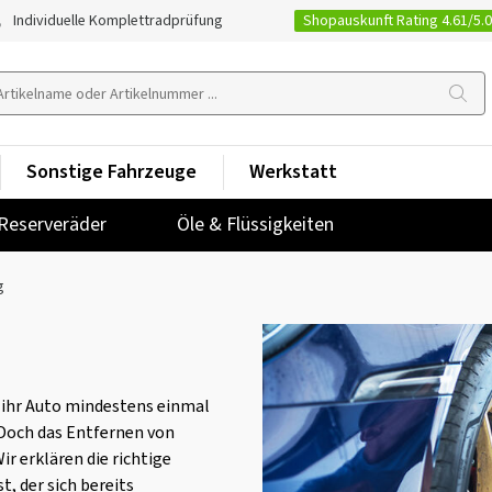
Shopauskunft Rating 4.61/5.
Individuelle Komplettradprüfung
Sonstige Fahrzeuge
Werkstatt
Reserveräder
Öle & Flüssigkeiten
g
r ihr Auto mindestens einmal
. Doch das Entfernen von
Wir erklären die richtige
, der sich bereits