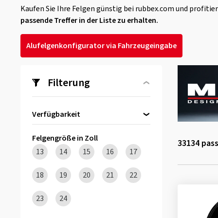
Kaufen Sie Ihre Felgen günstig bei rubbex.com und profiti
passende Treffer in der Liste zu erhalten.
Alufelgenkonfigurator via Fahrzeugeingabe
Filterung
Verfügbarkeit
Direkt lieferbar
(789)
Felgengröße in Zoll
33134
pass
13
14
15
16
17
18
19
20
21
22
23
24