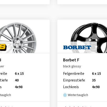
3
Borbet F
ver
black glossy
reite
6 x 15
Felgenbreite
6 x 15
tiefe
40
Einpresstiefe
35
s
4x98
Lochkreis
4x98
tauglich
Wintertauglich