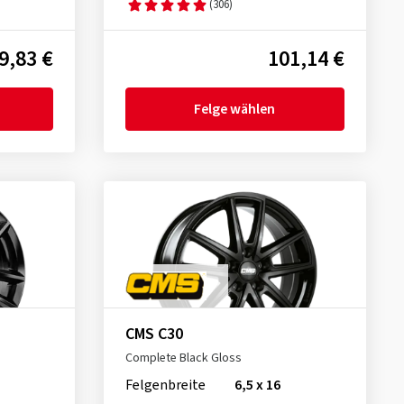
(306)
9,83 €
101,14 €
Felge wählen
CMS C30
Complete Black Gloss
Felgenbreite
6,5 x 16