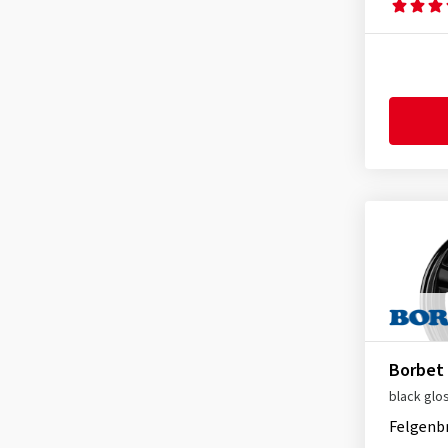
CMS
(1139)
orange
(12)
sonstige
(13314)
Damina Performance
(107)
DBV
(629)
Dezent
(2505)
Diewe-Wheels
(834)
Dotz
(498)
Eta-Beta
(195)
Fondmetal
(608)
GMP
(1260)
itWheels
(656)
Keskin
(508)
MAK
(2899)
Borbet
MAM
(787)
black glo
Mille Miglia
(122)
Felgenb