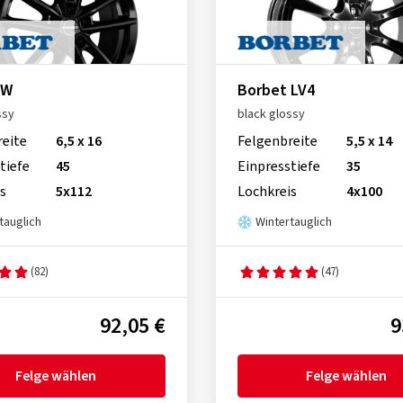
 W
Borbet LV4
ssy
black glossy
reite
6,5 x 16
Felgenbreite
5,5 x 14
tiefe
45
Einpresstiefe
35
s
5x112
Lochkreis
4x100
tauglich
Wintertauglich
(82)
(47)
92,05 €
9
Felge wählen
Felge wählen