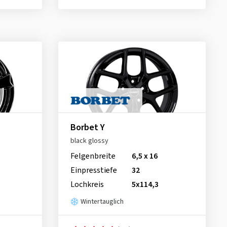
Borbet Y
black glossy
Felgenbreite
6,5 x 16
Einpresstiefe
32
Lochkreis
5x114,3
Wintertauglich