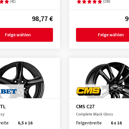
(41)
(236)
98,77 €
9
Felge wählen
Felge wählen
 TL
CMS C27
ssy
Complete Black Gloss
reite
6,5 x 16
Felgenbreite
6 x 16