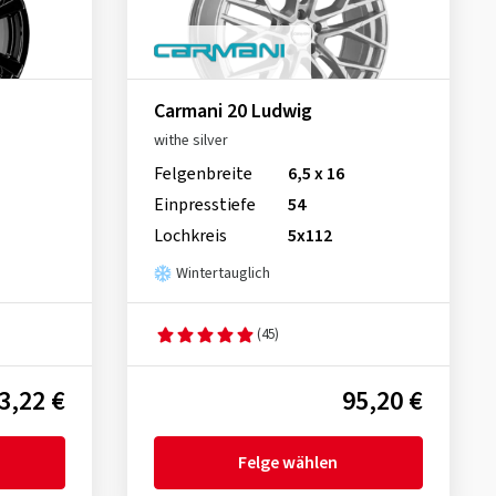
Carmani 20 Ludwig
withe silver
Felgenbreite
6,5 x 16
Einpresstiefe
54
Lochkreis
5x112
Wintertauglich
(45)
3,22 €
95,20 €
Felge wählen