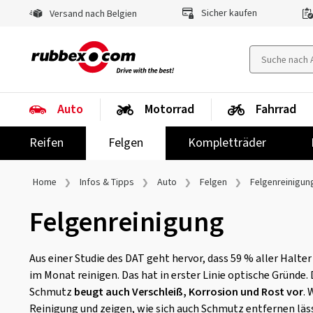
Sicher kaufen
Versand nach Belgien
Auto
Motorrad
Fahrrad
Reifen
Felgen
Kompletträder
Home
Infos & Tipps
Auto
Felgen
Felgenreinigun
Felgenreinigung
Aus einer Studie des DAT geht hervor, dass 59 % aller Halte
im Monat reinigen. Das hat in erster Linie optische Gründe
Schmutz
beugt auch Verschleiß, Korrosion und Rost vor
. 
Reinigung und zeigen, wie sich auch Schmutz entfernen lässt