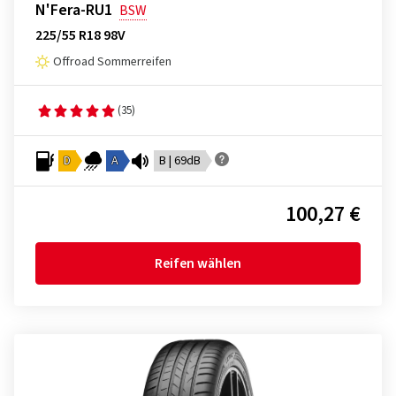
N'Fera-RU1
BSW
225/55 R18 98V
Offroad Sommerreifen
(35)
D
A
B | 69dB
100,27 €
Reifen wählen