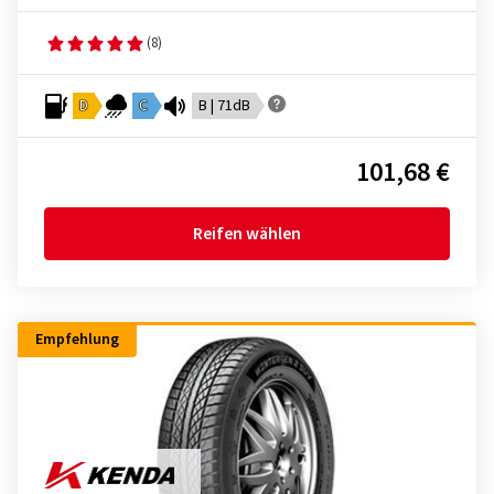
(8)
D
C
B | 71dB
101,68 €
Reifen wählen
Empfehlung