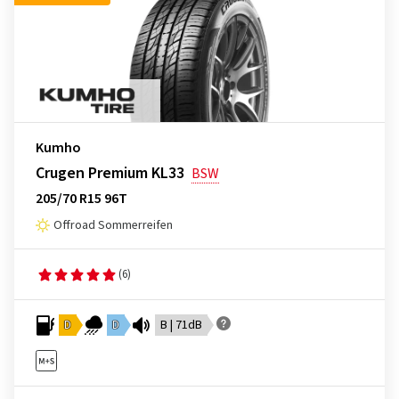
Kumho
Crugen Premium KL33
BSW
205/70 R15 96T
Offroad Sommerreifen
(6)
D
D
B | 71dB