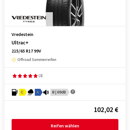
Vredestein
Ultrac+
215/65 R17 99V
Offroad Sommerreifen
(3)
C
A
B | 69dB
102,02 €
Reifen wählen