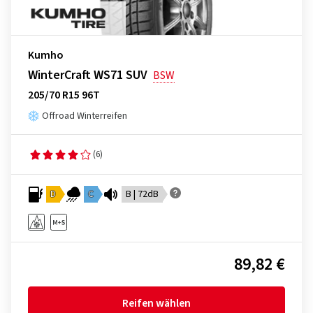
Kumho
WinterCraft WS71 SUV
BSW
205/70 R15 96T
Offroad Winterreifen
(6)
D
C
B | 72dB
89,82 €
Reifen wählen