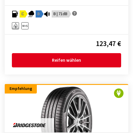
C
B
B | 71dB
123,47 €
Reifen wählen
Empfehlung