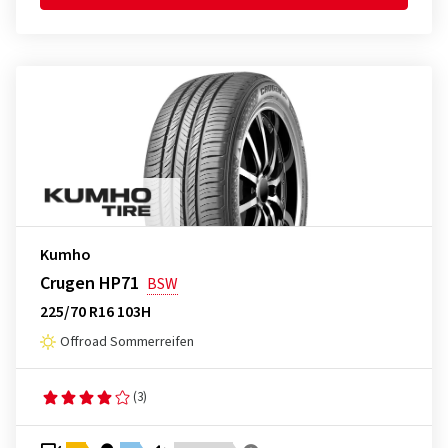
Kumho
Crugen HP71
BSW
225/70 R16 103H
Offroad Sommerreifen
(3)