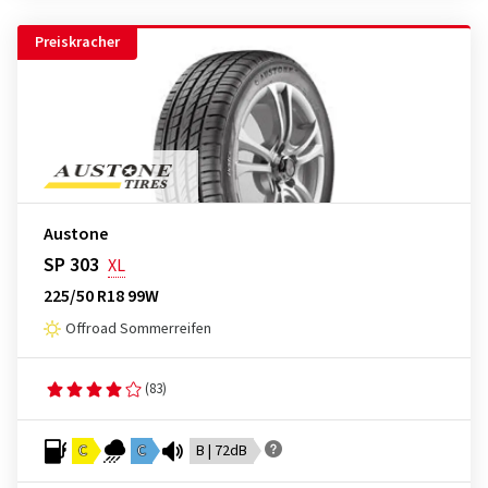
Preiskracher
Austone
SP 303
XL
225/50 R18 99W
Offroad Sommerreifen
(83)
C
C
B | 72dB