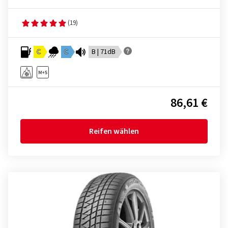
(19)
C
C
B | 71dB
86,61 €
Reifen wählen