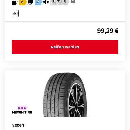
D
D
B | 71dB
99,29 €
Reifen wählen
Nexen