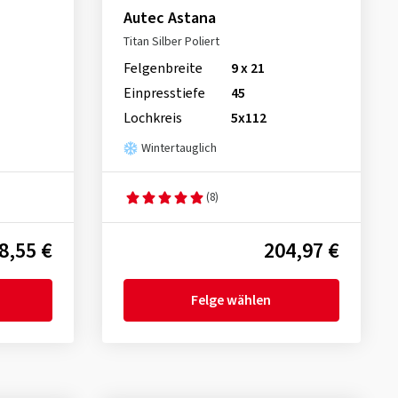
Autec Astana
Titan Silber Poliert
Felgenbreite
9 x 21
Einpresstiefe
45
Lochkreis
5x112
Wintertauglich
(8)
8,55 €
204,97 €
Felge wählen