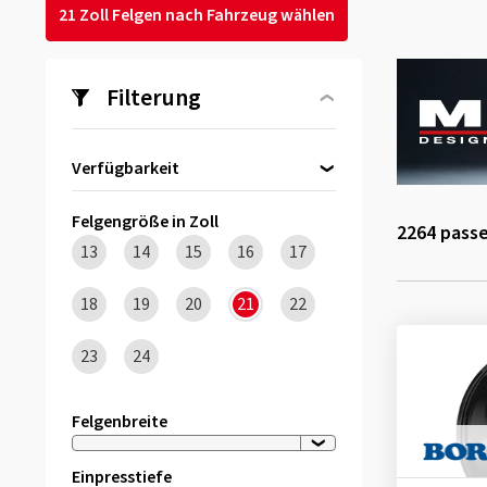
21 Zoll Felgen nach Fahrzeug wählen
Filterung
Verfügbarkeit
Direkt lieferbar
(3)
Felgengröße in Zoll
2264
passe
13
14
15
16
17
18
19
20
21
22
23
24
Felgenbreite
Einpresstiefe