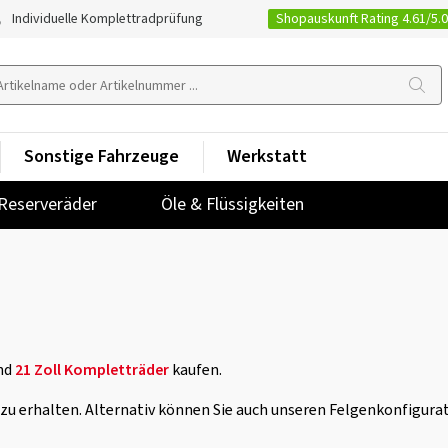
Shopauskunft Rating 4.61/5.
Individuelle Komplettradprüfung
Sonstige Fahrzeuge
Werkstatt
Reserveräder
Öle & Flüssigkeiten
nd
21 Zoll Kompletträder
kaufen.
e zu erhalten. Alternativ können Sie auch unseren Felgenkonfigura