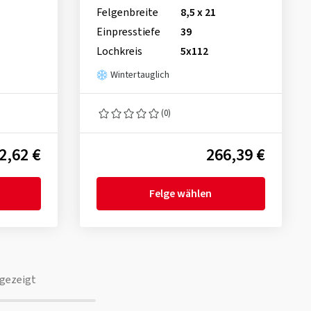
Felgenbreite
8,5 x 21
Einpresstiefe
39
Lochkreis
5x112
Wintertauglich
(0)
2,62 €
266,39 €
Felge wählen
gezeigt