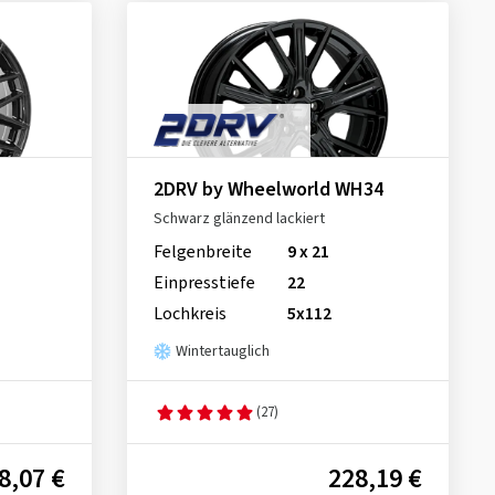
2DRV by Wheelworld WH34
Schwarz glänzend lackiert
Felgenbreite
9 x 21
Einpresstiefe
22
Lochkreis
5x112
Wintertauglich
(27)
8,07 €
228,19 €