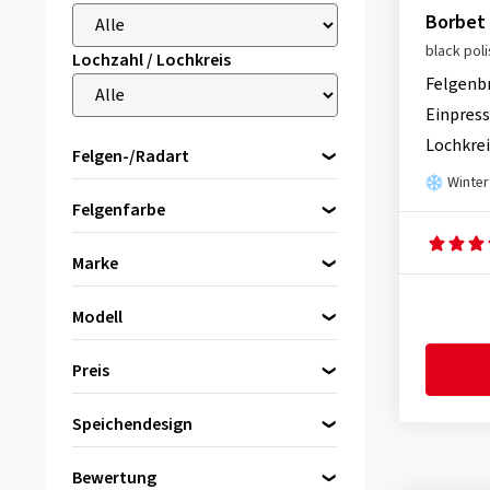
Borbet
black pol
Lochzahl / Lochkreis
Felgenb
Einpress
Lochkrei
Felgen-/Radart
Winter
Alufelgen
Felgenfarbe
Stahlfelgen
Reserveräder
Marke
schwarz
(1567)
Modell
silber
(251)
Bitte zuerst eine Marke wählen
2DRV by Wheelworld
(9)
Preis
grau / anthrazit
(250)
AEZ
(125)
grau
(58)
Speichendesign
Alutec
(7)
bis
von
bronze
(110)
Antera
(3)
Bewertung
gold
(9)