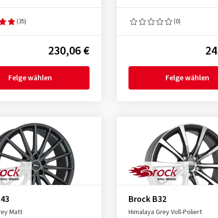
(35)
(0)
230,06 €
24
Felge wählen
Felge wählen
B43
Brock B32
rey Matt
Himalaya Grey Voll-Poliert