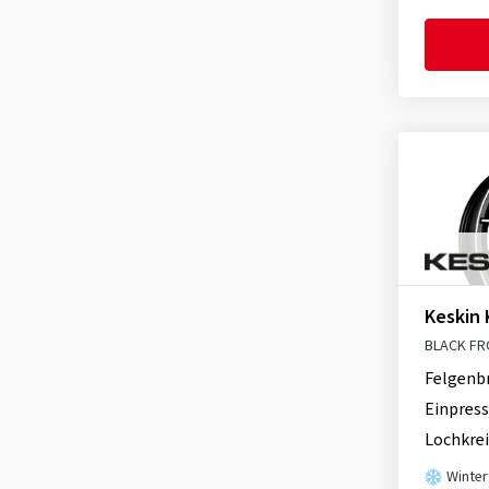
itWheels
(19)
Keskin
(27)
MAK
(238)
Momo
(8)
Motec
(9)
MSW
(118)
Oxigin
(2)
OZ-Wheels
(27)
Proline
(27)
Keskin 
Ronal
(22)
BLACK FR
Schmidt
(564)
Felgenb
TEC
(65)
Einpress
Tomason
(5)
Lochkrei
Winter