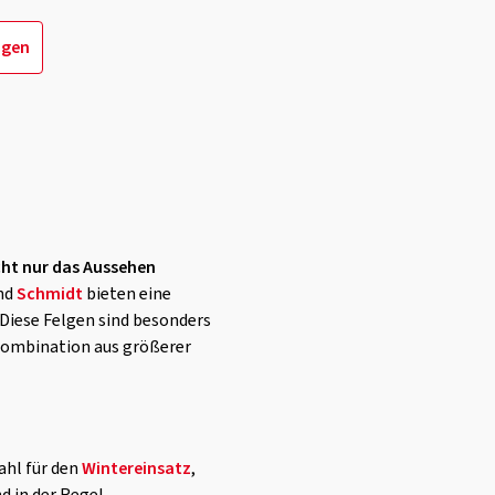
igen
icht nur das Aussehen
nd
Schmidt
bieten eine
 Diese Felgen sind besonders
 Kombination aus größerer
ahl für den
Wintereinsatz
,