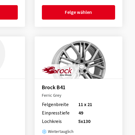
Felge wählen
Brock B41
Ferric Grey
Felgenbreite
11 x 21
Einpresstiefe
49
Lochkreis
5x130
Wintertauglich