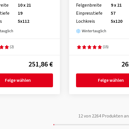
reite
10 x 21
Felgenbreite
9 x 21
tiefe
19
Einpresstiefe
57
s
5x112
Lochkreis
5x120
tauglich
Wintertauglich
(2)
(15)
251,86 €
26
Felge wählen
Felge wählen
12
von
2264
Produkten an