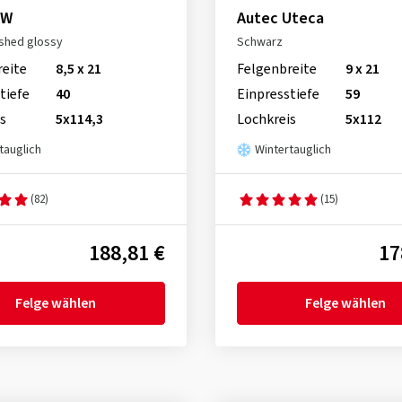
 W
Autec Uteca
ished glossy
Schwarz
reite
8,5 x 21
Felgenbreite
9 x 21
tiefe
40
Einpresstiefe
59
s
5x114,3
Lochkreis
5x112
tauglich
Wintertauglich
(82)
(15)
188,81 €
17
Felge wählen
Felge wählen