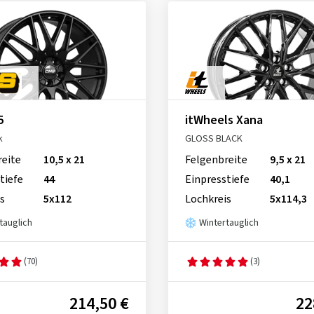
5
itWheels Xana
k
GLOSS BLACK
reite
10,5 x 21
Felgenbreite
9,5 x 21
tiefe
44
Einpresstiefe
40,1
s
5x112
Lochkreis
5x114,3
tauglich
Wintertauglich
(70)
(3)
214,50 €
22