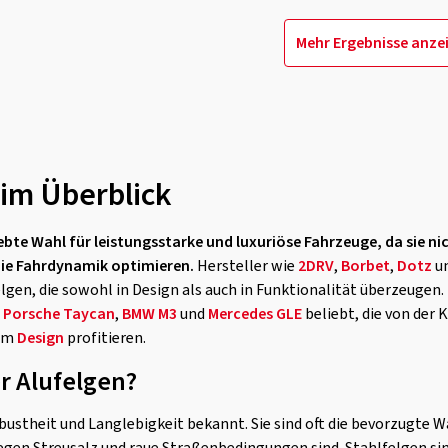
Mehr Ergebnisse anze
 im Überblick
liebte Wahl für leistungsstarke und luxuriöse Fahrzeuge, da sie n
die Fahrdynamik optimieren.
Hersteller wie
2DRV
,
Borbet
,
Dotz
u
elgen, die sowohl in Design als auch in Funktionalität überzeugen.
,
Porsche Taycan
,
BMW M3
und
Mercedes GLE
beliebt, die von der
hem
Design
profitieren.
er Alufelgen?
obustheit und Langlebigkeit bekannt. Sie sind oft die bevorzugte W