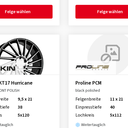
Felge wählen
Felge wählen
KT17 Hurricane
Proline PCM
ONT POLISH
black polished
reite
9,5 x 21
Felgenbreite
11 x 21
tiefe
38
Einpresstiefe
40
s
5x120
Lochkreis
5x112
tauglich
Wintertauglich