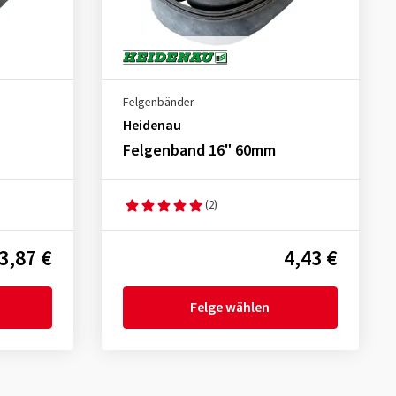
Felgenbänder
Heidenau
Felgenband 16" 60mm
(2)
3,87 €
4,43 €
Felge wählen