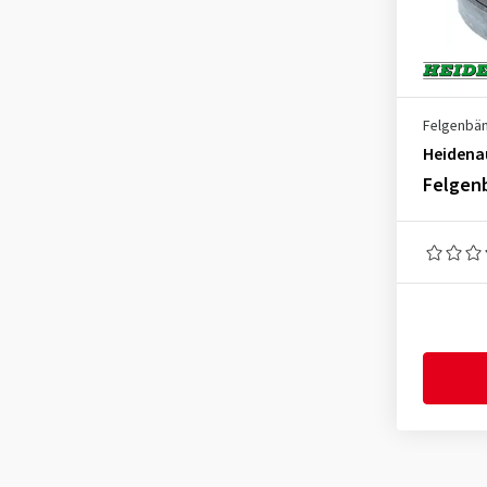
Felgenbä
Heidena
Felgen