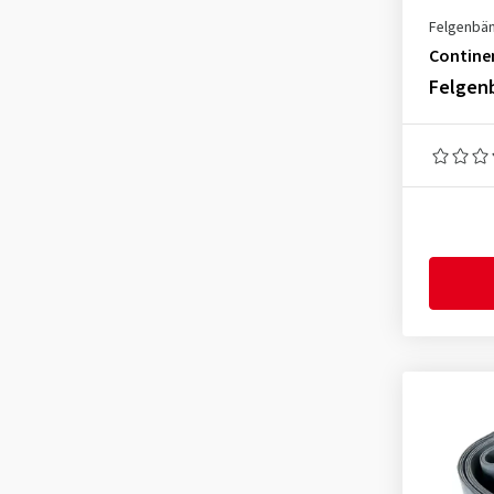
Felgenbä
Contine
Felgen