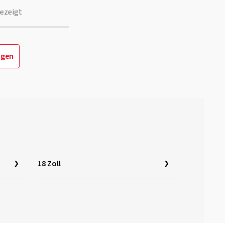
ezeigt
igen
18 Zoll