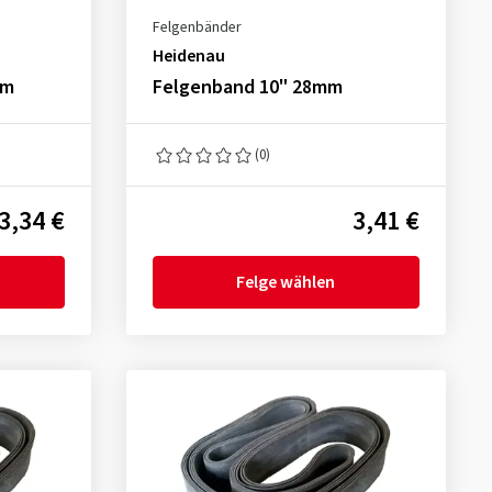
Felgenbänder
Heidenau
mm
Felgenband 10" 28mm
(0)
3,34 €
3,41 €
Felge wählen