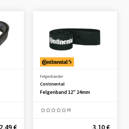
Felgenbänder
Continental
Felgenband 12" 24mm
(0)
2,49 €
3,10 €