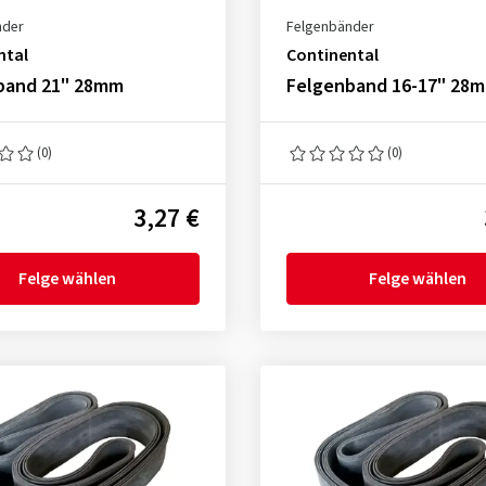
nder
Felgenbänder
ntal
Continental
band 21" 28mm
Felgenband 16-17" 28
(0)
(0)
3,27 €
Felge wählen
Felge wählen