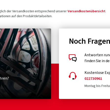
üglich der Versandkosten entsprechend unserer
Versandkostenübersicht
.
tionen auf den Produktdetailseiten.
Noch Frage
Antworten run
finden Sie in d
Kostenlose Exp
hren?
022730961
Montag bis Freita