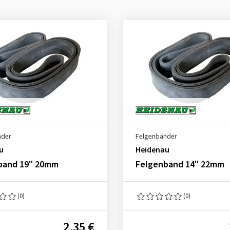
nder
Felgenbänder
u
Heidenau
band 19" 20mm
Felgenband 14" 22mm
(0)
(0)
2,35 €