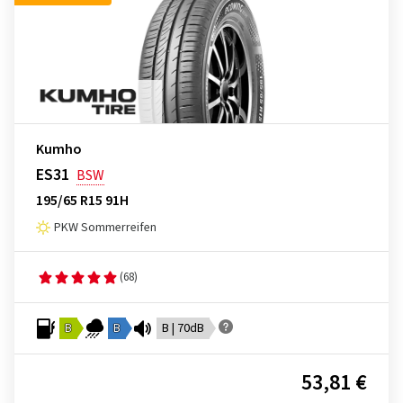
Kumho
ES31
BSW
195/65 R15 91H
PKW Sommerreifen
(68)
B
B
B | 70dB
53,81 €