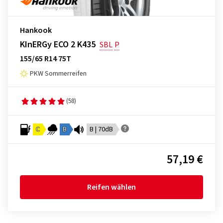
Hankook
KInERGy ECO 2 K435
SBL
P
155/65 R14 75T
PKW Sommerreifen
(58)
C
B
B | 70dB
57,19 €
Reifen wählen