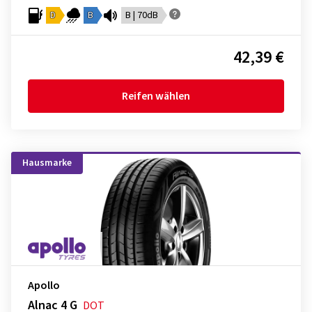
D
B
B | 70dB
42,39 €
Reifen wählen
Hausmarke
Apollo
Alnac 4 G
DOT