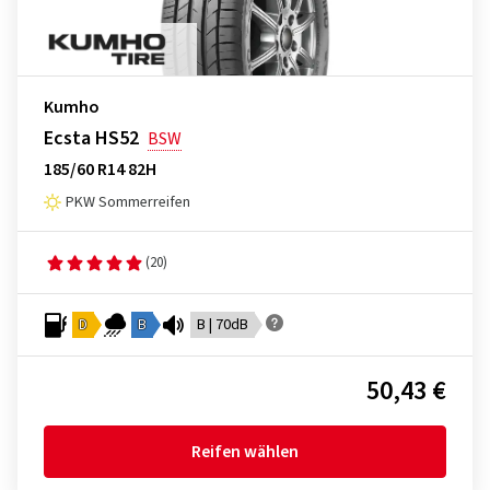
Kumho
Ecsta HS52
BSW
185/60 R14 82H
PKW Sommerreifen
(20)
D
B
B | 70dB
50,43 €
Reifen wählen