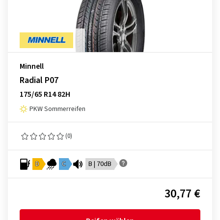
Minnell
Radial P07
175/65 R14 82H
PKW Sommerreifen
(0)
D
C
B | 70dB
30,77 €