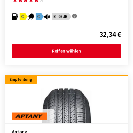
C
C
B | 68dB
32,34 €
Reifen wählen
Empfehlung
Aptany