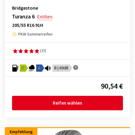
Bridgestone
Turanza 6
Enliten
205/55 R16 91H
PKW Sommerreifen
(37)
B
A
B | 69dB
90,54 €
Reifen wählen
Empfehlung