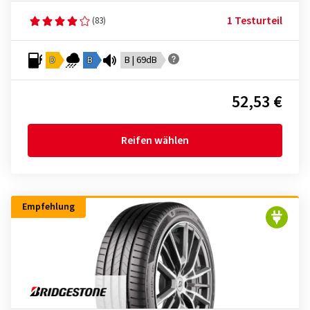
1 Testurteil
(83)
D
B
B | 69dB
52,53 €
Reifen wählen
Empfehlung