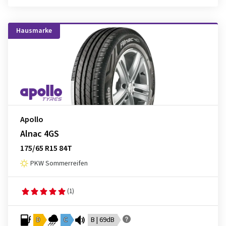
Hausmarke
Apollo
Alnac 4GS
175/65 R15 84T
PKW Sommerreifen
(1)
D
C
B | 69dB