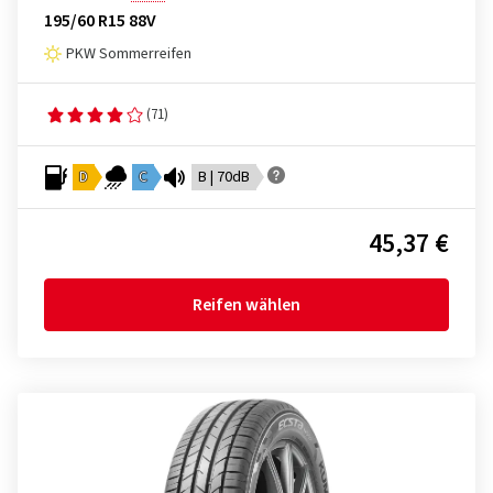
195/60 R15 88V
PKW Sommerreifen
(71)
D
C
B | 70dB
45,37 €
Reifen wählen