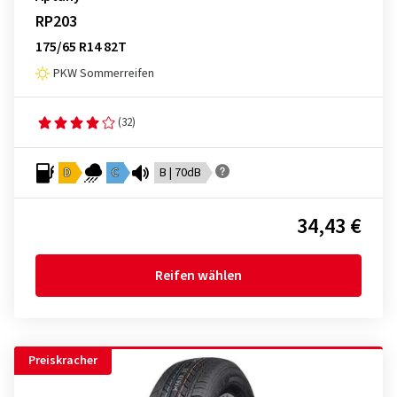
RP203
175/65 R14 82T
PKW Sommerreifen
(32)
D
C
B | 70dB
34,43 €
Reifen wählen
Preiskracher