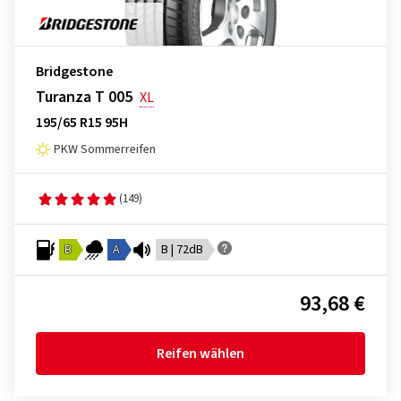
Bridgestone
Turanza T 005
XL
195/65 R15 95H
PKW Sommerreifen
(149)
B
A
B | 72dB
93,68 €
Reifen wählen