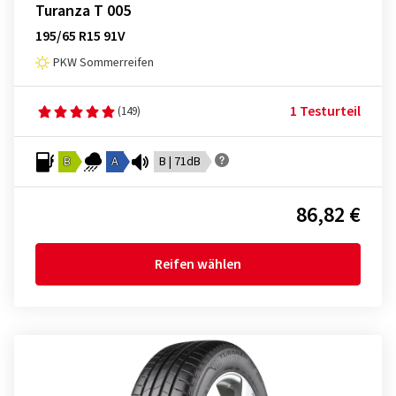
Turanza T 005
195/65 R15 91V
PKW Sommerreifen
1 Testurteil
(149)
B
A
B | 71dB
86,82 €
Reifen wählen