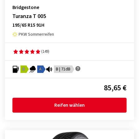
Bridgestone
Turanza T 005
195/65 R15 91H
PKW Sommerreifen
(149)
B
A
B | 71dB
85,65 €
Reifen wählen