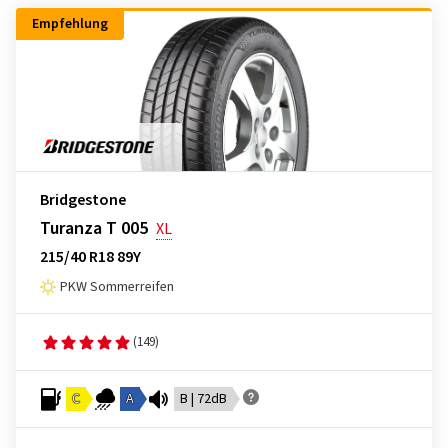
Empfehlung
Bridgestone
Turanza T 005
XL
215/40 R18 89Y
PKW Sommerreifen
(149)
C
A
B | 72dB