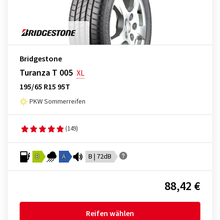
Bridgestone
Turanza T 005
XL
195/65 R15 95T
PKW Sommerreifen
(149)
B
A
B | 72dB
88,42 €
Reifen wählen