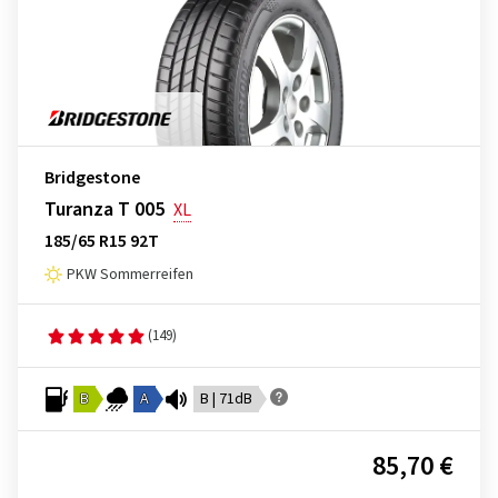
Bridgestone
Turanza T 005
XL
185/65 R15 92T
PKW Sommerreifen
(149)
B
A
B | 71dB
85,70 €