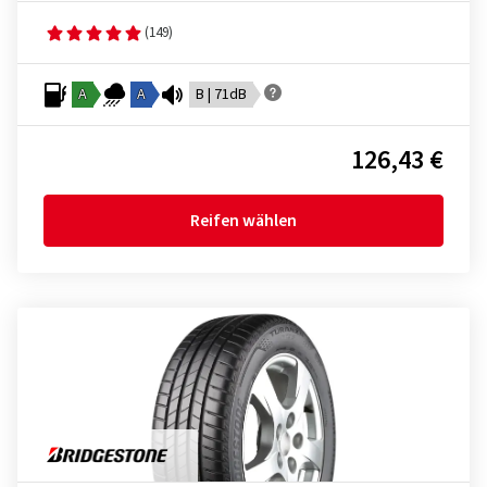
(149)
A
A
B | 71dB
126,43 €
Reifen wählen