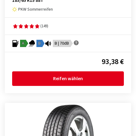
185/65 R15 88T
PKW Sommerreifen
(149)
A
B
B | 70dB
93,38 €
Reifen wählen