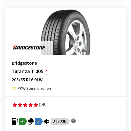
Bridgestone
Turanza T 005
*
205/55 R16 91W
PKW Sommerreifen
(149)
A
B
B | 70dB