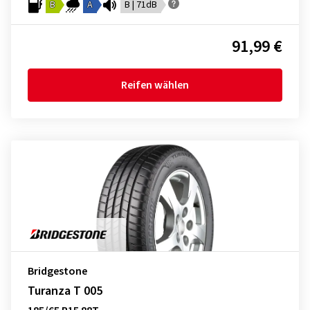
B
A
B | 71dB
91,99 €
Reifen wählen
Bridgestone
Turanza T 005