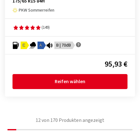
175/65 R15 84H
PKW Sommerreifen
(149)
C
A
B | 70dB
95,93 €
Reifen wählen
12
von
170
Produkten angezeigt