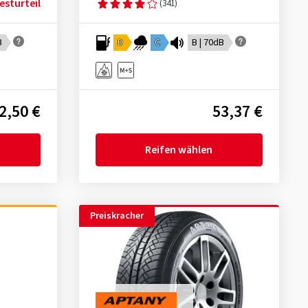
esturteil
(341)
B
D
C
B | 70dB
2,50 €
53,37 €
Reifen wählen
Preiskracher