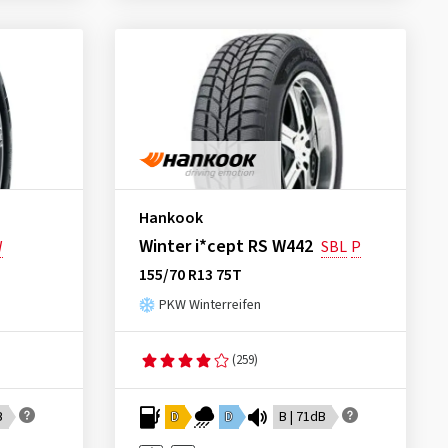
Hankook
Winter i*cept RS W442
W
SBL
P
155/70 R13 75T
PKW Winterreifen
(259)
B
D
D
B | 71dB