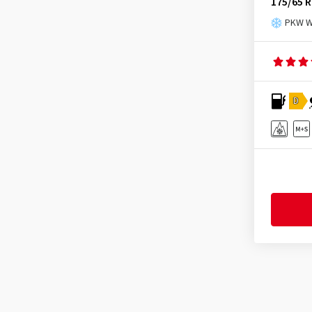
Leao
(33)
175/65 R
PKW Wi
Linglong
(51)
Marshal
(1)
Mastersteel
(2)
Matador
(110)
D
Maxtrek
(39)
Maxxis
(164)
Mazzini
(2)
MICHELIN
(447)
Minerva
(117)
Mirage
(24)
Momo
(1)
Nankang
(142)
Nexen
(390)