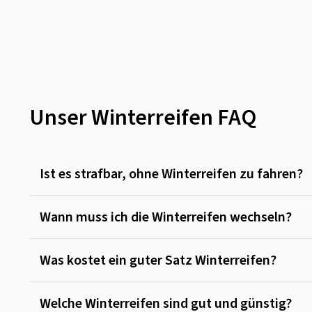
Nokian Tyres
(286)
Nordexx
(5)
Optimo
(45)
Ovation
(70)
Petlas
(60)
Unser Winterreifen FAQ
Pirelli
(710)
Radar
(18)
Riken
(50)
Ist es strafbar, ohne Winterreifen zu fahren?
Roadstone
(3)
RoadX
(14)
Wann muss ich die Winterreifen wechseln?
Rotalla
(45)
Royal Black
(2)
Was kostet ein guter Satz Winterreifen?
Sailun
(184)
Sava
(57)
Welche Winterreifen sind gut und günstig?