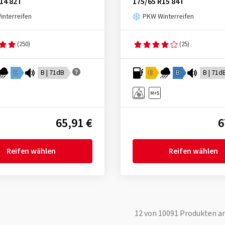
14 82T
175/65 R15 84T
nterreifen
PKW Winterreifen
(250)
(25)
C
B | 71dB
D
B
B | 71d
65,91 €
6
Reifen wählen
Reifen wählen
12
von
10091
Produkten a