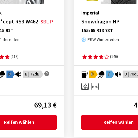
k
Imperial
i*cept RS3 W462
Snowdragon HP
SBL
P
15 91T
155/65 R13 73T
nterreifen
PKW Winterreifen
(118)
(146)
B
B | 72dB
D
C
B | 70d
69,13 €
4
Reifen wählen
Reifen wählen