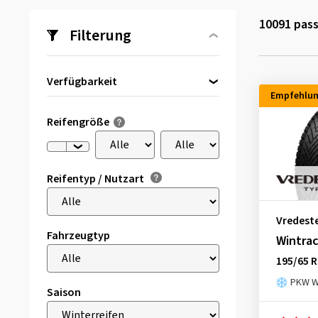
10091
pass
Filterung
Verfügbarkeit
Empfehlu
Direkt lieferbar
(495)
Reifengröße
Reifentyp / Nutzart
Vredest
Fahrzeugtyp
Wintra
195/65 R
PKW Wi
Saison