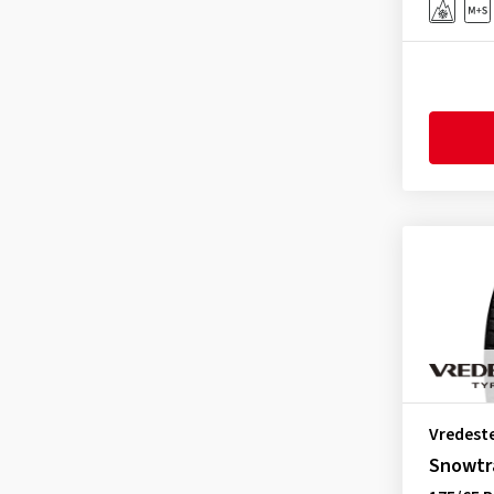
GT Radial
(9)
Hankook
(579)
Heidenau
(3)
Hifly
(27)
Imperial
(204)
Infinity
(4)
Kenda
(86)
Kingstar
(2)
KLEBER
(64)
Kormoran
(89)
Kumho
(412)
Landsail
(10)
Lassa
(20)
Vredest
Laufenn
(107)
Snowtr