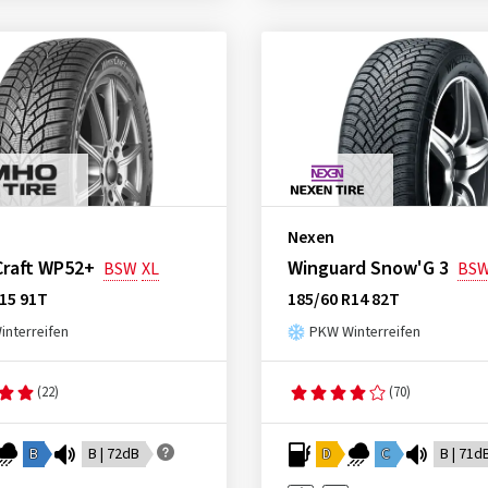
Nexen
Craft WP52+
Winguard Snow'G 3
BSW
XL
BS
15 91T
185/60 R14 82T
nterreifen
PKW Winterreifen
(22)
(70)
B
B | 72dB
D
C
B | 71d