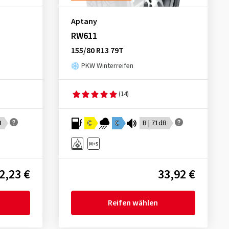
Aptany
RW611
155/80 R13 79T
PKW Winterreifen
(14)
B
C
C
B | 71dB
2,23 €
33,92 €
Reifen wählen