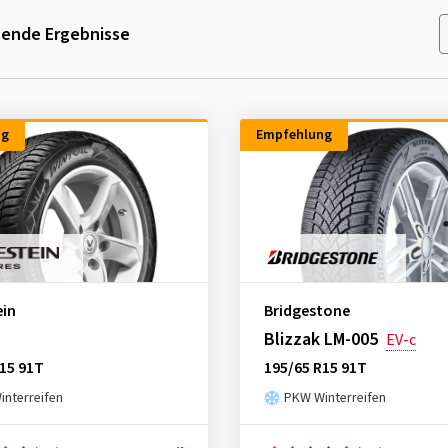
ende Ergebnisse
ng
Empfehlung
ein
Bridgestone
c
Blizzak LM-005
EV-c
15 91T
195/65 R15 91T
nterreifen
PKW Winterreifen