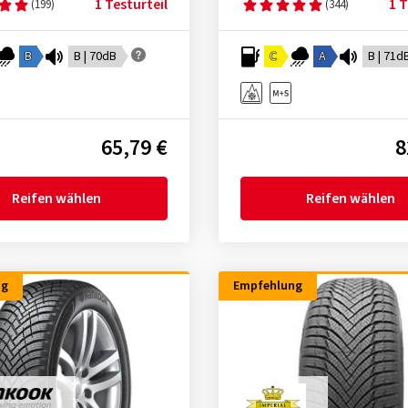
1 Testurteil
1 T
(199)
(344)
B
B | 70dB
C
A
B | 71d
65,79 €
8
Reifen wählen
Reifen wählen
ng
Empfehlung