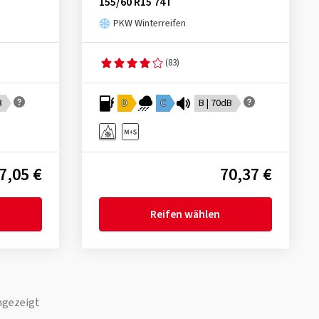
155/60 R15 74T
PKW Winterreifen
(83)
B
D
C
B | 70dB
7,05 €
70,37 €
Reifen wählen
ngezeigt