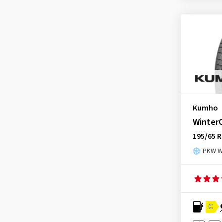
Diplomat
(1)
Dunlop
(259)
Duraturn
(3)
Evergreen
(9)
Falken
(242)
Firestone
(120)
Fortuna
(49)
Kumho
Fortune
(8)
Winter
Fulda
(86)
195/65 R
General
(24)
PKW Wi
Gislaved
(1)
Goodride
(110)
Goodyear
(499)
C
Gripmax
(33)