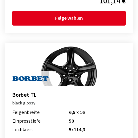
101,14 €
Felge wählen
Borbet TL
black glossy
Felgenbreite
6,5 x 16
Einpresstiefe
50
Lochkreis
5x114,3