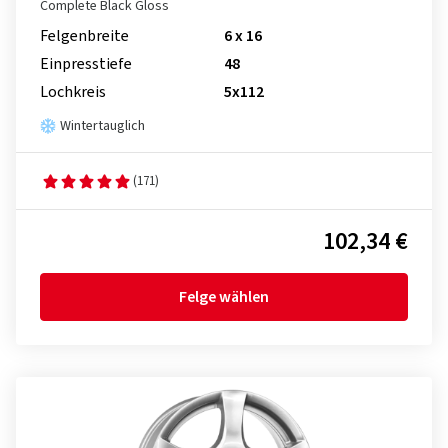
Complete Black Gloss
Felgenbreite
6 x 16
Einpresstiefe
48
Lochkreis
5x112
Wintertauglich
(171)
102,34 €
Felge wählen