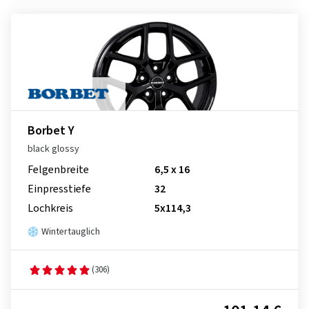
Borbet Y
black glossy
Felgenbreite
6,5 x 16
Einpresstiefe
32
Lochkreis
5x114,3
Wintertauglich
(306)