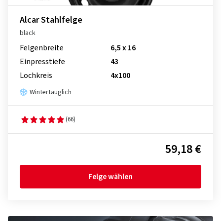
Alcar Stahlfelge
black
Felgenbreite
6,5 x 16
Einpresstiefe
43
Lochkreis
4x100
Wintertauglich
(66)
59,18 €
Felge wählen