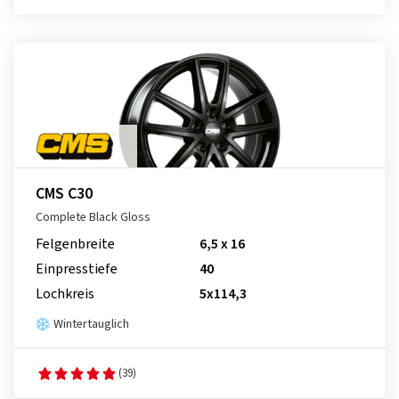
CMS C30
Complete Black Gloss
Felgenbreite
6,5 x 16
Einpresstiefe
40
Lochkreis
5x114,3
Wintertauglich
(39)