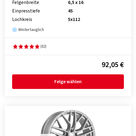
Felgenbreite
6,5 x 16
Einpresstiefe
45
Lochkreis
5x112
Wintertauglich
(82)
92,05 €
Felge wählen