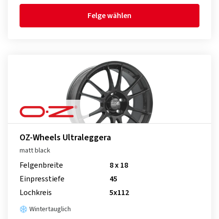
Felge wählen
OZ-Wheels Ultraleggera
matt black
Felgenbreite
8 x 18
Einpresstiefe
45
Lochkreis
5x112
Wintertauglich