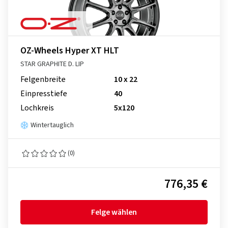
OZ-Wheels Hyper XT HLT
STAR GRAPHITE D. LIP
Felgenbreite
10 x 22
Einpresstiefe
40
Lochkreis
5x120
Wintertauglich
(0)
776,35 €
Felge wählen