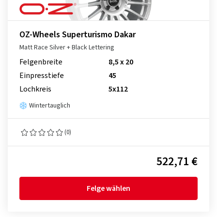
OZ-Wheels Superturismo Dakar
Matt Race Silver + Black Lettering
Felgenbreite
8,5 x 20
Einpresstiefe
45
Lochkreis
5x112
Wintertauglich
(0)
522,71 €
Felge wählen