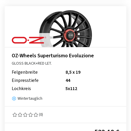
OZ-Wheels Superturismo Evoluzione
GLOSS BLACK+RED LET.
Felgenbreite
8,5 x 19
Einpresstiefe
44
Lochkreis
5x112
Wintertauglich
(0)