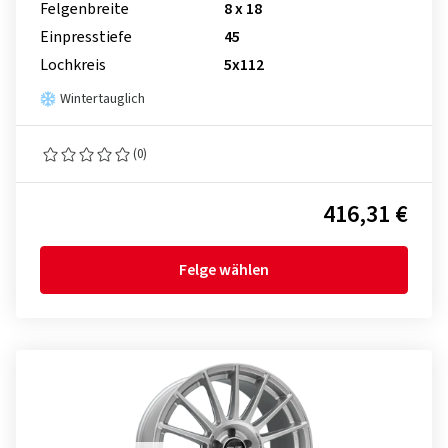
Felgenbreite
8 x 18
Einpresstiefe
45
Lochkreis
5x112
Wintertauglich
(0)
416,31 €
Felge wählen