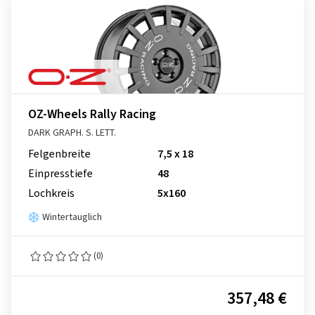
OZ-Wheels Rally Racing
DARK GRAPH. S. LETT.
Felgenbreite
7,5 x 18
Einpresstiefe
48
Lochkreis
5x160
Wintertauglich
(0)
357,48 €