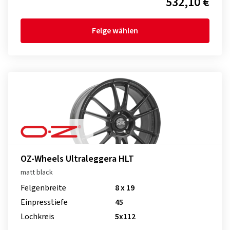
532,10 €
Felge wählen
OZ-Wheels Ultraleggera HLT
matt black
Felgenbreite
8 x 19
Einpresstiefe
45
Lochkreis
5x112