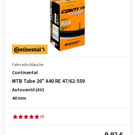
Fahrradschläuche
Continental
MTB Tube 26" A40 RE 47/62-559
Autoventil (AV)
40 mm
(6)
9,92 €