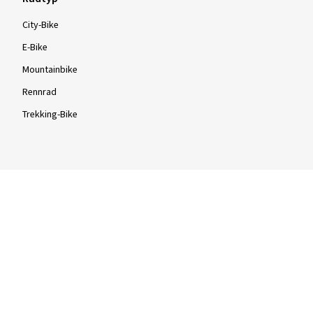
City-Bike
E-Bike
Mountainbike
Rennrad
Trekking-Bike
Bauart & Produkte
Drahtreifen
Faltreifen
Schlauchreifen
Schwalbe Marathon Plus