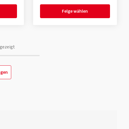
Felge wählen
gezeigt
igen