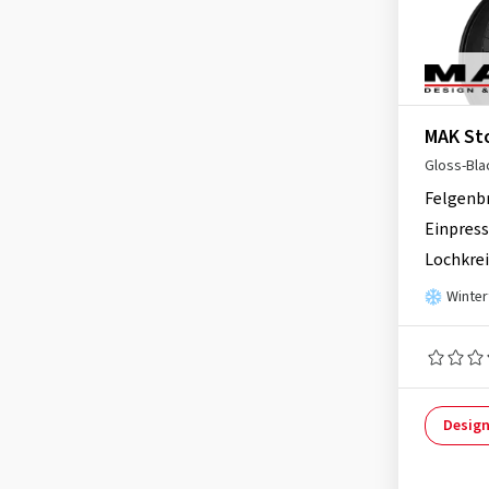
MAK Legend-2
(7)
MAK Leipzig
(48)
MAK Leipzig-D
(34)
MAK Lewis
(33)
MAK St
MAK Lewis-D
(8)
Gloss-Bla
MAK Load 5
(25)
Felgenb
MAK Load 5 3
(8)
Einpress
MAK Magma
(62)
Lochkrei
MAK Malmoe
(11)
Winter
MAK Mark
(70)
MAK Mark-D
(14)
MAK Monaco
(16)
Design
MAK Monaco-D
(10)
MAK Monza
(13)