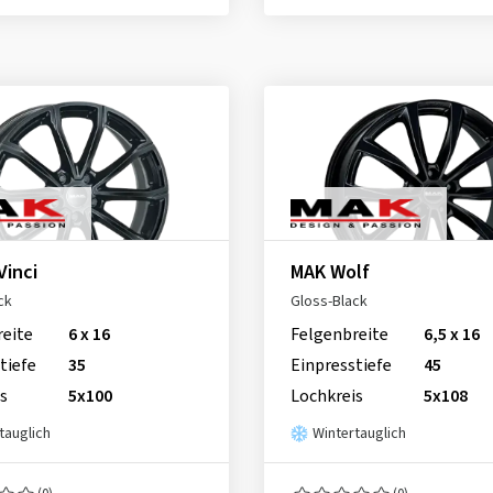
Vinci
MAK Wolf
ck
Gloss-Black
reite
6 x 16
Felgenbreite
6,5 x 16
tiefe
35
Einpresstiefe
45
s
5x100
Lochkreis
5x108
tauglich
Wintertauglich