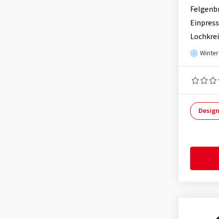
MAK Express 3
(3)
Felgenb
Proline
(149)
MAK Gravel
(45)
Einpress
RC Design
(3654)
MAK Highlands
(36)
Lochkrei
Rial
(902)
MAK Kassel
(159)
Winter
Ronal
(1082)
MAK Kent
(12)
Schmidt
(2208)
MAK King 6
(2)
Speedline
(2)
MAK Koenig
(42)
SX-Wheels
(33)
Design
MAK Koenig-D
(12)
TEC
(639)
MAK Koln
(43)
Tomason
(269)
MAK Komet
(66)
Ultra Wheels
(95)
MAK Kult
(5)
V1 Wheels
(95)
MAK Kult-D
(7)
MAK Lario
(15)
MAK Legend
(20)