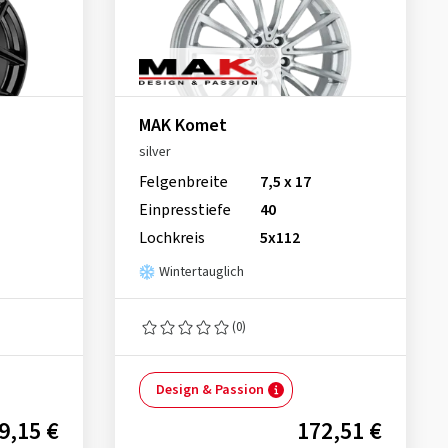
MAK Komet
silver
Felgenbreite
7,5 x 17
Einpresstiefe
40
Lochkreis
5x112
Wintertauglich
(0)
Design & Passion
9,15 €
172,51 €