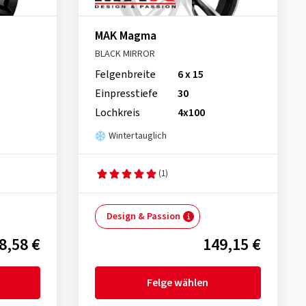
MAK Magma
BLACK MIRROR
Felgenbreite
6 x 15
Einpresstiefe
30
Lochkreis
4x100
Wintertauglich
(1)
Design & Passion
8,58 €
149,15 €
Felge wählen