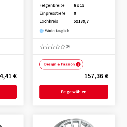
Felgenbreite
6 x 15
Einpresstiefe
0
Lochkreis
5x139,7
Wintertauglich
(0)
Design & Passion
4,41 €
157,36 €
Felge wählen