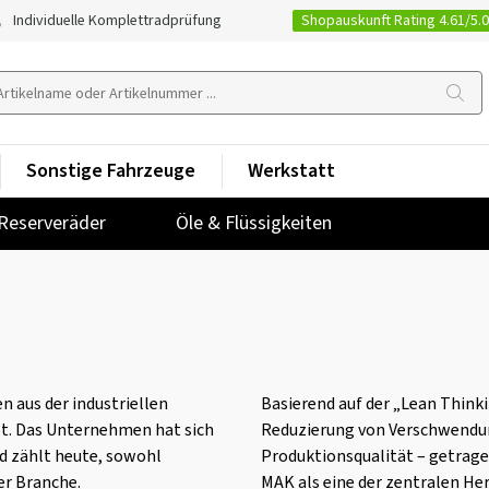
Shopauskunft Rating 4.61/5.
Individuelle Komplettradprüfung
Sonstige Fahrzeuge
Werkstatt
Reserveräder
Öle & Flüssigkeiten
 aus der industriellen
Basierend auf der „Lean Think
t. Das Unternehmen hat sich
Reduzierung von Verschwendung
nd zählt heute, sowohl
Produktionsqualität – getrage
er Branche.
MAK als eine der zentralen He