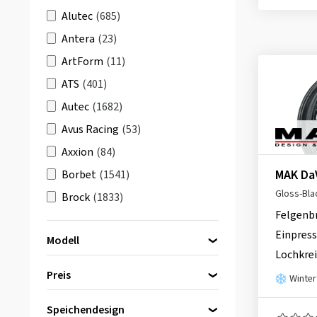
gold
(10)
Alutec
(685)
weiß
(30)
Antera
(23)
mehrfarbig
(21)
ArtForm
(11)
aluminium
(7)
ATS
(401)
Autec
(1682)
Avus Racing
(53)
Axxion
(84)
MAK Da
Borbet
(1541)
Gloss-Bla
Brock
(1833)
Felgenb
Carmani
(632)
Einpress
Modell
CMS
(1136)
Lochkrei
Damina Performance
(107)
Preis
Winter
DBV
(630)
MAK Apollo
(48)
Speichendesign
Dezent
(2488)
bis