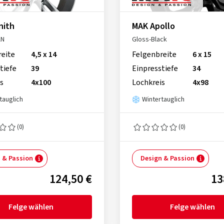
nith
MAK Apollo
AN
Gloss-Black
reite
4,5 x 14
Felgenbreite
6 x 15
tiefe
39
Einpresstiefe
34
s
4x100
Lochkreis
4x98
tauglich
Wintertauglich
(0)
(0)
 & Passion
Design & Passion
124,50 €
13
Felge wählen
Felge wählen