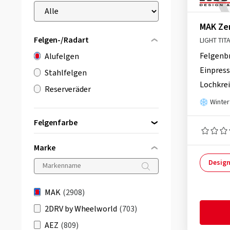
MAK Ze
Felgen-/Radart
LIGHT TIT
Felgenb
Alufelgen
Einpress
Stahlfelgen
Lochkrei
Reserveräder
Winter
Felgenfarbe
Marke
Design
schwarz
(2288)
silber
(338)
MAK
(2908)
grau / anthrazit
(192)
2DRV by Wheelworld
(703)
bronze
(22)
AEZ
(809)