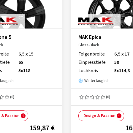
one 5
MAK Epica
ck
Gloss-Black
reite
6,5 x 15
Felgenbreite
6,5 x 17
tiefe
65
Einpresstiefe
50
s
5x118
Lochkreis
5x114,3
tauglich
Wintertauglich
(0)
(0)
 & Passion
Design & Passion
159,87 €
16