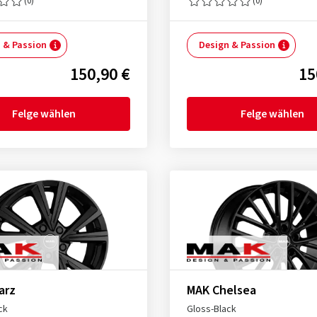
(0)
(0)
 & Passion
Design & Passion
150,90 €
15
Felge wählen
Felge wählen
arz
MAK Chelsea
ck
Gloss-Black