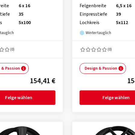
reite
6 x 16
Felgenbreite
6,5 x 16
tiefe
35
Einpresstiefe
39
s
5x100
Lochkreis
5x112
tauglich
Wintertauglich
(0)
(0)
 & Passion
Design & Passion
154,41 €
15
Felge wählen
Felge wählen