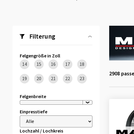
Filterung
Felgengröße in Zoll
14
15
16
17
18
2908
passe
19
20
21
22
23
Felgenbreite
Einpresstiefe
Lochzahl / Lochkreis