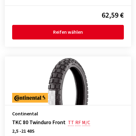
62,59 €
Reifen wählen
Continental
TKC 80 Twinduro Front
TT
RF
M/C
2,5 -21 48S