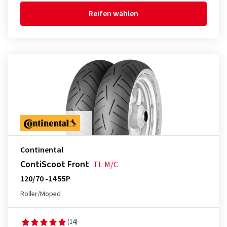
Reifen wählen
Continental
ContiScoot Front
TL
M/C
120/70 -14 55P
Roller/Moped
(14)