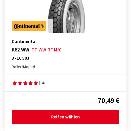
Continental
K62 WW
TT
WW
RF
M/C
3 -10 50J
Roller/Moped
(14)
70,49 €
Reifen wählen