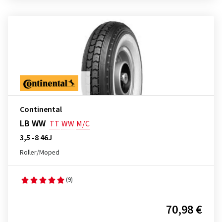
Continental
LB WW
TT
WW
M/C
3,5 -8 46J
Roller/Moped
(9)
70,98 €