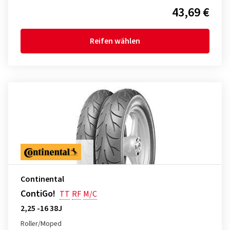
43,69 €
Reifen wählen
Continental
ContiGo!
TT
RF
M/C
2,25 -16 38J
Roller/Moped