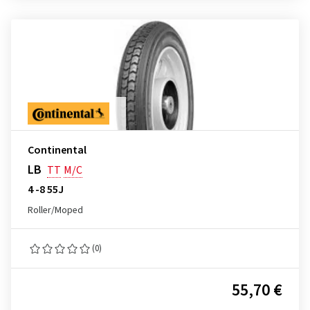
Continental
LB
TT
M/C
4 -8 55J
Roller/Moped
(0)
55,70 €