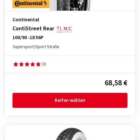
Continental
ContiStreet Rear
TL
M/C
100/90 -18 56P
Supersport/Sport Straße
(3)
68,58 €
Reifen wählen