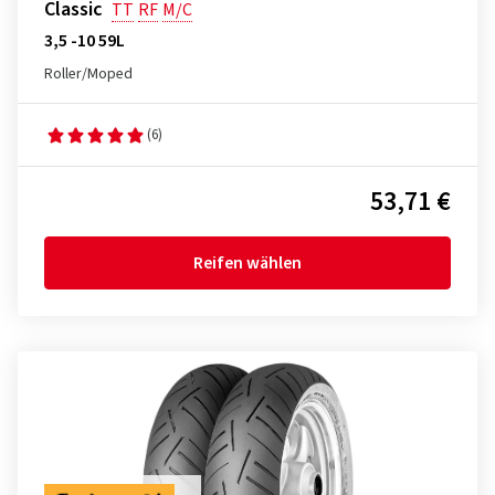
Classic
TT
RF
M/C
3,5 -10 59L
Roller/Moped
(6)
53,71 €
Reifen wählen