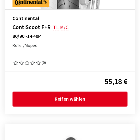
Continental
ContiScoot F+R
TL
M/C
80/90 -14 40P
Roller/Moped
(0)
55,18 €
Reifen wählen