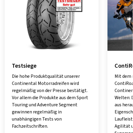
Testsiege
ContiR
Die hohe Produktqualität unserer
Mit dem 
Continental Motorradreifen wird
ContiRoa
regelmäßig von der Presse bestätigt.
Continen
Vor allem die Produkte aus dem Sport
Welten: 
Touring und Adventure Segment
aus hera
gewinnen regelmäßig in
Eigensch
unabhängigen Tests von
Laufleist
Fachzeitschriften.
Agilität 