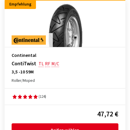
Empfehlung
Continental
ContiTwist
TL
RF
M/C
3,5 -10 59M
Roller/Moped
(124)
47,72 €