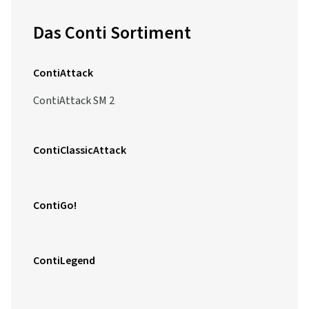
Das Conti Sortiment
ContiAttack
ContiAttack SM 2
ContiClassicAttack
ContiGo!
ContiLegend