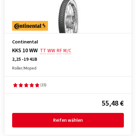
Continental
KKS 10 WW
TT
WW
RF
M/C
2,25 -19 41B
Roller/Moped
(15)
55,48 €
Reifen wählen