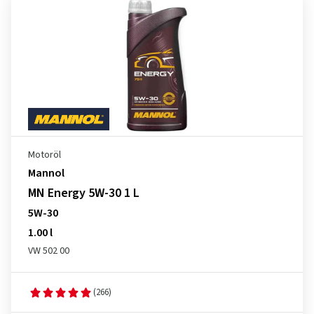
Motoröl
Mannol
MN Energy 5W-30 1 L
5W-30
1.00 l
VW 502 00
(266)