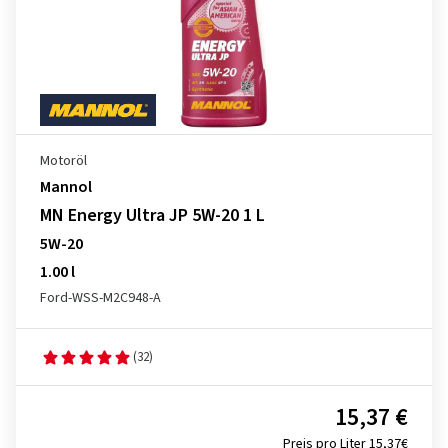
Motoröl
Mannol
MN Energy Ultra JP 5W-20 1 L
5W-20
1.00 l
Ford-WSS-M2C948-A
(32)
15,37 €
Preis pro Liter 15,37€