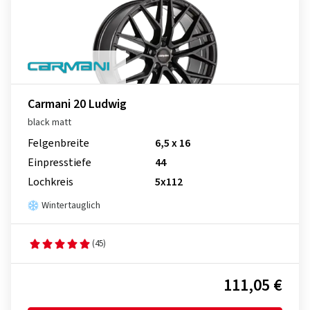
Carmani 20 Ludwig
black matt
Felgenbreite
6,5 x 16
Einpresstiefe
44
Lochkreis
5x112
Wintertauglich
(45)
111,05 €