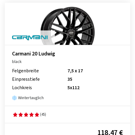
Carmani 20 Ludwig
black
Felgenbreite
7,5 x 17
Einpresstiefe
35
Lochkreis
5x112
Wintertauglich
(45)
118,47 €