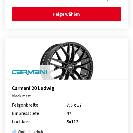
Felge wählen
Carmani 20 Ludwig
black matt
Felgenbreite
7,5 x 17
Einpresstiefe
47
Lochkreis
5x112
Wintertauglich