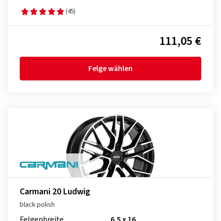
(45)
111,05 €
Felge wählen
Carmani 20 Ludwig
black polish
Felgenbreite
6,5 x 16