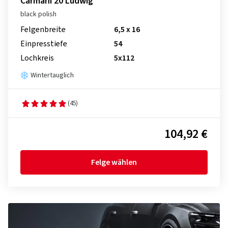
Carmani 20 Ludwig
black polish
Felgenbreite
6,5 x 16
Einpresstiefe
54
Lochkreis
5x112
Wintertauglich
(45)
104,92 €
Felge wählen