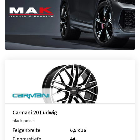
Carmani 20 Ludwig
black polish
Felgenbreite
6,5 x 16
Einpresstiefe
44