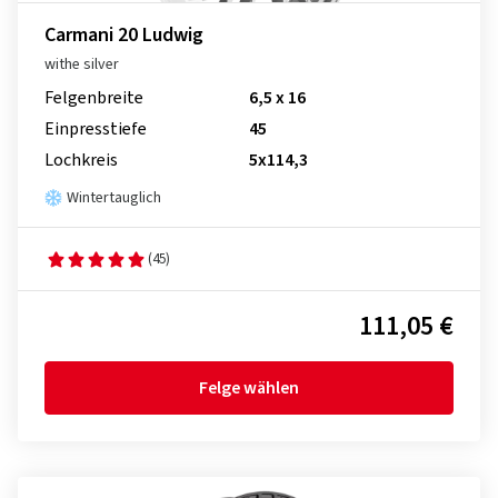
Carmani 20 Ludwig
withe silver
Felgenbreite
6,5 x 16
Einpresstiefe
45
Lochkreis
5x114,3
Wintertauglich
(45)
111,05 €
Felge wählen