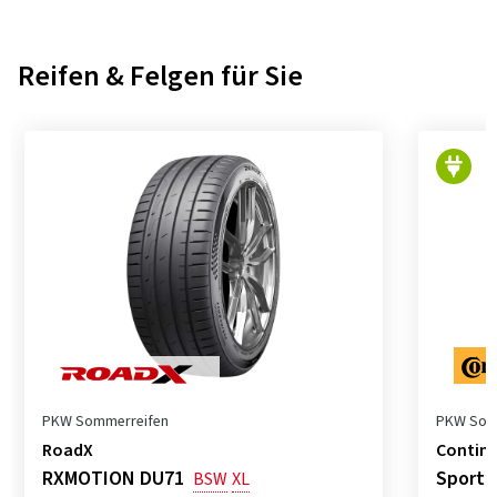
Reifen & Felgen für Sie
PKW Sommerreifen
PKW Som
RoadX
Contine
RXMOTION DU71
SportC
BSW
XL