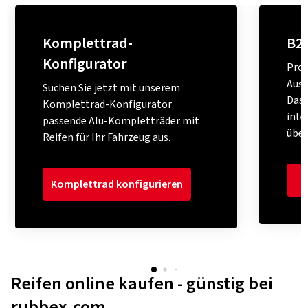
Komplettrad-
B2
Konfigurator
Prof
Ausw
Suchen Sie jetzt mit unserem
Das
Komplettrad-Konfigurator
inte
passende Alu-Kompletträder mit
über
Reifen für Ihr Fahrzeug aus.
Komplettrad konfigurieren
Reifen online kaufen - günstig bei
rubbex.com