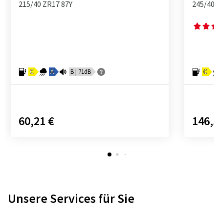
215/40 ZR17 87Y
245/40 
C
A
B | 71dB
C
60,21 €
146,5
Unsere Services für Sie