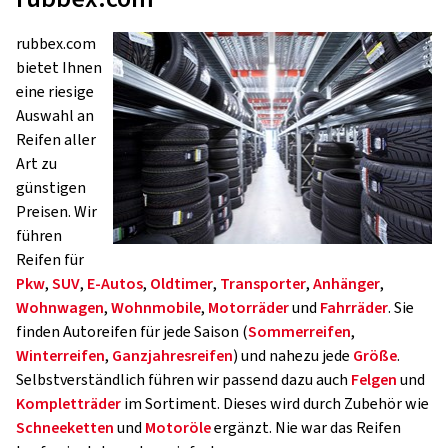
rubbex.com
bietet Ihnen
eine riesige
Auswahl an
Reifen aller
Art zu
günstigen
Preisen. Wir
führen
Reifen für
Pkw
,
SUV
,
E-Autos
,
Oldtimer
,
Transporter
,
Anhänger
,
Wohnwagen
,
Wohnmobile
,
Motorräder
und
Fahrräder
. Sie
finden Autoreifen für jede Saison (
Sommerreifen
,
Winterreifen
,
Ganzjahresreifen
) und nahezu jede
Größe
.
Selbstverständlich führen wir passend dazu auch
Felgen
und
Kompletträder
im Sortiment. Dieses wird durch Zubehör wie
Schneeketten
und
Motoröle
ergänzt. Nie war das Reifen