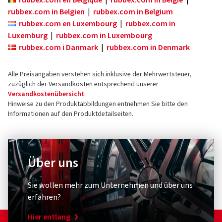
rubbex.com en Belgique
|
rubbex.com in België
|
rubbex.com in Belgien
|
rubbex.com in Belgium
rubbex.com en Luxembourg
|
rubbex.com in
Luxemburg
|
rubbex.com in Luxembourg
rubbex.com i Danmark
|
rubbex.com in Denmark
Alle Preisangaben verstehen sich inklusive der Mehrwertsteuer,
zuzüglich der Versandkosten entsprechend unserer
Versandkostenübersicht
.
Hinweise zu den Produktabbildungen entnehmen Sie bitte den
Informationen auf den Produktdetailseiten.
Über uns
Sie wollen mehr zum Unternehmen und über uns
erfahren?
Hier entlang