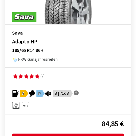
Sava
Adapto HP
185/65 R14 86H
PKW Ganzjahresreifen
(7)
D
D
B | 71dB
84,85 €