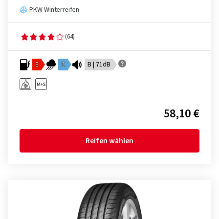
PKW Winterreifen
(64)
E
C
B | 71dB
58,10 €
Reifen wählen