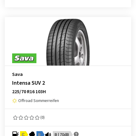
Sava
Intensa SUV 2
225/70 R16 103H
Offroad Sommerreifen
(0)
C
B
B | 70dB