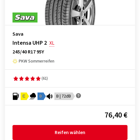
Sava
Intensa UHP 2
XL
245/40 R17 95Y
PKW Sommerreifen
(61)
C
B
B | 72dB
76,40 €
Reifen wählen