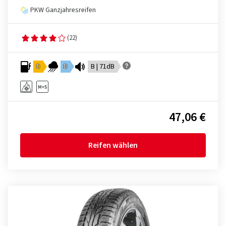
PKW Ganzjahresreifen
(22)
D
D
B | 71dB
47,06 €
Reifen wählen