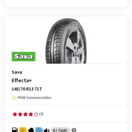
Sava
Effecta+
145/70 R13 71T
PKW Sommerreifen
(3)
D
C
B | 70dB