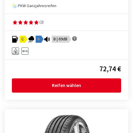
PKW Ganzjahresreifen
(2)
C
B
B | 69dB
72,74 €
Reifen wählen