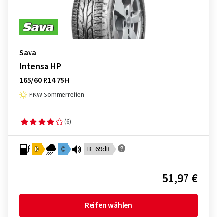
Sava
Intensa HP
165/60 R14 75H
PKW Sommerreifen
(6)
D
C
B | 69dB
51,97 €
Reifen wählen