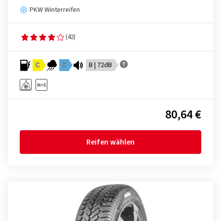
PKW Winterreifen
(42)
C
C
B | 72dB
80,64 €
Reifen wählen