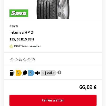
Sava
Intensa HP 2
185/65 R15 88H
PKW Sommerreifen
(0)
D
C
B | 70dB
66,09 €
Reifen wählen