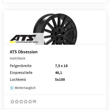
ATS Obsession
matt black
Felgenbreite
7,5 x 18
Einpresstiefe
46,1
Lochkreis
5x100
Wintertauglich
(0)