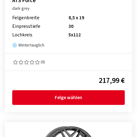
ATS Force
dark grey
Felgenbreite
8,5 x 19
Einpresstiefe
30
Lochkreis
5x112
Wintertauglich
(0)
217,99 €
Felge wählen