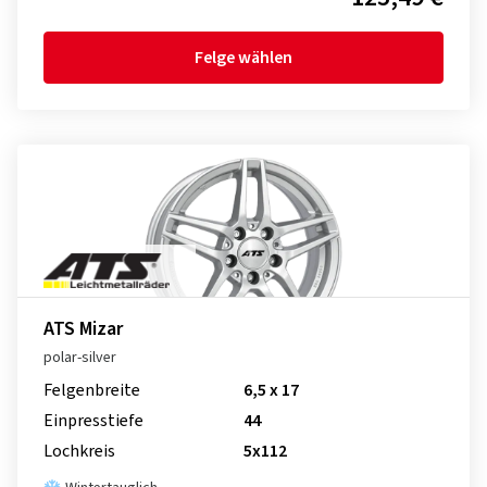
Felge wählen
ATS Mizar
polar-silver
Felgenbreite
6,5 x 17
Einpresstiefe
44
Lochkreis
5x112