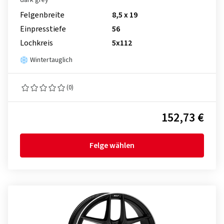
dark grey
Felgenbreite
8,5 x 19
Einpresstiefe
56
Lochkreis
5x112
Wintertauglich
(0)
152,73 €
Felge wählen