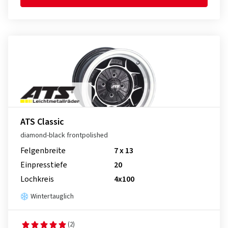
ATS Classic
diamond-black frontpolished
Felgenbreite
7 x 13
Einpresstiefe
20
Lochkreis
4x100
Wintertauglich
(2)