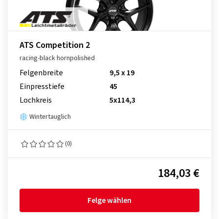
ATS Competition 2
racing-black hornpolished
Felgenbreite
9,5 x 19
Einpresstiefe
45
Lochkreis
5x114,3
Wintertauglich
(0)
184,03 €
Felge wählen