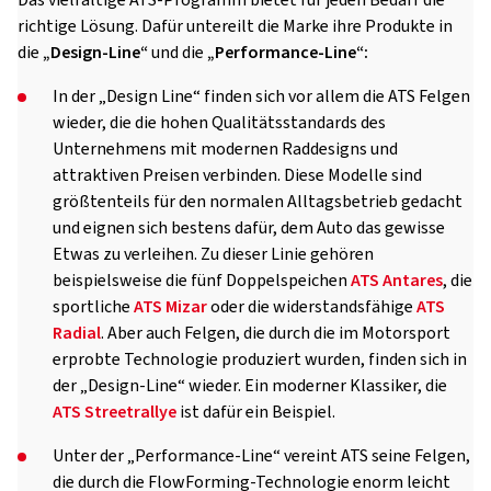
Das vielfältige ATS-Programm bietet für jeden Bedarf die
richtige Lösung. Dafür untereilt die Marke ihre Produkte in
die
„Design-Line“
und die
„Performance-Line“:
In der „Design Line“ finden sich vor allem die ATS Felgen
wieder, die die hohen Qualitätsstandards des
Unternehmens mit modernen Raddesigns und
attraktiven Preisen verbinden. Diese Modelle sind
größtenteils für den normalen Alltagsbetrieb gedacht
und eignen sich bestens dafür, dem Auto das gewisse
Etwas zu verleihen. Zu dieser Linie gehören
beispielsweise die fünf Doppelspeichen
ATS Antares
, die
sportliche
ATS Mizar
oder die widerstandsfähige
ATS
Radial
. Aber auch Felgen, die durch die im Motorsport
erprobte Technologie produziert wurden, finden sich in
der „Design-Line“ wieder. Ein moderner Klassiker, die
ATS Streetrallye
ist dafür ein Beispiel.
Unter der „Performance-Line“ vereint ATS seine Felgen,
die durch die FlowForming-Technologie enorm leicht