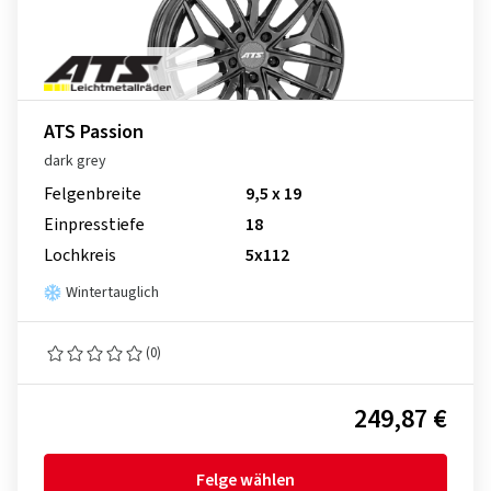
ATS Passion
dark grey
Felgenbreite
9,5 x 19
Einpresstiefe
18
Lochkreis
5x112
Wintertauglich
(0)
249,87 €
Felge wählen