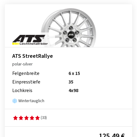
ATS StreetRallye
polar-silver
Felgenbreite
6 x 15
Einpresstiefe
35
Lochkreis
4x98
Wintertauglich
(33)
125,49 €