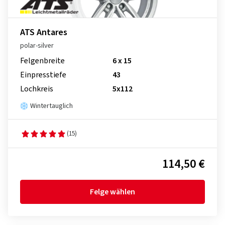
ATS Antares
polar-silver
Felgenbreite
6 x 15
Einpresstiefe
43
Lochkreis
5x112
Wintertauglich
(15)
114,50 €
Felge wählen