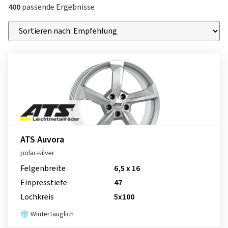
400
passende Ergebnisse
ATS Auvora
polar-silver
Felgenbreite
6,5 x 16
Einpresstiefe
47
Lochkreis
5x100
Wintertauglich