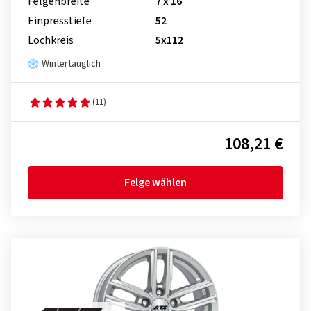
Felgenbreite
7 x 16
Einpresstiefe
52
Lochkreis
5x112
Wintertauglich
(11)
108,21 €
Felge wählen