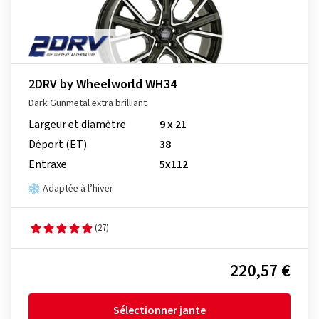
2DRV by Wheelworld WH34
Dark Gunmetal extra brilliant
Largeur et diamètre
9 x 21
Déport (ET)
38
Entraxe
5x112
Adaptée à l’hiver
(27)
220,57 €
Sélectionner jante