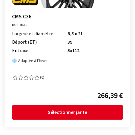
CMS C36
noir mat
Largeur et diamètre
8,5 x 21
Déport (ET)
39
Entraxe
5x112
Adaptée à l’hiver
(0)
266,39 €
Sélectionner jante