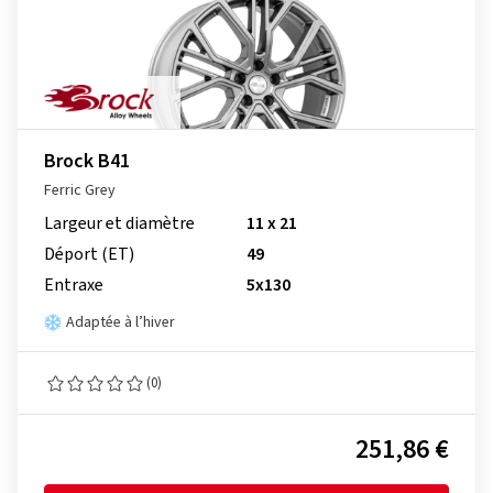
Brock B41
Ferric Grey
Largeur et diamètre
11 x 21
Déport (ET)
49
Entraxe
5x130
Adaptée à l’hiver
(0)
251,86 €