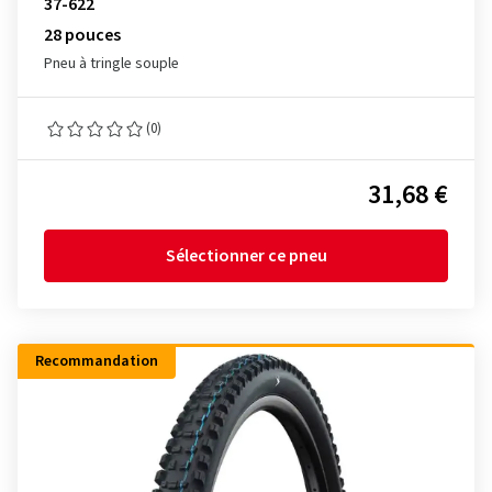
37-622
28 pouces
Pneu à tringle souple
(0)
31,68 €
Sélectionner ce pneu
Recommandation