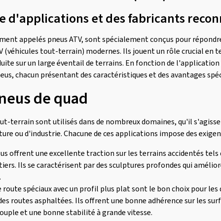
d'applications et des fabricants reco
ement appelés pneus ATV, sont spécialement conçus pour répondre
V (véhicules tout-terrain) modernes. Ils jouent un rôle crucial en
duite sur un large éventail de terrains. En fonction de l'application
us, chacun présentant des caractéristiques et des avantages spéc
pneus de quad
ut-terrain sont utilisés dans de nombreux domaines, qu'il s'agisse d
lture ou d'industrie. Chacune de ces applications impose des exigen
eus offrent une excellente traction sur les terrains accidentés tels q
stiers. Ils se caractérisent par des sculptures profondes qui amélio
.
e route spéciaux avec un profil plus plat sont le bon choix pour les
des routes asphaltées. Ils offrent une bonne adhérence sur les sur
ouple et une bonne stabilité à grande vitesse.