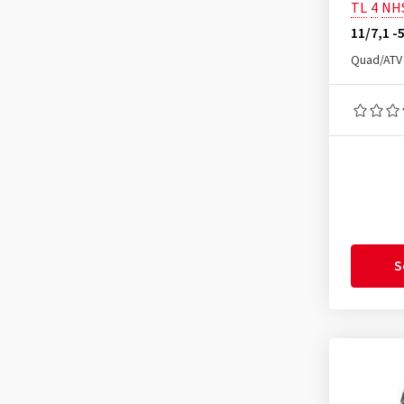
TL
4
NH
11/7,1 -
Quad/ATV
S