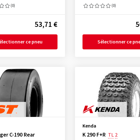
(0)
(0)
53,71 €
5
électionner ce pneu
Sélectionner ce pn
Kenda
ger C-190 Rear
K 290 F+R
TL
2