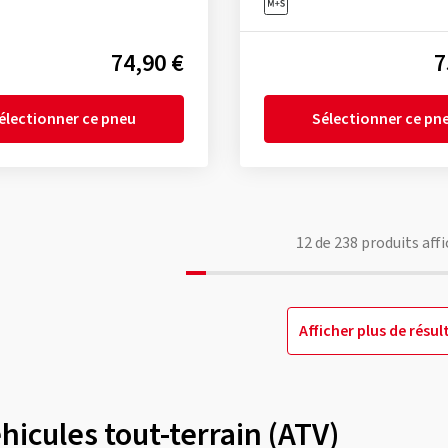
74,90 €
7
électionner ce pneu
Sélectionner ce pn
12
de
238
produits affi
Afficher plus de résul
icules tout-terrain (ATV)