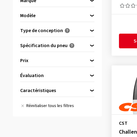
Marque
CST
(81)
Modèle
Duro
(8)
Veuillez d’abord choisir une marque
Kenda
(28)
Type de conception
Maxxis
(121)
S
Spécification du pneu
Tous
(238)
Prix
TL - Tubeless
(238)
Évaluation
bis
von
(29)
Caractéristiques
& plus
(33)
Renforcé
(4)
Tous les avis
(238)
Réinitialiser tous les filtres
Marquage M + S
(63)
CST
Challen