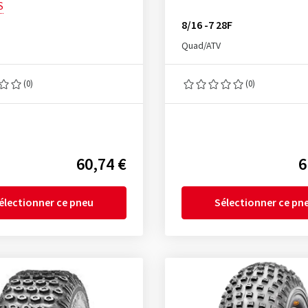
S
5
8/16 -7 28F
Quad/ATV
(0)
(0)
60,74 €
6
électionner ce pneu
Sélectionner ce pn