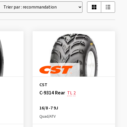
CST
C-9314 Rear
TL
2
16/8 -7 9J
Quad/ATV