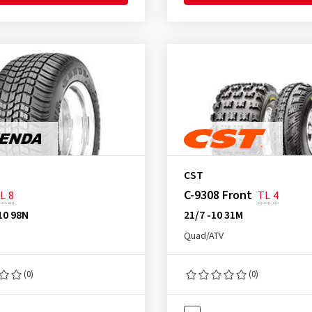
CST
C-9308 Front
L
8
TL
4
10 98N
21/7 -10 31M
Quad/ATV
(0)
(0)