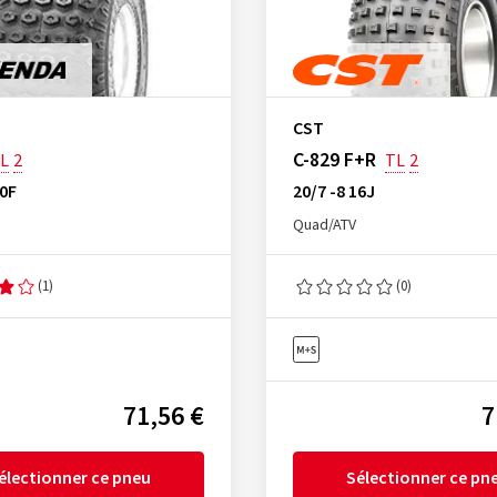
CST
C-829 F+R
L
2
TL
2
30F
20/7 -8 16J
Quad/ATV
(1)
(0)
71,56 €
7
électionner ce pneu
Sélectionner ce pn