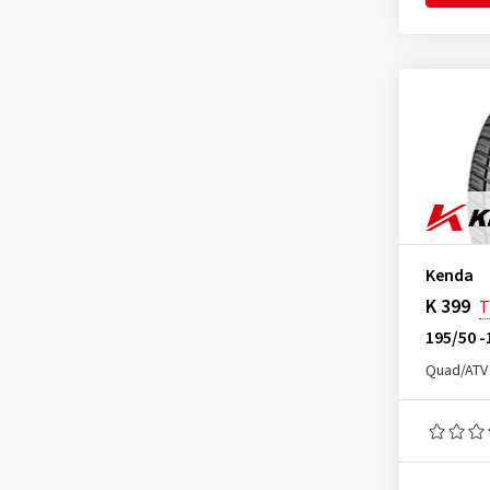
Kenda
K 399
T
195/50 -
Quad/ATV