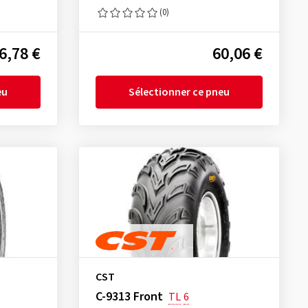
(0)
6,78 €
60,06 €
eu
Sélectionner ce pneu
CST
C-9313 Front
TL
6