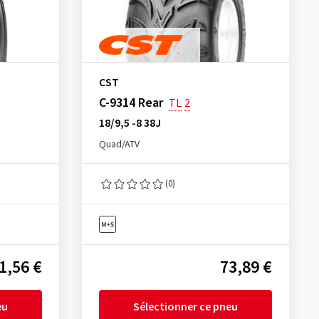
CST
C-9314 Rear
TL
2
18/9,5 -8 38J
Quad/ATV
(0)
1,56 €
73,89 €
eu
Sélectionner ce pneu