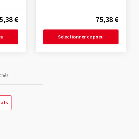
5,38 €
75,38 €
eu
Sélectionner ce pneu
chés
tats