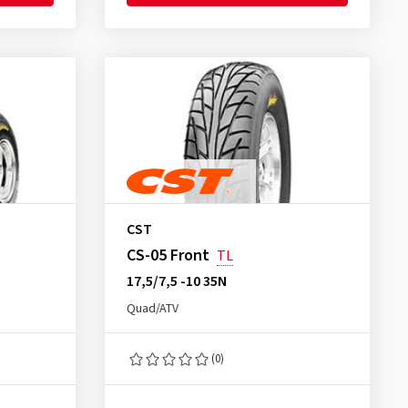
CST
CS-05 Front
TL
17,5/7,5 -10 35N
Quad/ATV
(0)