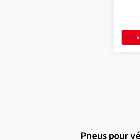
S
Pneus pour véh