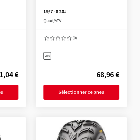
19/7 -8 20J
Quad/ATV
(0)
1,04 €
68,96 €
eu
Sélectionner ce pneu