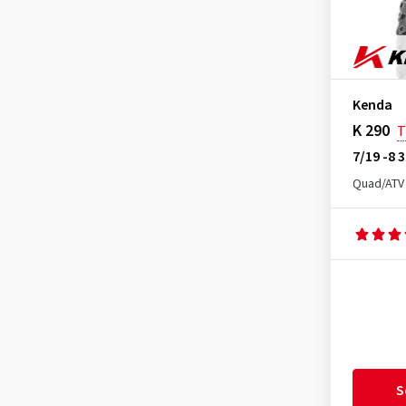
Kenda
K 290
T
7/19 -8 
Quad/ATV
S