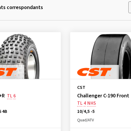
ats correspondants
CST
+R
Challenger C-190 Front
TL
6
TL
4
NHS
6 4B
10/4,5 -5
Quad/ATV