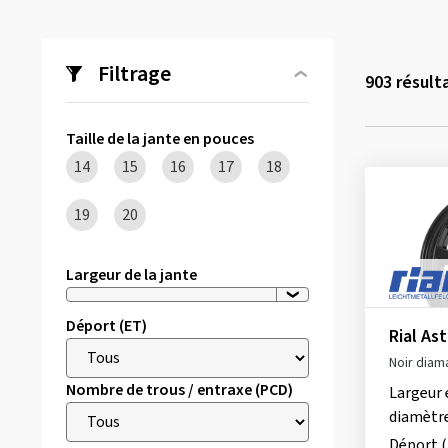
Filtrage
903
résult
Taille de la jante en pouces
14
15
16
17
18
19
20
Largeur de la jante
Déport (ET)
Rial As
Noir diam
Nombre de trous / entraxe (PCD)
Largeur 
diamètr
Déport 