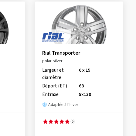
Rial Transporter
polar-silver
Largeur et
6 x 15
diamètre
Déport (ET)
68
Entraxe
5x130
Adaptée à l’hiver
(6)