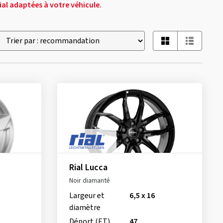
Rial adaptées à votre véhicule.
Rial Lucca
Noir diamanté
Largeur et
6,5 x 16
diamètre
Déport (ET)
47