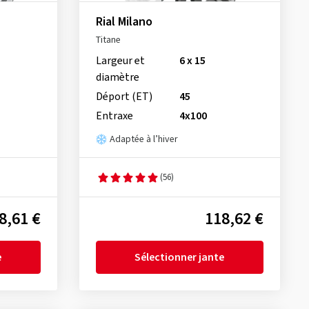
Rial Milano
Titane
Largeur et
6 x 15
diamètre
Déport (ET)
45
Entraxe
4x100
Adaptée à l’hiver
(56)
8,61 €
118,62 €
e
Sélectionner jante