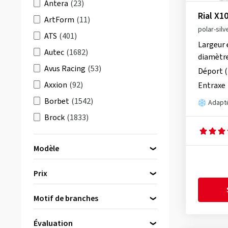
Antera
(23)
Rial X1
ArtForm
(11)
polar-silv
ATS
(401)
Largeur 
Autec
(1682)
diamètr
Avus Racing
(53)
Déport 
Axxion
(92)
Entraxe
Borbet
(1542)
Adapté
Brock
(1833)
Carmani
(633)
Modèle
CMS
(1137)
Damina Performance
(107)
Prix
DBV
(630)
Rial Astorga
(163)
Motif de branches
Dezent
(2492)
bis
von
Rial Kibo
(10)
Diewe-Wheels
(835)
Évaluation
Rial KiboX
(3)