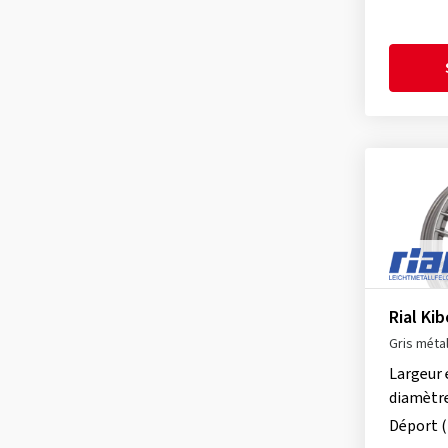
Proline
(149)
Rial X12X
(7)
RC Design
(3654)
Ronal
(1082)
Schmidt
(2208)
Speedline
(2)
SX-Wheels
(33)
TEC
(643)
Tomason
(269)
Ultra Wheels
(95)
V1 Wheels
(95)
Rial Kib
Gris méta
Largeur 
diamètr
Déport 