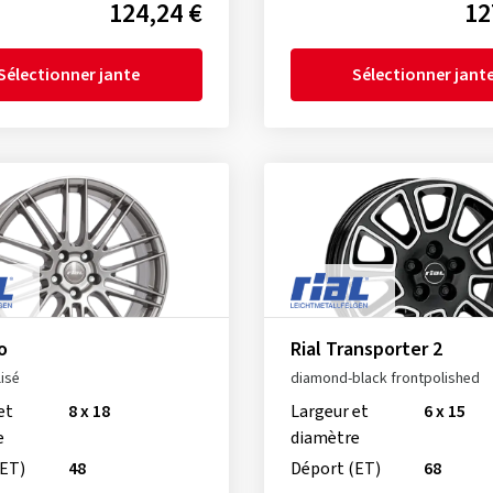
124,24 €
12
Sélectionner jante
Sélectionner jant
o
Rial Transporter 2
lisé
diamond-black frontpolished
et
8 x 18
Largeur et
6 x 15
e
diamètre
(ET)
48
Déport (ET)
68