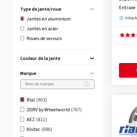
Entraxe
Type de jante/roue
Adapté
Jantes en aluminium
Jantes en acier
Roues de secours
Couleur de la jante
Marque
noir
(392)
argent
(275)
Rial
(903)
gris / anthracite
(236)
2DRV by Wheelworld
(767)
AEZ
(811)
Alutec
(686)