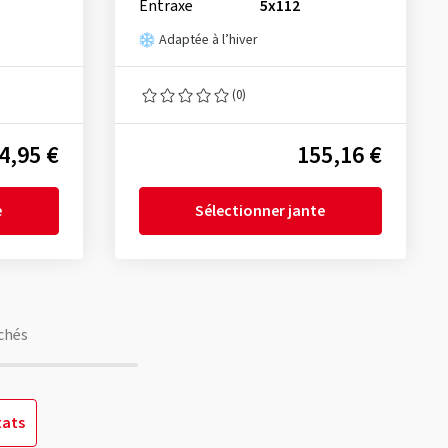
Entraxe
5x112
Adaptée à l’hiver
(0)
4,95 €
155,16 €
e
Sélectionner jante
chés
tats