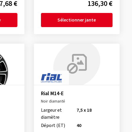
7,68 €
136,30 €
e
Sélectionner jante
Rial M14-E
Noir diamanté
Largeur et
7,5 x 18
diamètre
Déport (ET)
40