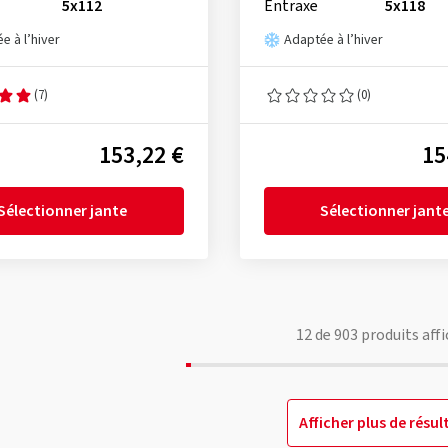
5x112
Entraxe
5x118
e à l’hiver
Adaptée à l’hiver
(7)
(0)
153,22 €
15
Sélectionner jante
Sélectionner jant
12
de
903
produits affi
Afficher plus de résul