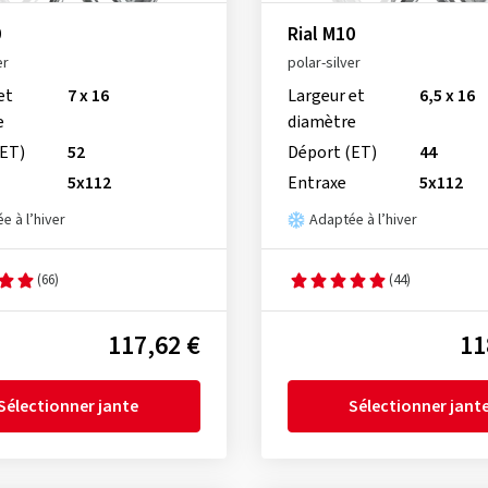
0
Rial M10
er
polar-silver
et
7 x 16
Largeur et
6,5 x 16
e
diamètre
(ET)
52
Déport (ET)
44
5x112
Entraxe
5x112
e à l’hiver
Adaptée à l’hiver
(66)
(44)
117,62 €
11
Sélectionner jante
Sélectionner jant