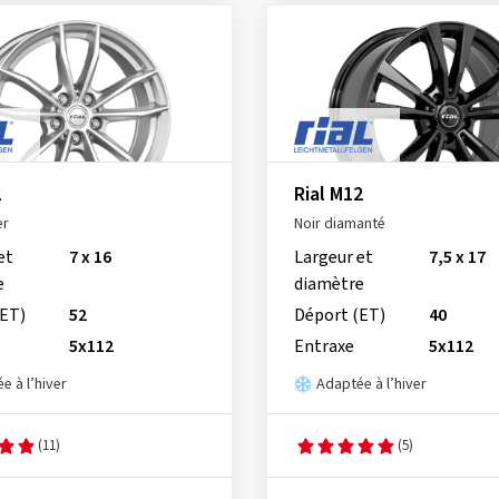
2
Rial M12
er
Noir diamanté
et
7 x 16
Largeur et
7,5 x 17
e
diamètre
(ET)
52
Déport (ET)
40
5x112
Entraxe
5x112
e à l’hiver
Adaptée à l’hiver
(11)
(5)