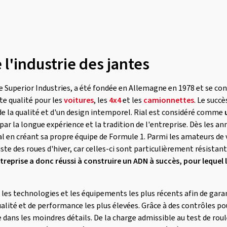
 l'industrie des jantes
upe Superior Industries, a été fondée en Allemagne en 1978 et se con
te qualité pour les
voitures
, les
4x4
et les
camionnettes
. Le succè
 la qualité et d'un design intemporel. Rial est considéré comme
e par la longue expérience et la tradition de l'entreprise. Dès les ann
al en créant sa propre équipe de Formule 1. Parmi les amateurs de
te des roues d'hiver, car celles-ci sont particulièrement résistan
ntreprise a donc réussi à construire un ADN à succès, pour lequel 
 les technologies et les équipements les plus récents afin de garan
lité et de performance les plus élevées. Grâce à des contrôles pou
 dans les moindres détails. De la charge admissible au test de ro