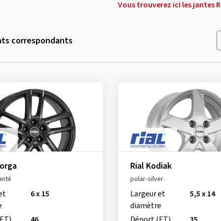
Vous trouverez ici les jantes 
ats correspondants
torga
Rial Kodiak
anté
polar-silver
et
6 x 15
Largeur et
5,5 x 14
e
diamètre
(ET)
46
Déport (ET)
35