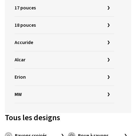
17 pouces
18 pouces
Accuride
Alcar
Erion
MW
Tous les designs
Rayons croisés
Roue à rayons