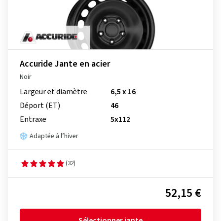
Accuride Jante en acier
Noir
Largeur et diamètre
6,5 x 16
Déport (ET)
46
Entraxe
5x112
Adaptée à l’hiver
(32)
52,15 €
Sélectionner jante