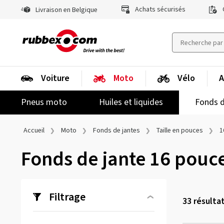
Achats sécurisés
Livraison en Belgique
Voiture
Moto
Vélo
A
Pneus moto
Huiles et liquides
Fonds d
Accueil
Moto
Fonds de jantes
Taille en pouces
1
Fonds de jante 16 pouc
Filtrage
33
résulta