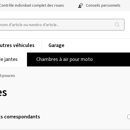
Contrôle individuel complet des roues
Conseils personnels
utres véhicules
Garage
e jantes
Chambres à air pour moto
6 pouces
es
ts correspondants