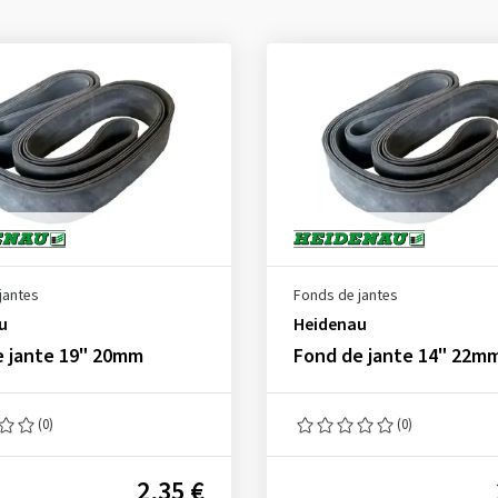
jantes
Fonds de jantes
u
Heidenau
e jante 19" 20mm
Fond de jante 14" 22m
(0)
(0)
2,35 €