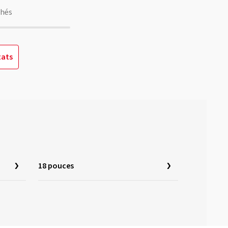
chés
tats
18 pouces