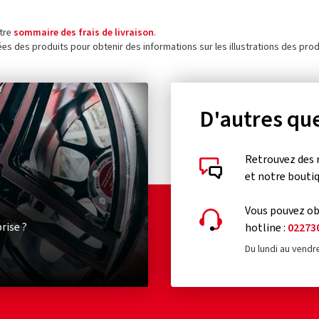
otre
sommaire des frais de livraison
.
ées des produits pour obtenir des informations sur les illustrations des prod
D'autres que
Retrouvez des 
et notre bouti
Vous pouvez obt
rise ?
hotline :
02273
Du lundi au vendr