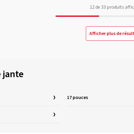
12
de
33
produits affi
Afficher plus de résul
e jante
17 pouces