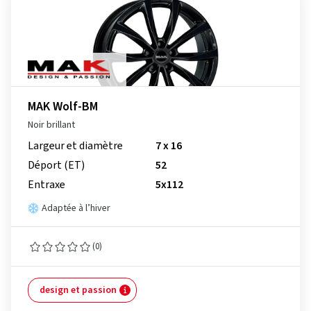
MAK Wolf-BM
Noir brillant
Largeur et diamètre
7 x 16
Déport (ET)
52
Entraxe
5x112
Adaptée à l’hiver
(0)
design et passion