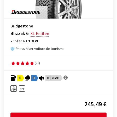
Bridgestone
Blizzak 6
XL
Enliten
235/35 R19 91W
Pneus hiver voiture de tourisme
(21)
C
B
B | 70dB
245,49 €