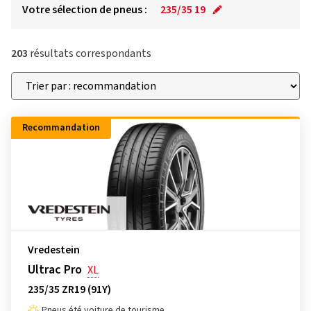
Votre sélection de pneus :
235/35 19
203
résultats correspondants
Recommandation
Vredestein
Ultrac Pro
XL
235/35 ZR19 (91Y)
Pneus été voiture de tourisme