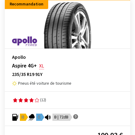
Recommandation
Apollo
Aspire 4G+
XL
235/35 R19 91Y
Pneus été voiture de tourisme
(12)
D
C
B | 72dB