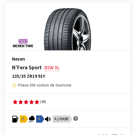
Nexen
N'Fera Sport
BSW
XL
235/35 ZR19 91Y
Pneus été voiture de tourisme
(49)
D
A
A | 69dB