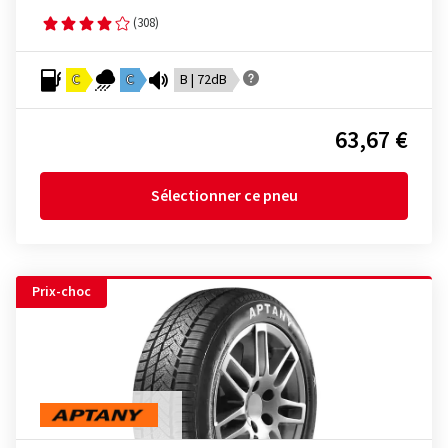
(308)
C
C
B | 72dB
63,67 €
Sélectionner ce pneu
Prix-choc