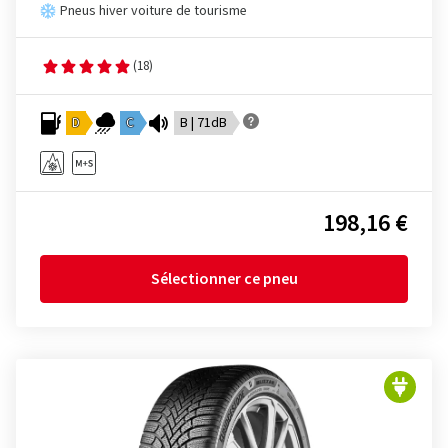
Pneus hiver voiture de tourisme
(18)
D
C
B | 71dB
198,16 €
Sélectionner ce pneu