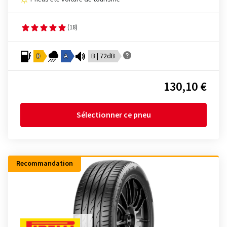
(18)
D
A
B | 72dB
130,10 €
Sélectionner ce pneu
Recommandation