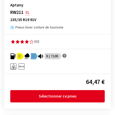
Aptany
RW211
XL
235/35 R19 91V
Pneus hiver voiture de tourisme
(62)
C
C
B | 72dB
64,47 €
Sélectionner ce pneu