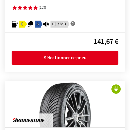
(169)
C
A
B | 72dB
141,67 €
Sélectionner ce pneu