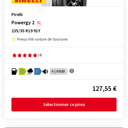
Pirelli
Powergy 2
XL
235/35 R19 91Y
Pneus été voiture de tourisme
(4)
B
B
A | 69dB
127,55 €
Sélectionner ce pneu