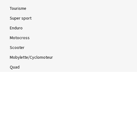
Tourisme
Super sport
Enduro
Motocross
Scooter
Mobylette/Cyclomoteur
Quad
Infos
Infos & conseils
Tests de pneus