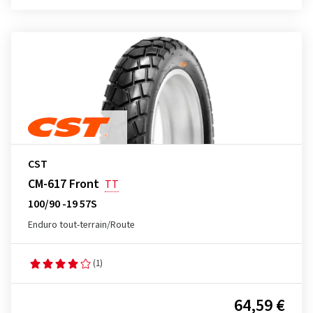
CST
CM-617 Front
TT
100/90 -19 57S
Enduro tout-terrain/Route
(1)
64,59 €