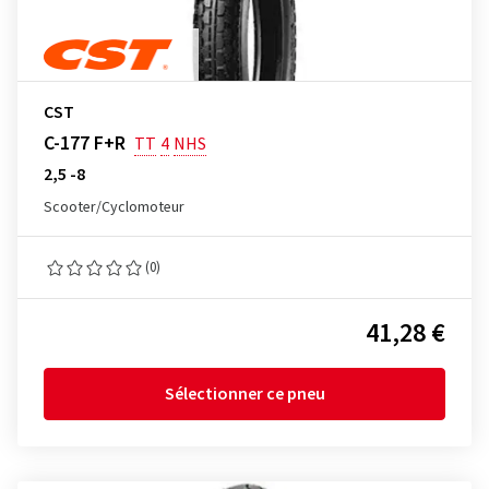
CST
C-177 F+R
TT
4
NHS
2,5 -8
Scooter/Cyclomoteur
(0)
41,28 €
Sélectionner ce pneu