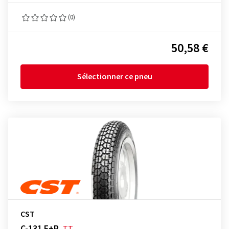
(0)
50,58 €
Sélectionner ce pneu
CST
C-131 F+R