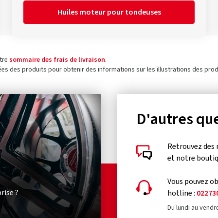
Huiles moteur pour tondeuses
otre
sommaire des frais de livraison
.
ées des produits pour obtenir des informations sur les illustrations des prod
D'autres que
Retrouvez des 
et notre bouti
Vous pouvez obt
rise ?
hotline :
02273
Du lundi au vendr