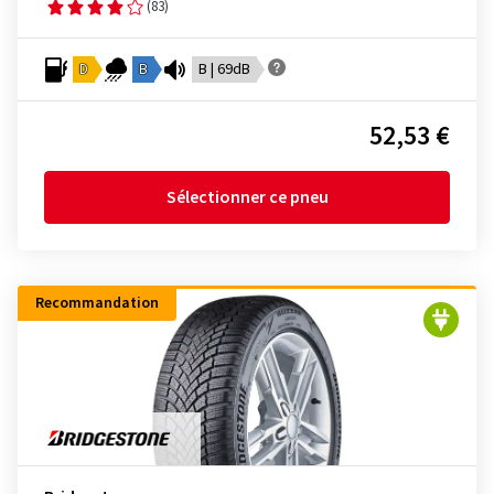
(83)
D
B
B | 69dB
52,53 €
Sélectionner ce pneu
Recommandation