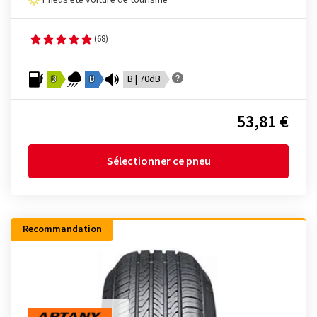
Pneus été voiture de tourisme
(68)
B
B
B | 70dB
53,81 €
Sélectionner ce pneu
Recommandation