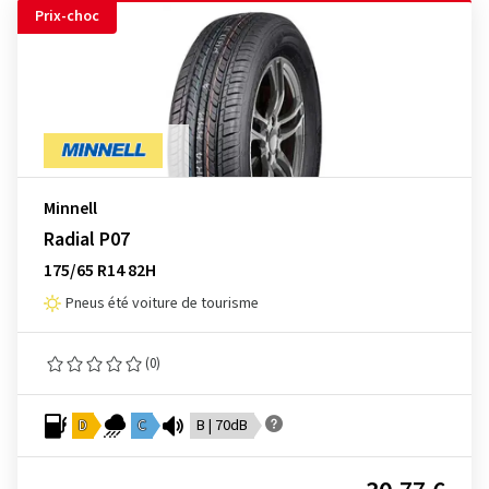
Prix-choc
Minnell
Radial P07
175/65 R14 82H
Pneus été voiture de tourisme
(0)
D
C
B | 70dB