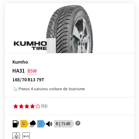
Kumho
HA31
BSW
165/70 R13 79T
Pneus 4 saisons voiture de tourisme
(51)
D
C
B | 71dB