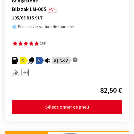
Bridgestone
Blizzak LM-005
EV-c
195/65 R15 91T
Pneus hiver voiture de tourisme
(344)
C
A
B | 71dB
82,50 €
Sélectionner ce pneu