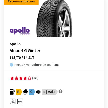
Recommandation
Apollo
Alnac 4 G Winter
165/70 R14 81T
Pneus hiver voiture de tourisme
(341)
D
C
B | 70dB