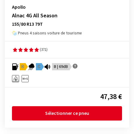
Apollo
Alnac 4G All Season
155/80 R13 79T
Pneus 4 saisons voiture de tourisme
(371)
D
C
B | 69dB
47,38 €
Sélectionner ce pneu