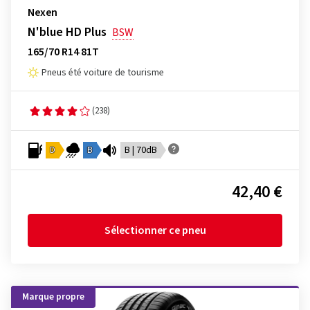
Nexen
N'blue HD Plus
BSW
165/70 R14 81T
Pneus été voiture de tourisme
(238)
D
B
B | 70dB
42,40 €
Sélectionner ce pneu
Marque propre