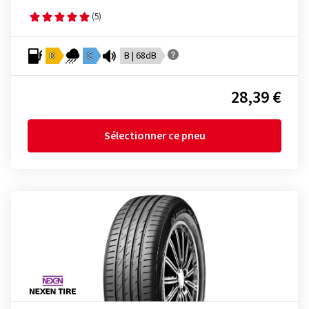
(5)
D
C
B | 68dB
28,39 €
Sélectionner ce pneu