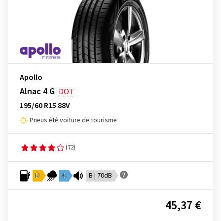
Apollo
Alnac 4 G
DOT
195/60 R15 88V
Pneus été voiture de tourisme
(72)
D
C
B | 70dB
45,37 €