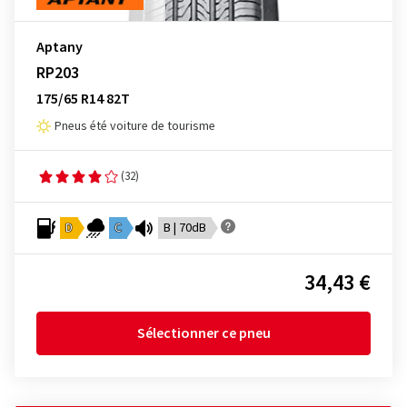
Aptany
RP203
175/65 R14 82T
Pneus été voiture de tourisme
(32)
D
C
B | 70dB
34,43 €
Sélectionner ce pneu