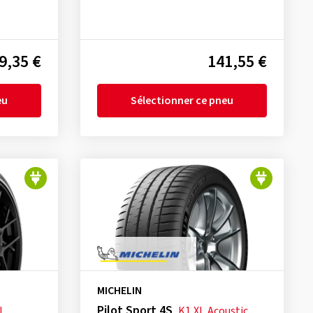
9,35 €
141,55 €
eu
Sélectionner ce pneu
MICHELIN
Pilot Sport 4S
L
K1
XL
Acoustic