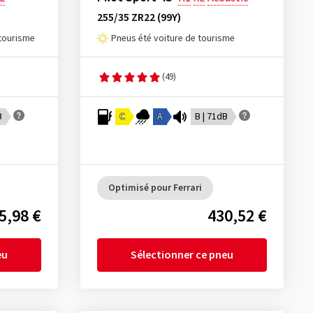
255/35 ZR22 (99Y)
 tourisme
Pneus été voiture de tourisme
(49)
B
C
A
B | 71dB
Optimisé pour Ferrari
5,98 €
430,52 €
eu
Sélectionner ce pneu