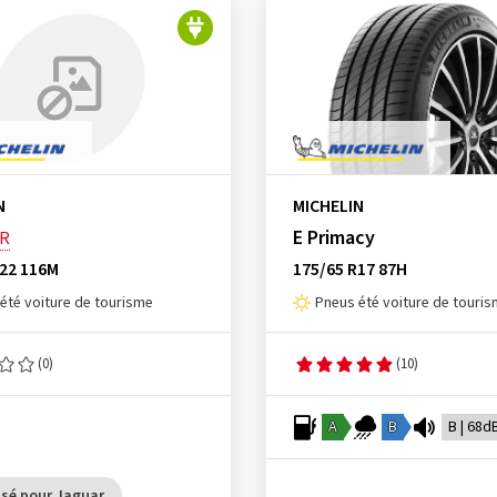
N
MICHELIN
E Primacy
R
R22 116M
175/65 R17 87H
été voiture de tourisme
Pneus été voiture de touri
(0)
(10)
A
B
B | 68d
sé pour Jaguar