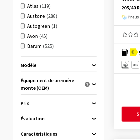
Atlas
(119)
205/40 
Austone
(288)
Pneus 
Autogreen
(1)
Avon
(45)
Barum
(525)
C
Berlin Tires
(179)
Modèle
BFGoodrich
(513)
Bridgestone
(1725)
Équipement de première
Ceat
(1)
monte (OEM)
4X4 O/R XZL
(1)
Comforser
(23)
Optimisé pour ...
Agilis +
(3)
Prix
Continental
(2777)
Agilis 3
(32)
S
Cooper
(555)
Évaluation
bis
von
Agilis 51
(1)
CST
(213)
(1845)
Agilis 51 Snow-Ice
(1)
Caractéristiques
Debica
(162)
& plus
(1967)