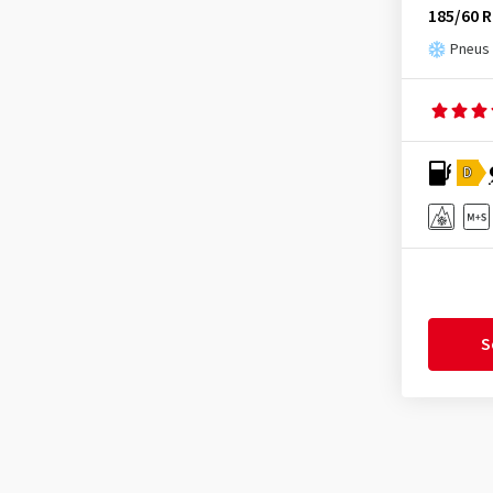
Latitude Alpin LA2
(7)
185/60 R
Imperial
(626)
Latitude Alpin LA2 ZP
(2)
Pneus 
Infinity
(9)
Latitude Cross
(10)
Journey Tyre
(3)
Latitude Sport
(4)
Kenda
(249)
Latitude Sport 3
(46)
Kinforest
(1)
D
Latitude Sport 3 EMT
(1)
Kingboss
(10)
Latitude Sport 3 ZP
(7)
Kingstar
(2)
Latitude Tour HP
(20)
KLEBER
(124)
Latitude Tour HP Selfseal
(1)
Kormoran
(164)
LTX Trail
(1)
Kumho
(1535)
S
Pilot Alpin 5
(130)
Kustone
(1)
Pilot Alpin 5 SUV
(98)
Landsail
(187)
Pilot Alpin 5 SUV ZP
(5)
Lanvigator
(1)
Pilot Alpin 5 ZP
(3)
Lassa
(51)