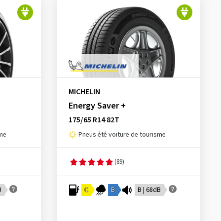
MICHELIN
Energy Saver +
175/65 R14 82T
sme
Pneus été voiture de tourisme
(89)
B
C
B
B | 68dB