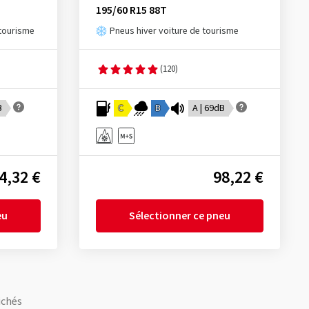
195/60 R15 88T
 tourisme
Pneus hiver voiture de tourisme
(120)
B
C
B
A | 69dB
4,32 €
98,22 €
eu
Sélectionner ce pneu
ichés