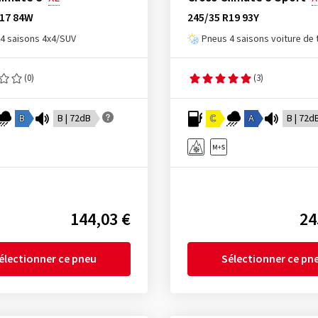
R17 84W
245/35 R19 93Y
4 saisons 4x4/SUV
Pneus 4 saisons voiture de
(0)
(3)
B
B | 72dB
C
A
B | 72d
144,03 €
24
électionner ce pneu
Sélectionner ce pn