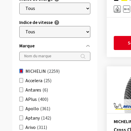
Indice de vitesse
S
Marque
MICHELIN
(2259)
Accelera
(25)
Antares
(6)
APlus
(400)
Apollo
(361)
Aptany
(142)
MICHELI
Arivo
(311)
Cross C