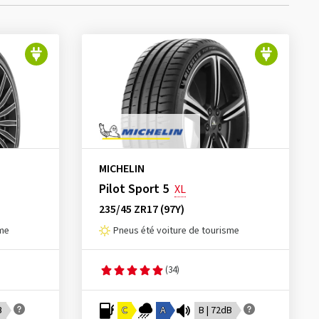
MICHELIN
Pilot Sport 5
XL
235/45 ZR17 (97Y)
sme
Pneus été voiture de tourisme
(34)
B
C
A
B | 72dB