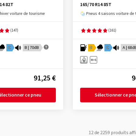
14 82T
165/70 R14 85T
hiver voiture de tourisme
Pneus 4 saisons voiture de
(147)
(161)
C
B | 70dB
D
C
A | 68d
91,25 €
9
électionner ce pneu
Sélectionner ce pn
12
de
2259
produits aff