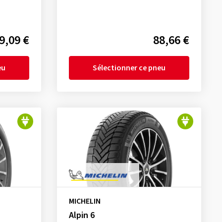
9,09 €
88,66 €
eu
Sélectionner ce pneu
MICHELIN
Alpin 6