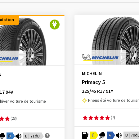
dation
MICHELIN
N
Primacy 5
225/45 R17 91Y
17 94V
Pneus été voiture de touri
hiver voiture de tourisme
(7)
(23)
C
A
B | 70d
B
B | 71dB