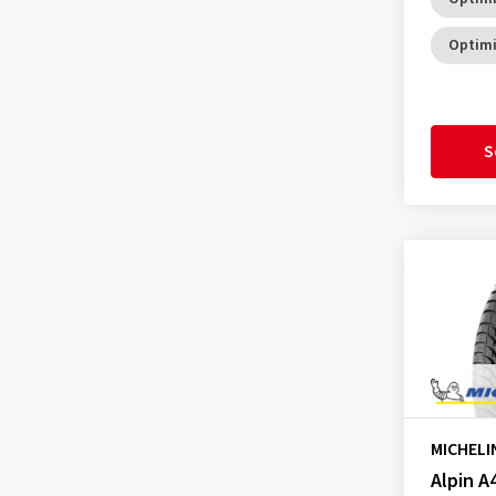
CrossClimate
(1)
Fulda
(278)
CrossClimate 2
(112)
Optimi
General
(256)
CrossClimate 2 A/W
(15)
Gislaved
(1)
CrossClimate 2 SUV
(48)
GiTi
(4)
CrossClimate 2 ZP
(2)
S
Goodride
(356)
CrossClimate SUV
(5)
Goodtrip
(17)
CrossClimate+
(15)
Goodyear
(1776)
CrossClimate+ ZP
(2)
Grenlander
(25)
E Primacy
(83)
Gripmax
(170)
E Primacy 2
(5)
GT Radial
(46)
E Primacy Selfseal
(2)
Hankook
(2198)
Energy Saver
(1)
Headway
(7)
Energy Saver +
(9)
Heidenau
(14)
MICHELI
Latitude Alpin
(1)
Alpin A
Hifly
(370)