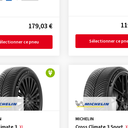
11
179,03 €
Sélectionner ce pn
électionner ce pneu
N
MICHELIN
limate 3
Cross Climate 3 Sport
XL
X