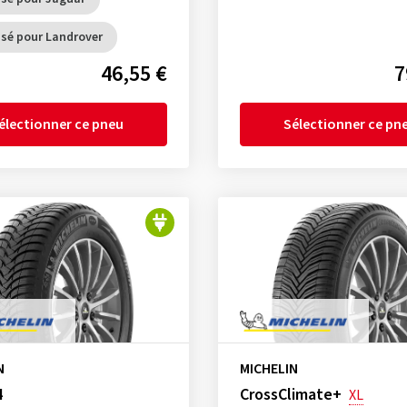
sé pour Landrover
46,55 €
7
électionner ce pneu
Sélectionner ce pn
N
MICHELIN
4
CrossClimate+
XL