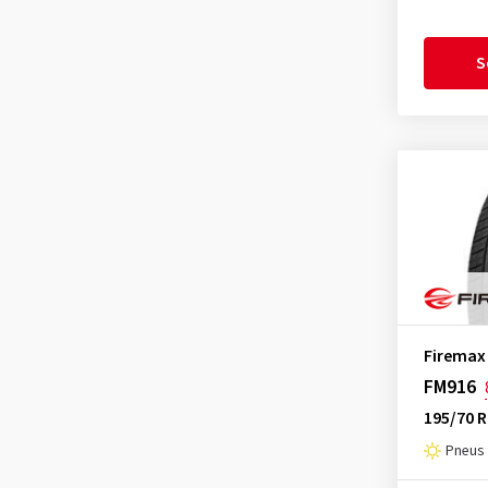
Nokian Tyres
(3)
Nordexx
(1)
S
Ovation
(3)
Pirelli
(1)
Radar
(2)
Riken
(2)
Roadhog
(1)
Sailun
(4)
Sava
(1)
Security
(1)
Firemax
Semperit
(3)
FM916
Sumitomo
(1)
195/70 
Superia Tires
(3)
Pneus é
Syron
(1)