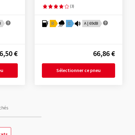
(3)
B
D
C
A | 69dB
6,50 €
66,86 €
eu
Sélectionner ce pneu
chés
tats