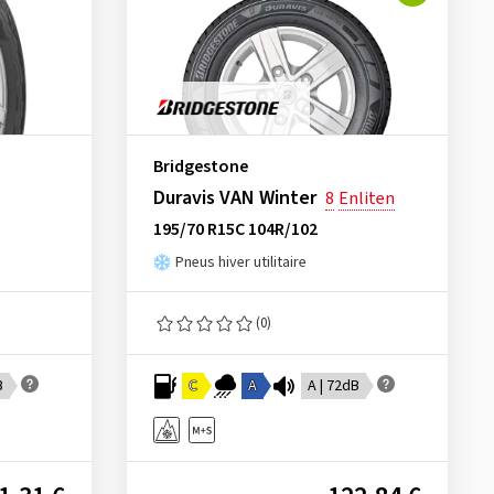
Bridgestone
Duravis VAN Winter
8
Enliten
195/70 R15C 104R/102
Pneus hiver utilitaire
(0)
B
C
A
A | 72dB