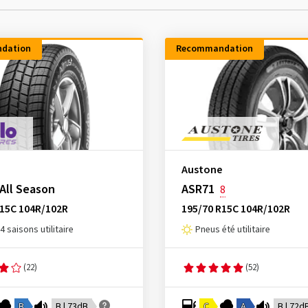
dation
Recommandation
Austone
 All Season
ASR71
8
R15C 104R/102R
195/70 R15C 104R/102R
4 saisons utilitaire
Pneus été utilitaire
(22)
(52)
B
B | 73dB
C
A
B | 72d