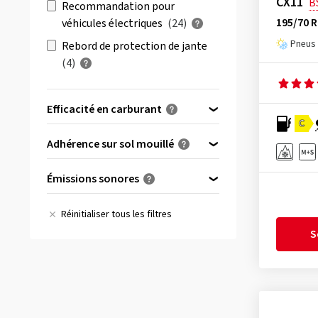
CX11
B
Recommandation pour
Cooper
(2)
195/70 
véhicules électriques
(24)
CST
(1)
Pneus 
Rebord de protection de jante
Dunlop
(4)
(4)
Falken
(3)
Firemax
(1)
Efficacité en carburant
C
Firestone
(4)
(1)
A
Adhérence sur sol mouillé
Fulda
(1)
(7)
B
(37)
A
Goodride
(3)
Émissions sonores
(65)
C
(64)
B
Goodyear
(3)
A
(15)
(79)
D
(53)
Réinitialiser tous les filtres
C
Gripmax
(1)
B
(150)
(13)
E
S
(11)
D
Hankook
(6)
C
(0)
(0)
E
Hifly
(5)
Imperial
(3)
Kenda
(3)