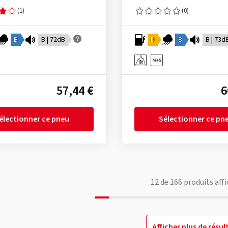
(1)
(0)
B
B | 72dB
D
B
B | 73d
57,44 €
6
électionner ce pneu
Sélectionner ce pn
12
de
166
produits affi
Afficher plus de résul