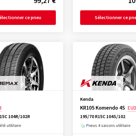
99,27 €
10
électionner ce pneu
Sélectionner ce pn
Kenda
KR105 Komendo 4S
8
EU
R15C 104R/102R
195/70 R15C 104S/102
té utilitaire
Pneus 4 saisons utilitaire