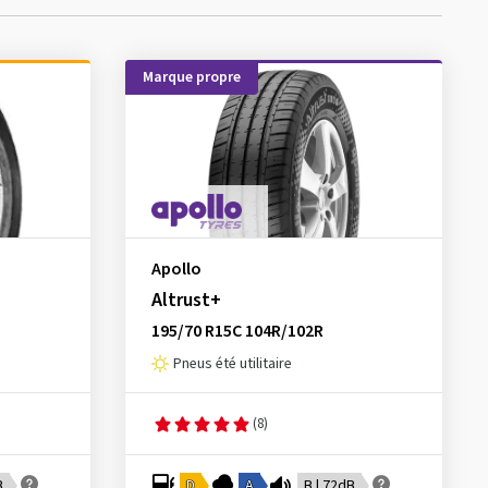
Marque propre
Apollo
Altrust+
195/70 R15C 104R/102R
Pneus été utilitaire
(8)
B
D
A
B | 72dB