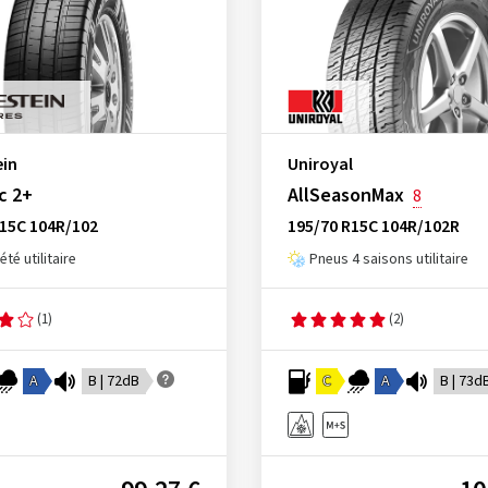
ein
Uniroyal
c 2+
AllSeasonMax
8
R15C 104R/102
195/70 R15C 104R/102R
té utilitaire
Pneus 4 saisons utilitaire
(1)
(2)
A
B | 72dB
C
A
B | 73d