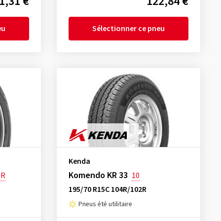
1,31 €
122,84 €
eu
Sélectionner ce pneu
Kenda
Komendo KR 33
DR
10
195/70 R15C 104R/102R
Pneus été utilitaire