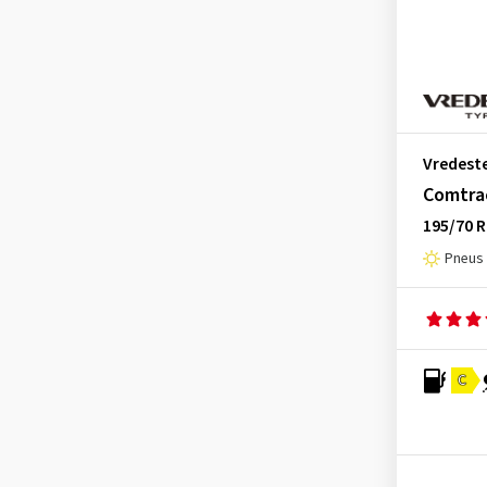
KLEBER
(1)
Kormoran
(1)
Kumho
(5)
Lassa
(1)
Laufenn
(4)
Vredest
Comtra
Leao
(2)
195/70 
Linglong
(3)
Pneus é
Matador
(3)
Maxtrek
(1)
Maxxis
(3)
MICHELIN
(4)
C
Minerva
(1)
Nankang
(4)
Nexen
(12)