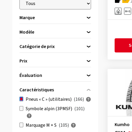
Marque
Modèle
Veuillez d’abord choisir une marque
APlus
(1)
S
Catégorie de prix
Apollo
(3)
Pneus premium
(25)
Prix
Aptany
(1)
Pneus de marque
(59)
Arivo
(2)
Pneus budget
(82)
Évaluation
bis
von
Austone
(2)
(57)
Caractéristiques
Barum
(3)
& plus
(104)
Pneus « C » (utilitaires)
(166)
Berlin Tires
(1)
Tous les avis
(166)
Symbole alpin (3PMSF)
(101)
BFGoodrich
(1)
Bridgestone
(4)
Kumho
Marquage M + S
(105)
Continental
(6)