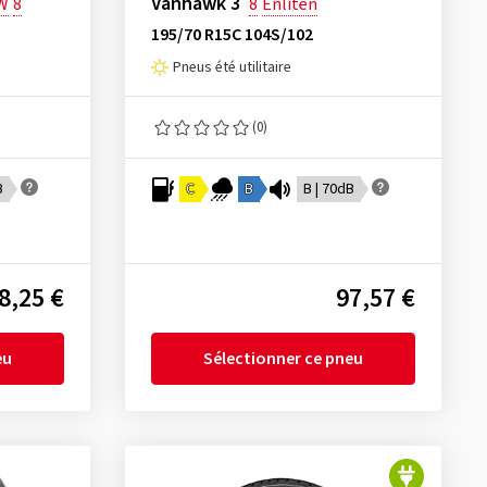
Vanhawk 3
W
8
8
Enliten
195/70 R15C 104S/102
Pneus été utilitaire
(0)
B
C
B
B | 70dB
8,25 €
97,57 €
eu
Sélectionner ce pneu