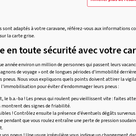
 sont adaptés à votre caravane, référez-vous aux informations c
ur la carte grise.
e en toute sécurité avec votre ca
e année environ un million de personnes qui passent leurs vacan
agnons de voyage » ont de longues périodes d'immobilité derrière e
 pneus. Nous vous expliquons quels points doivent attirer la vigila
t l'immobilisation pour éviter d'endommager leurs pneus :
, le b.a.-ba ! Les pneus qui roulent peu vieillissent vite : faites att
 montrent des signes de friabilité.
isibles ! Contrôlez ensuite la présence d'éventuels dégâts survenus
he pendant que vous roulez entraîne une perte de pression soudain
t.
de vos pneus ! Une usure irrégulière vous indique un changement da