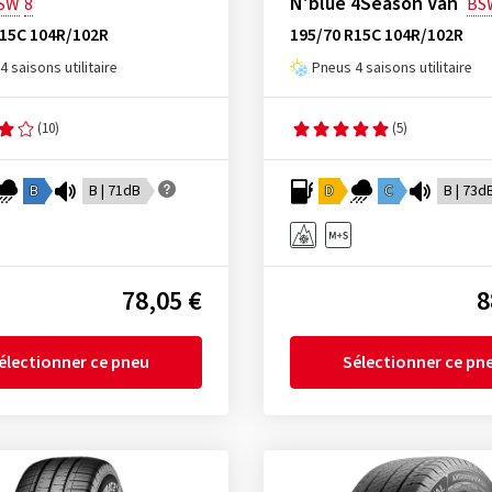
N'blue 4Season Van
SW
8
BS
R15C 104R/102R
195/70 R15C 104R/102R
4 saisons utilitaire
Pneus 4 saisons utilitaire
(10)
(5)
B
B | 71dB
D
C
B | 73d
78,05 €
8
électionner ce pneu
Sélectionner ce pn