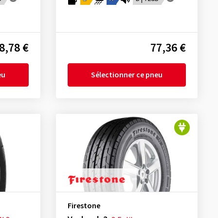
8,78 €
77,36 €
eu
Sélectionner ce pneu
Firestone