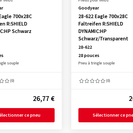
r vélos
Pneus pour vélos
ar
Goodyear
Eagle 700x28C
28-622 Eagle 700x28C
fen R:SHIELD
Faltreifen R:SHIELD
C:HP Schwarz
DYNAMIC:HP
Schwarz/Transparent
28-622
es
28 pouces
ngle souple
Pneu à tringle souple
(0)
(0)
26,77 €
2
électionner ce pneu
Sélectionner ce pn