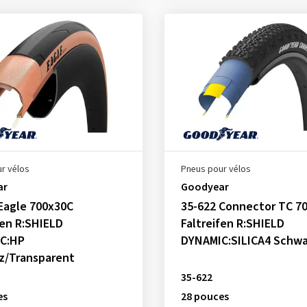
r vélos
Pneus pour vélos
ar
Goodyear
Eagle 700x30C
35-622 Connector TC 7
fen R:SHIELD
Faltreifen R:SHIELD
C:HP
DYNAMIC:SILICA4 Schwa
z/Transparent
35-622
es
28 pouces