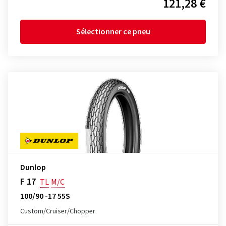
121,28 €
Sélectionner ce pneu
Dunlop
F 17
TL
M/C
100/90 -17 55S
Custom/Cruiser/Chopper