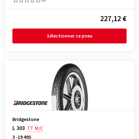
227,12 €
Sélectionner ce pneu
Bridgestone
L 303
TT
M/C
3 -19 49S