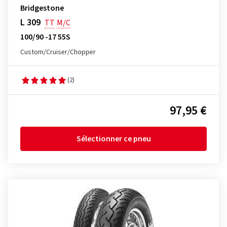
Bridgestone
L 309
TT
M/C
100/90 -17 55S
Custom/Cruiser/Chopper
(2)
97,95 €
Sélectionner ce pneu