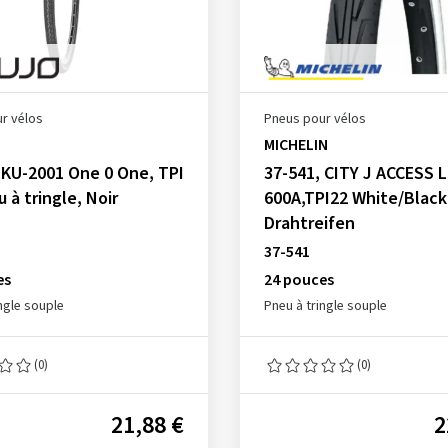
r vélos
Pneus pour vélos
MICHELIN
 KU-2001 One 0 One, TPI
37-541, CITY J ACCESS 
 à tringle, Noir
600A,TPI22 White/Black
Drahtreifen
37-541
es
24 pouces
ngle souple
Pneu à tringle souple
(0)
(0)
21,88 €
2