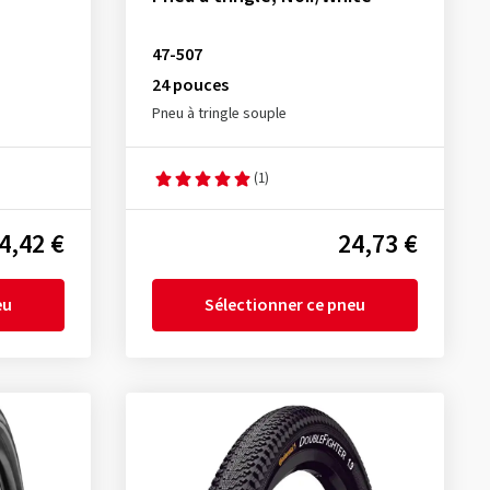
47-507
24 pouces
Pneu à tringle souple
(1)
4,42 €
24,73 €
eu
Sélectionner ce pneu