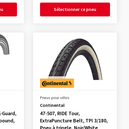
eu
Sélectionner ce pneu
Pneus pour vélos
Continental
-Guard,
47-507, RIDE Tour,
mpound,
ExtraPuncture Belt, TPI 3/180,
Pneu à tringle, Noir/White