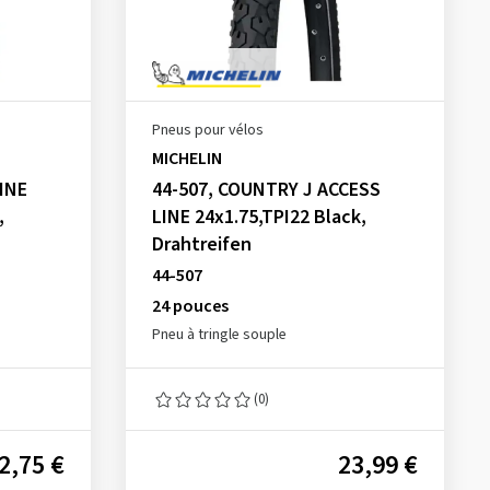
Pneus pour vélos
MICHELIN
LINE
44-507, COUNTRY J ACCESS
,
LINE 24x1.75,TPI22 Black,
Drahtreifen
44-507
24 pouces
Pneu à tringle souple
(0)
2,75 €
23,99 €