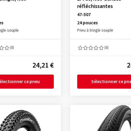
réfléchissantes
47-507
es
24 pouces
ngle souple
Pneu à tringle souple
(0)
(0)
24,21 €
2
électionner ce pneu
Sélectionner ce pn