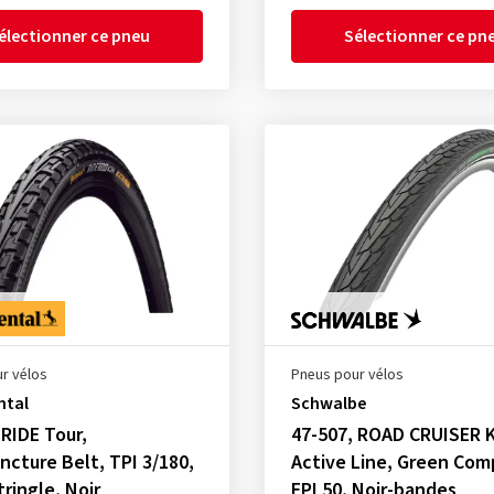
électionner ce pneu
Sélectionner ce pn
r vélos
Pneus pour vélos
ntal
Schwalbe
 RIDE Tour,
47-507, ROAD CRUISER K
ncture Belt, TPI 3/180,
Active Line, Green Co
tringle, Noir
EPI 50, Noir-bandes