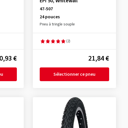
EPI 50, Whitewall
47-507
24 pouces
Pneu à tringle souple
(2)
0,93 €
21,84 €
eu
Sélectionner ce pneu