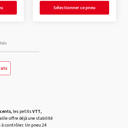
eu
Sélectionner ce pneu
chés
tats
scents
, les petits
VTT
,
lle offre déjà une stabilité
 à contrôler. Un pneu 24