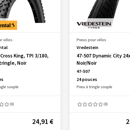
r vélos
Pneus pour vélos
ntal
Vredestein
 Cross King, TPI 3/180,
47-507 Dynamic City 24
tringle, Noir
Noir/Noir
47-507
es
24 pouces
ngle souple
Pneu à tringle souple
(0)
(0)
24,91 €
2