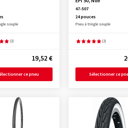
EPI 50, Noir
47-507
es
24 pouces
ngle souple
Pneu à tringle souple
(2)
(2)
19,52 €
2
électionner ce pneu
Sélectionner ce pn