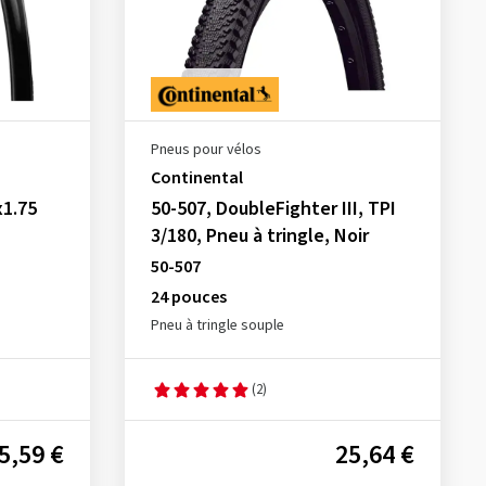
Pneus pour vélos
Continental
x1.75
50-507, DoubleFighter III, TPI
3/180, Pneu à tringle, Noir
50-507
24 pouces
Pneu à tringle souple
(2)
5,59 €
25,64 €