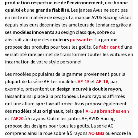
production respectueuse de l'environnement
, une
bonne
qualité
et une
grande fiabilité
. Les jantes Avus ne sont pas
en reste en matière de design. La marque AVUS Racing séduit
depuis plusieurs décennies les amateurs de tendance grâce à
ses
modèles innovants
au design classique, sobre ou
abstrait ainsi que des
couleurs
puissantes
. La gamme
propose des produits pour tous les goûts. Ce
fabricant
d'une
versatilité rare permet de transformer toutes les voitures en
incarnation de votre style personnel.
Les modèles populaires de la gamme proviennent pour la
plupart de la série AF. Les modèles
AF-15
et
AF-16
, par
exemple, présentent un
design incurvé à double rayon
,
laissant ainsi place à la profondeur. Leurs rayons affirmés
ont une allure
sportive
affirmée. Avus propose également
des
modèles plus originaux
, tels que l'
AF18
à
branches en Y
et l'
AF20
à 5 rayons. Outre les jantes AF, AVUS Racing
propose des designs pour tous les goûts. La série AC
comprend ainsi la roue sobre à 5 rayons
AC-MB3
ou encore la