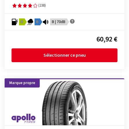
(238)
B
B
B | 70dB
60,92 €
Sélectionner ce pneu
Marque propre