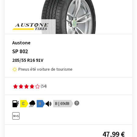
Austone
SP 802
205/55 R16 91V
Pneus été voiture de tourisme
(54)
C
B
B | 69dB
47,99 €