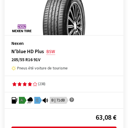
Nexen
N'blue HD Plus
BSW
205/55 R16 91V
Pneus été voiture de tourisme
(238)
A
C
B | 71dB
63,08 €