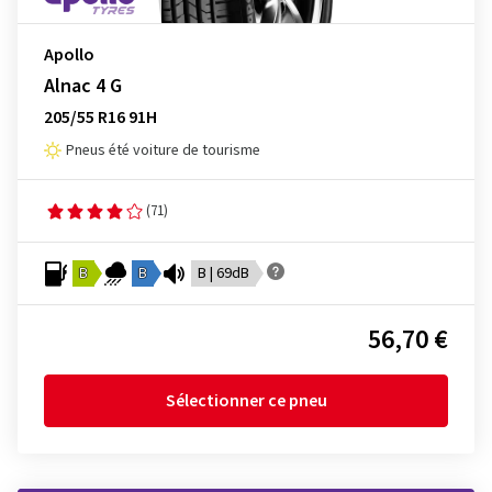
Apollo
Alnac 4 G
205/55 R16 91H
Pneus été voiture de tourisme
(71)
B
B
B | 69dB
56,70 €
Sélectionner ce pneu