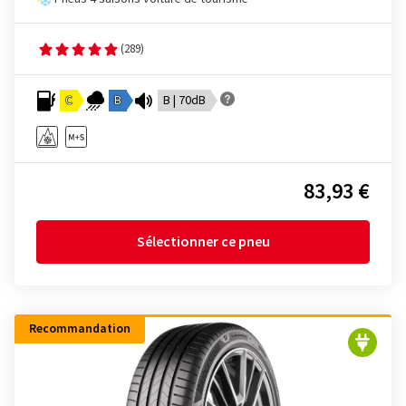
(289)
C
B
B | 70dB
83,93 €
Sélectionner ce pneu
Recommandation