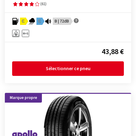
(61)
C
C
B | 72dB
43,88 €
Sélectionner ce pneu
Marque propre