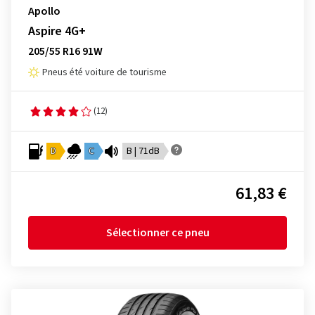
Apollo
Aspire 4G+
205/55 R16 91W
Pneus été voiture de tourisme
(12)
D
C
B | 71dB
61,83 €
Sélectionner ce pneu