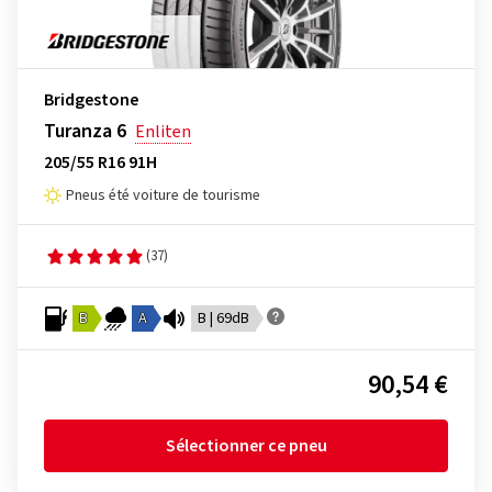
Bridgestone
Turanza 6
Enliten
205/55 R16 91H
Pneus été voiture de tourisme
(37)
B
A
B | 69dB
90,54 €
Sélectionner ce pneu