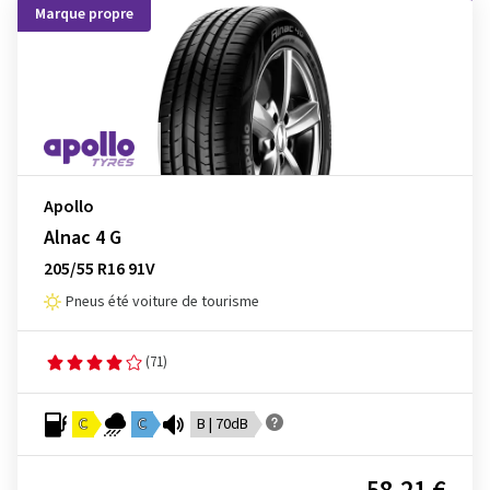
Marque propre
Apollo
Alnac 4 G
205/55 R16 91V
Pneus été voiture de tourisme
(71)
C
C
B | 70dB