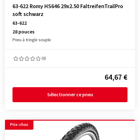
63-622 Romy HS646 29x2.50 FaltreifenTrailPro
soft schwarz
63-622
28 pouces
Pneu à tringle souple
(0)
64,67 €
Sélectionner ce pneu
Prix-choc