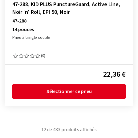
47-288, KID PLUS PunctureGuard, Active Line,
Noir 'n' Roll, EPI 50, Noir
47-288
14 pouces
Pneu à tringle souple
(0)
22,36 €
Sélectionner ce pneu
12
de
483
produits affichés