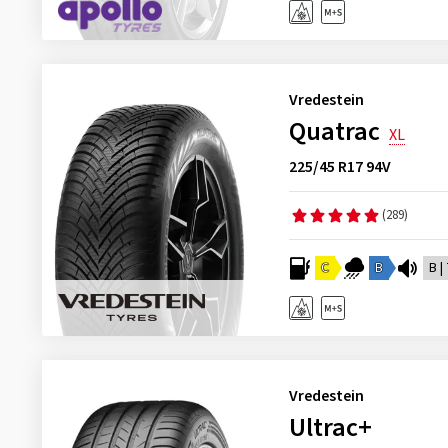
Vredestein
Quatrac
XL
225/45 R17 94V
(289)
C
B
B |
Vredestein
Ultrac+