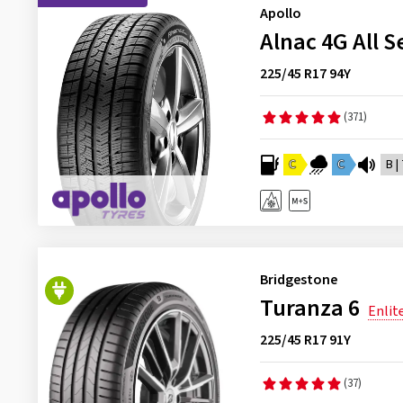
Apollo
Alnac 4G All 
225/45 R17 94Y
(371)
C
C
B |
Bridgestone
Turanza 6
Enlit
225/45 R17 91Y
(37)