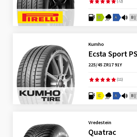
(72)
B
A
B |
Kumho
Ecsta Sport P
225/45 ZR17 91Y
(11)
C
A
B |
Vredestein
Quatrac