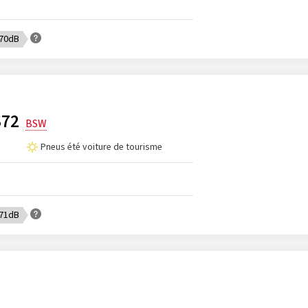
 70dB
S72
BSW
Pneus été voiture de tourisme
 71dB