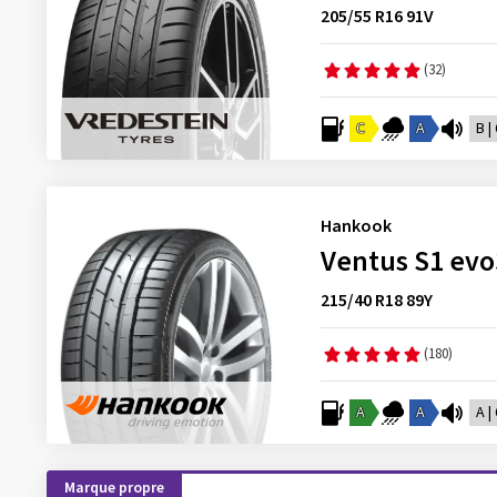
205/55 R16 91V
(32)
C
A
B |
Hankook
Ventus S1 evo
215/40 R18 89Y
(180)
A
A
A |
Marque propre