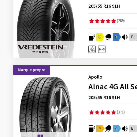
205/55 R16 91H
(289)
C
B
B |
Marque propre
Apollo
Alnac 4G All 
205/55 R16 91H
(371)
D
C
B |