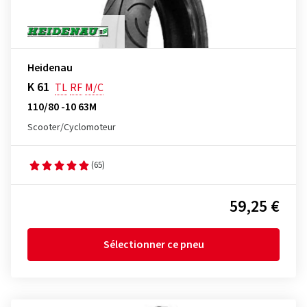
Heidenau
K 61
TL
RF
M/C
110/80 -10 63M
Scooter/Cyclomoteur
(65)
59,25 €
Sélectionner ce pneu