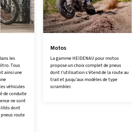
Motos
Scoote
mobyle
La gamme HEIDENAU pour motos
propose un choix complet de pneus
Les amat
dont l'utilisation s'étend de la route au
chez HEI
trail et jusqu'aux modèles de type
leur peti
scrambler.
plus gros
Les fans
besoin d
s'ils ne 
HEIDENAU