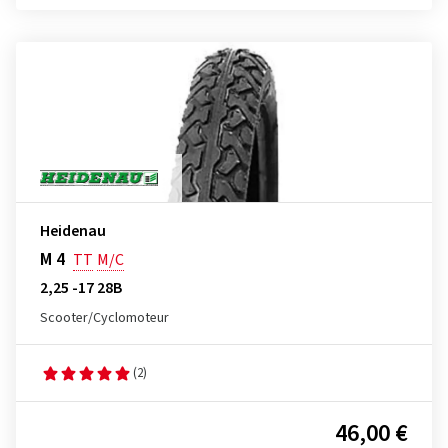
Heidenau
M 4
TT
M/C
2,25 -17 28B
Scooter/Cyclomoteur
(2)
46,00 €