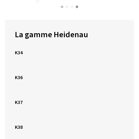
La gamme Heidenau
K34
K36
K37
K38
K44