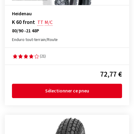
Heidenau
K 60 front
TT
M/C
80/90 -21 48P
Enduro tout-terrain/Route
(21)
72,77 €
Sélectionner ce pneu