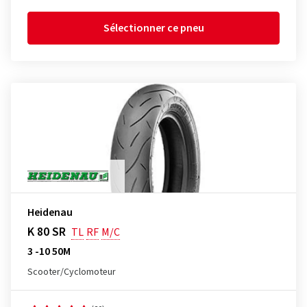
Sélectionner ce pneu
Heidenau
K 80 SR
TL
RF
M/C
3 -10 50M
Scooter/Cyclomoteur