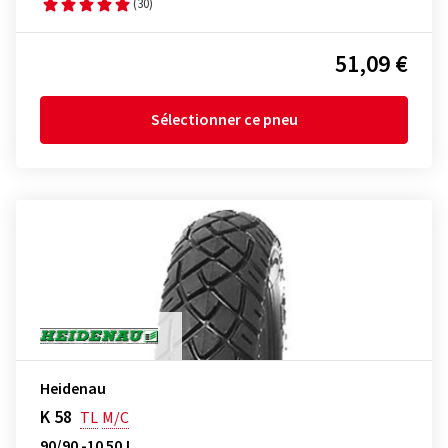
(30)
51,09 €
Sélectionner ce pneu
Heidenau
K 58
TL
M/C
90/90 -10 50J