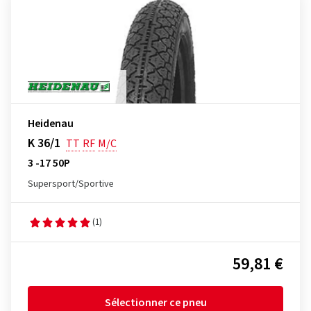
Heidenau
K 36/1
TT
RF
M/C
3 -17 50P
Supersport/Sportive
(1)
59,81 €
Sélectionner ce pneu