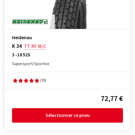
Heidenau
K 34
TT
RF
M/C
3 -18 52S
Supersport/Sportive
(39)
72,77 €
Sélectionner ce pneu