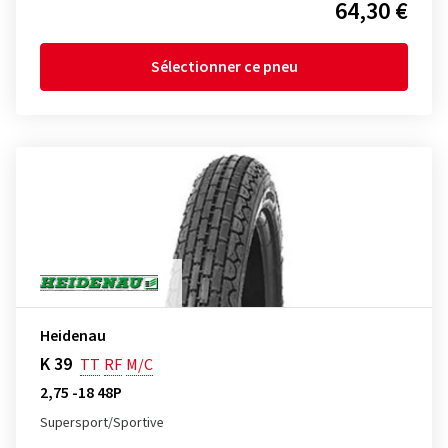
64,30 €
Sélectionner ce pneu
Heidenau
K 39
TT
RF
M/C
2,75 -18 48P
Supersport/Sportive