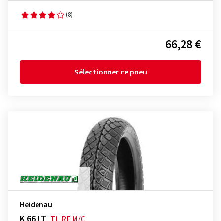
(8)
66,28 €
Sélectionner ce pneu
Heidenau
K 66 LT
TL
RF
M/C