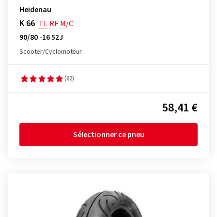
Heidenau
K 66
TL
RF
M/C
90/80 -16 52J
Scooter/Cyclomoteur
(62)
58,41 €
Sélectionner ce pneu